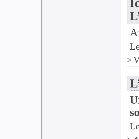
I
L
A
Le
>
V
L
U
s
L