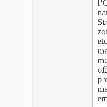
l’
na
St
zo
et
ma
m
of
p
ma
e