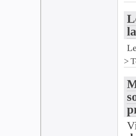
L
l
L
>
T
M
s
p
V