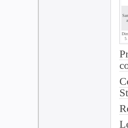
Sa
a
Dim
5 
P
c
C
S
R
L