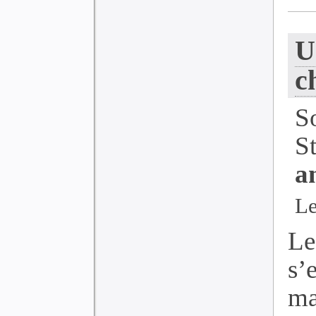
U
c
S
S
a
Le
Le
s
ma