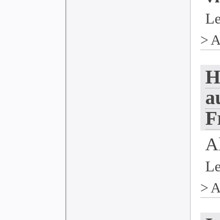
Le
>
A
H
a
F
A
Le
>
A