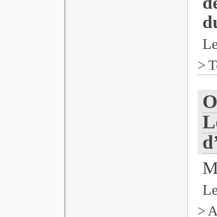
d
d
Le
>
T
O
L
d
M
Le
>
A