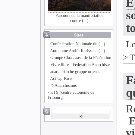
E
s
Parcours de la manifestation
contre (...)
t
Sites
Le
-
Confédération Nationale du (...)
-
Autonome Antifa Karlsruhe (...)
>
T
-
Groupe Claaaaaash de la Fédération
-
Vivre libre - Fédération Anarchiste
-
anarchistische gruppe ortenau
F
-
Act Up-Paris
-
">Anarchismus
q
-
KTS (centre autonome de
Fribourg,
R
E
v