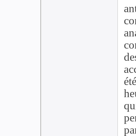
an
co
an
co
de
ac
ét
he
q
p
par