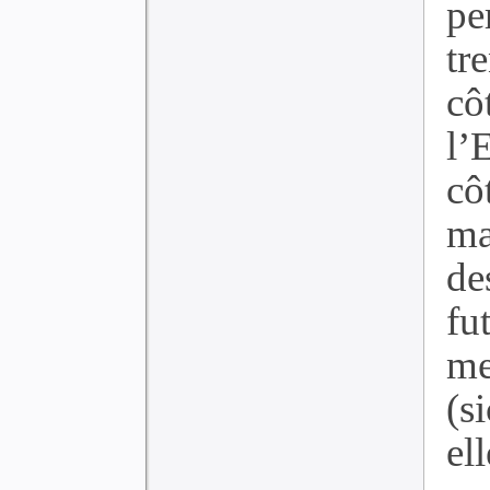
pe
tr
c
l’
cô
ma
de
f
me
(s
ell