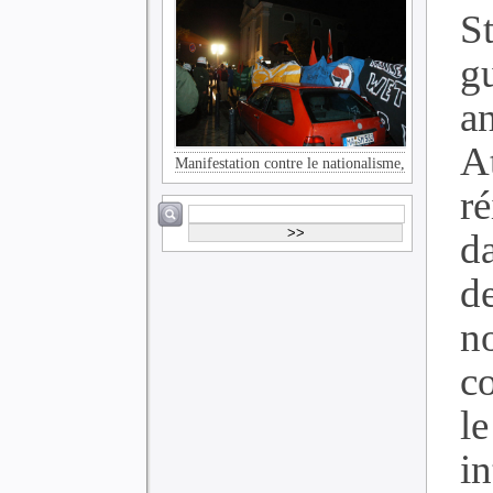
St
g
a
A
Manifestation contre le nationalisme,
ré
d
d
no
c
le
in