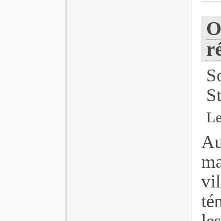
O
r
S
S
Le
Au
ma
vi
té
le