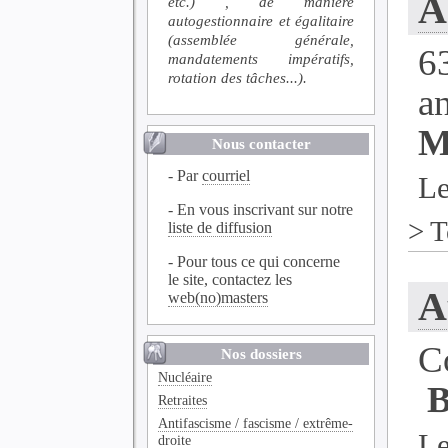
A
etc.) , de manière
autogestionnaire et égalitaire
(assemblée générale,
6
mandatements impératifs,
rotation des tâches...).
a
M
Nous contacter
- Par
courriel
Le
- En vous inscrivant sur notre
>
T
liste de diffusion
- Pour tous ce qui concerne
le site, contactez les
A
web(no)masters
C
Nos dossiers
Nucléaire
B
Retraites
Antifascisme / fascisme / extrême-
Le
droite