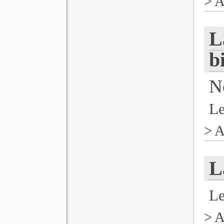
>
A
L
b
N
Le
>
A
L
Le
>
A