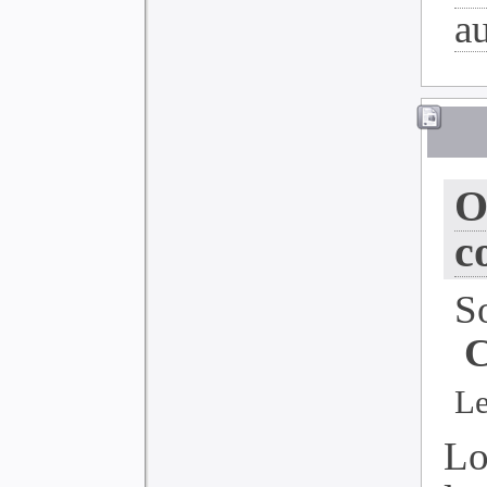
a
O
c
S
C
Le
Lo