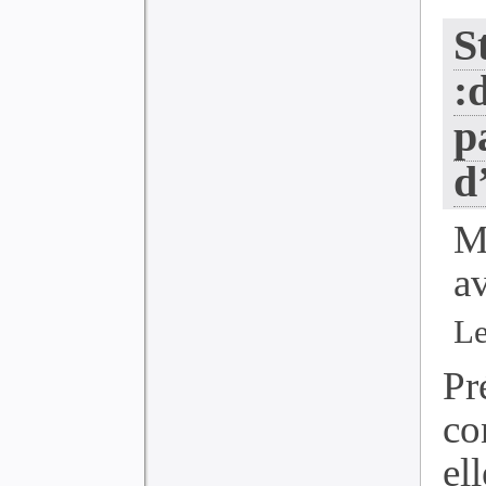
S
:
p
d
M
a
Le
Pr
co
el