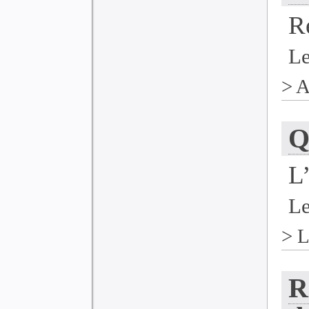
R
Le
>
A
Q
L
Le
>
L
R