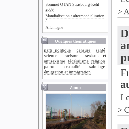
Sommet OTAN Strasbourg-Kehl
2009
>
A
Mondialisation / altermondialisation
/
Allemagne
D
Quelques thématiques
a
parti politique
censure
santé
p
science
racisme
sexisme et
antisexisme
fédéralisme
religion
patron
sexualité
sabotage
F
émigration et immigration
au
Zoom
Le
>
C