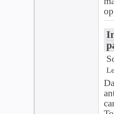
ma
op
I
p
S
Le
Da
a
ca
To