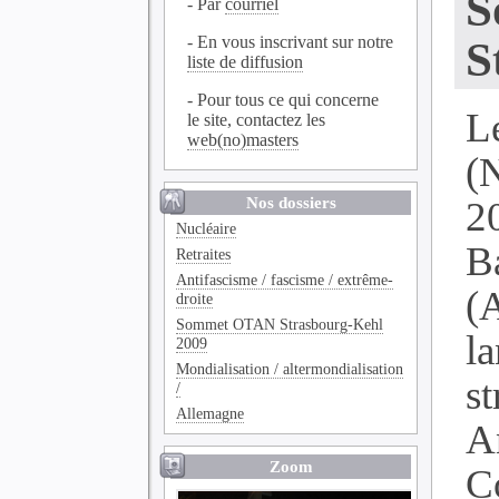
S
- Par
courriel
- En vous inscrivant sur notre
S
liste de diffusion
- Pour tous ce qui concerne
L
le site, contactez les
web(no)masters
(
Nos dossiers
2
Nucléaire
B
Retraites
Antifascisme / fascisme / extrême-
(
droite
Sommet OTAN Strasbourg-Kehl
l
2009
Mondialisation / altermondialisation
s
/
Allemagne
A
Zoom
C