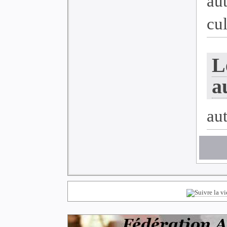
au
cu
L
a
au