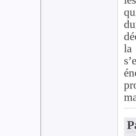
qu
du
dé
la
s’
én
pr
ma
P