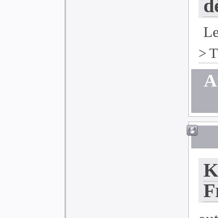
d
Le
>
T
A
K
F