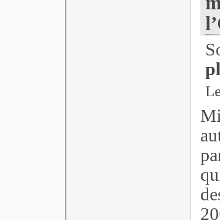
m
l
S
p
Le
Mi
au
pa
qu
de
20