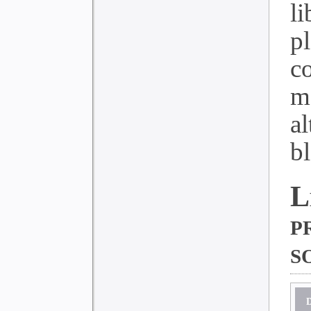
l
p
c
m
a
bl
p
s
D