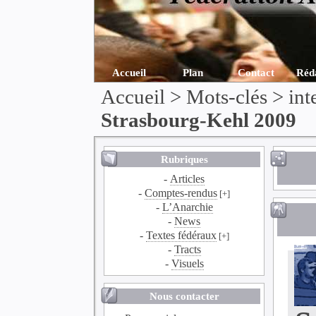
Accueil
Plan
Contact
Réd
Accueil
> Mots-clés > int
Strasbourg-Kehl 2009
Rubriques
-
Articles
-
Comptes-rendus
[+]
-
L’Anarchie
-
News
-
Textes fédéraux
[+]
-
Tracts
-
Visuels
Nous contacter