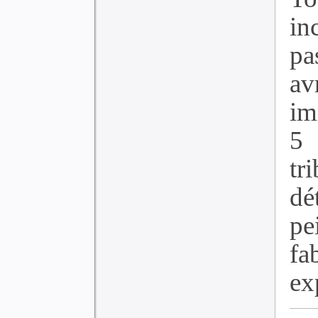
in
pa
av
im
5
tr
dé
pe
f
exp