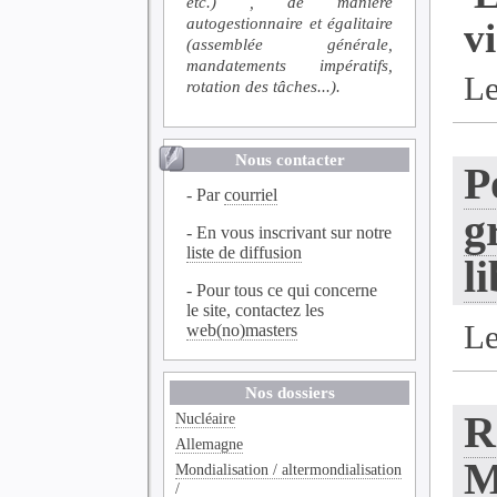
etc.) , de manière
autogestionnaire et égalitaire
v
(assemblée générale,
mandatements impératifs,
Le
rotation des tâches...).
Nous contacter
P
- Par
courriel
g
- En vous inscrivant sur notre
liste de diffusion
l
- Pour tous ce qui concerne
le site, contactez les
Le
web(no)masters
Nos dossiers
R
Nucléaire
Allemagne
M
Mondialisation / altermondialisation
/