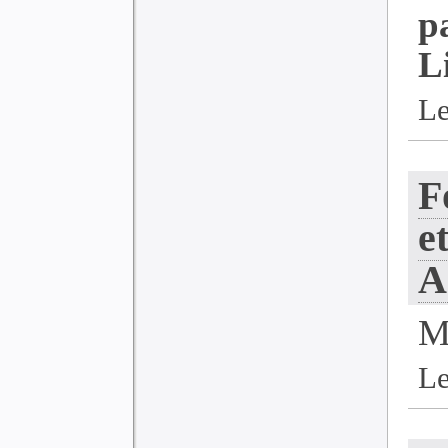
p
L
Le
F
e
A
M
Le