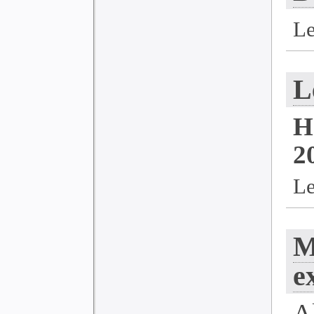
Le
L
H
2
Le
M
e
A