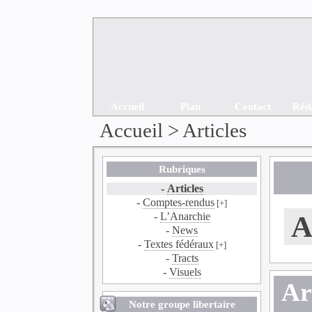
Accueil
Plan
Contact
Réd
Accueil
>
Articles
Rubriques
-
Articles
-
Comptes-rendus
[+]
-
L’Anarchie
A
-
News
-
Textes fédéraux
[+]
-
Tracts
-
Visuels
Ar
Notre groupe libertaire