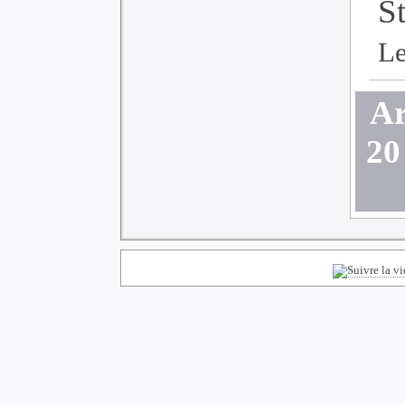
S
Le
Ar
20