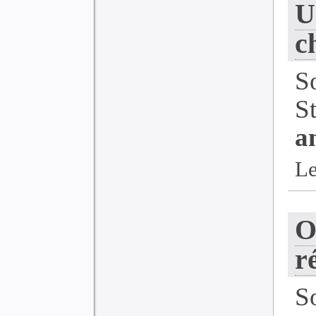
U
c
S
S
a
Le
O
r
S