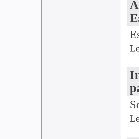
A
E
E
Le
I
p
S
Le