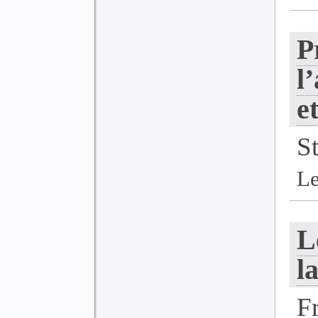
P
l
e
S
Le
L
l
F