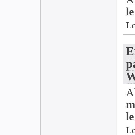
l
Le
E
p
W
A
m
l
Le