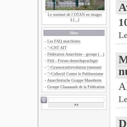
A
Le sommet de l’OTAN en images
1
à (...)
Le
Sites
-
Les FAQ anarchistes
-
">CNT AIT
-
Fédération Anarchiste - groupe (...)
M
-
FdA - Forum deutschsprachiger
-
">Graswurzelrevolution (mensuel
n
-
">Collectif Contre le Publisexisme
-
Anarchistische Gruppe Mannheim
A
-
Groupe Claaaaaash de la Fédération
Le
D