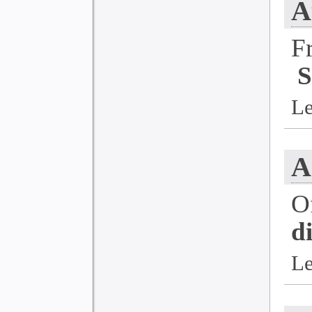
A
F
S
Le
A
O
d
Le