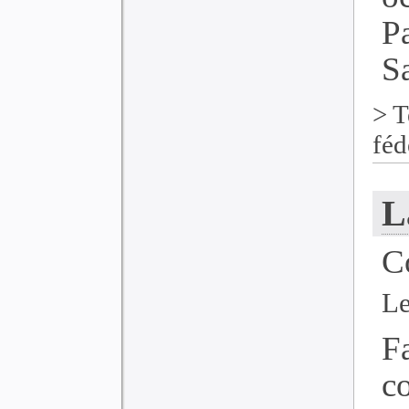
P
Sa
>
T
féd
L
C
Le
F
c