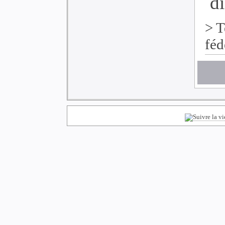
di
>
T
féd