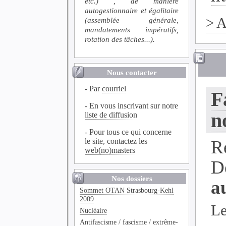
etc.) , de manière
autogestionnaire et égalitaire
>
A
(assemblée générale,
mandatements impératifs,
rotation des tâches...).
Nous contacter
- Par
courriel
F
- En vous inscrivant sur notre
n
liste de diffusion
- Pour tous ce qui concerne
le site, contactez les
R
web(no)masters
D
Nos dossiers
a
Sommet OTAN Strasbourg-Kehl
2009
Le
Nucléaire
Antifascisme / fascisme / extrême-