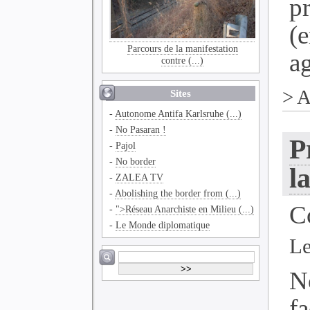
p
(
Parcours de la manifestation
ag
contre (...)
>
A
Sites
-
Autonome Antifa Karlsruhe (...)
-
No Pasaran !
P
-
Pajol
-
No border
l
-
ZALEA TV
-
Abolishing the border from (...)
C
-
">Réseau Anarchiste en Milieu (...)
-
Le Monde diplomatique
Le
N
f