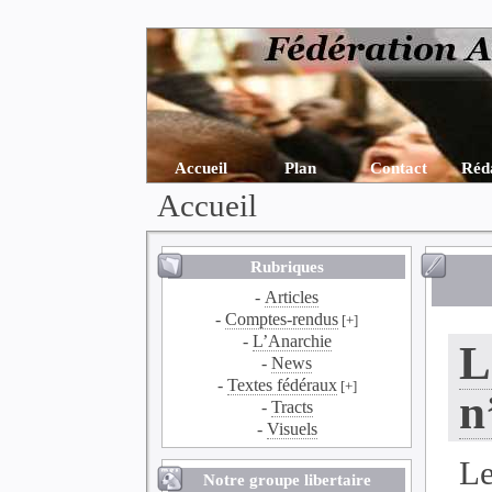
Accueil
Plan
Contact
Réd
Accueil
Rubriques
-
Articles
-
Comptes-rendus
[+]
-
L’Anarchie
L
-
News
-
Textes fédéraux
[+]
n
-
Tracts
-
Visuels
Le
Notre groupe libertaire