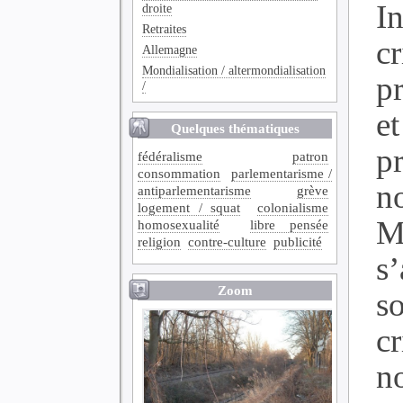
In
droite
Retraites
cr
Allemagne
Mondialisation / altermondialisation
p
/
et
Quelques thématiques
p
fédéralisme
patron
consommation
parlementarisme /
n
antiparlementarisme
grève
logement / squat
colonialisme
M
homosexualité
libre pensée
religion
contre-culture
publicité
s
Zoom
so
c
n