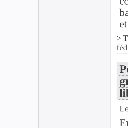
c
ba
et
>
T
féd
P
g
l
Le
E