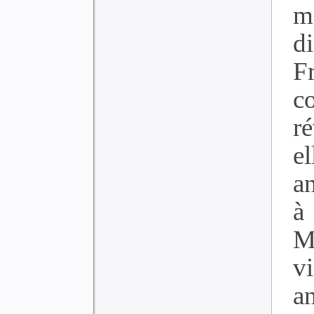
m
d
F
c
r
e
a
à
M
v
an