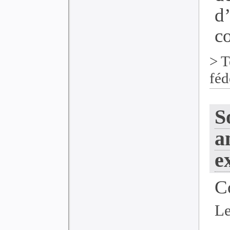
d
co
>
T
féd
S
a
e
C
Le