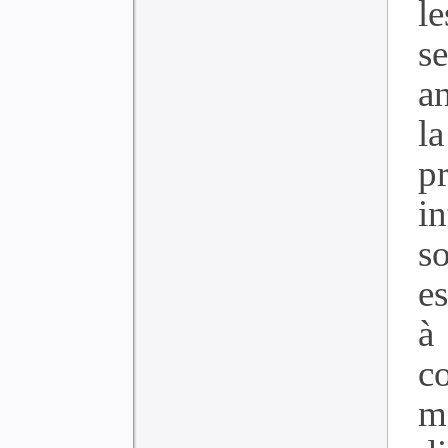
l
s
a
l
p
i
s
e
à
c
m