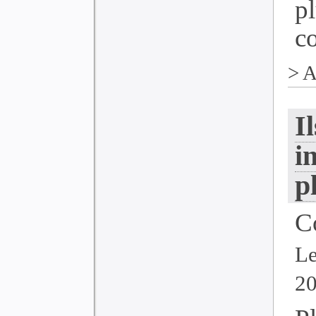
p
co
>
A
I
i
p
C
Le
2