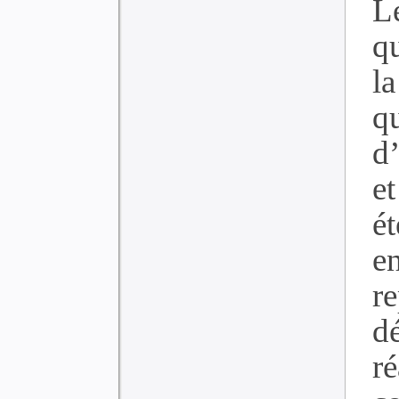
L
qu
l
q
d
e
ét
e
re
d
r