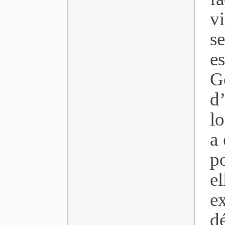
v
s
e
G
d
l
a 
p
el
e
d