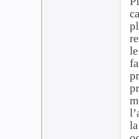
P
ca
p
r
le
f
pr
p
m
l
l
o