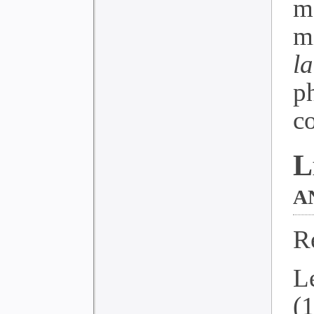
m
m
l
p
c
L
a
R
Le
(1