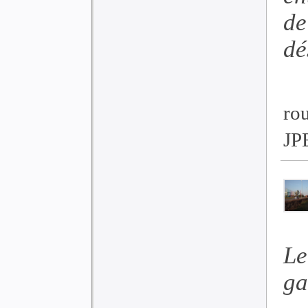
de
dé
ro
JP
Le
ga