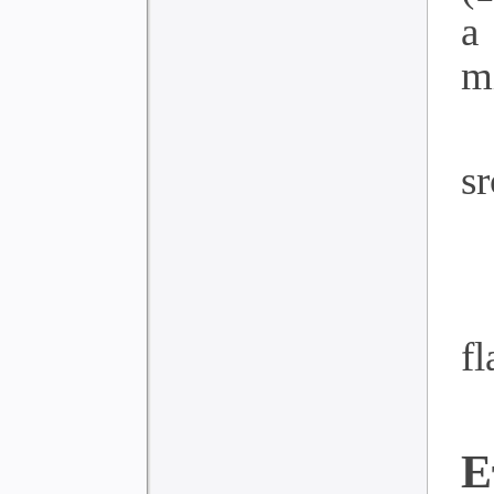
a
m
sr
f
E