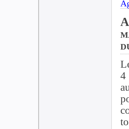
Ag
A
m
d
Le
4
a
p
c
to