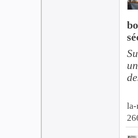
bo
sé
Su
un
de
la-
26