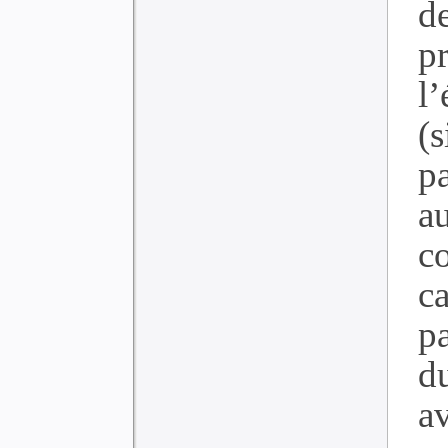
d
p
l
(
p
a
c
c
pa
d
a