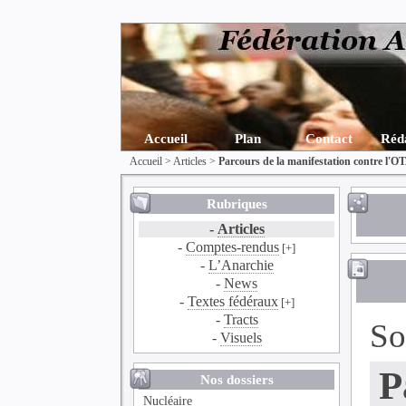
Accueil
Plan
Contact
Réd
Accueil
>
Articles
>
Parcours de la manifestation contre l'O
Rubriques
-
Articles
-
Comptes-rendus
[+]
-
L’Anarchie
-
News
-
Textes fédéraux
[+]
-
Tracts
So
-
Visuels
P
Nos dossiers
Nucléaire