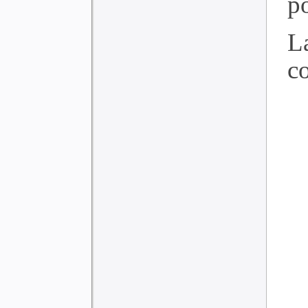
po
L
c