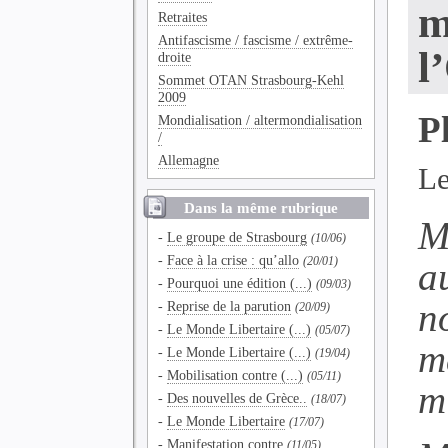
m
Retraites
Antifascisme / fascisme / extrême-
l
droite
Sommet OTAN Strasbourg-Kehl
2009
P
Mondialisation / altermondialisation
/
Allemagne
Le
Dans la même rubrique
Mi
-
Le groupe de Strasbourg
(10/06)
-
Face à la crise : qu’allo
a
(20/01)
-
Pourquoi une édition (...)
(09/03)
n
-
Reprise de la parution
(20/09)
-
Le Monde Libertaire (...)
(05/07)
m
-
Le Monde Libertaire (...)
(19/04)
-
Mobilisation contre (...)
(05/11)
m
-
Des nouvelles de Grèce..
(18/07)
-
Le Monde Libertaire
(17/07)
-
Manifestation contre
(11/05)