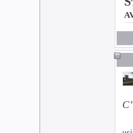
S
a
C’
us