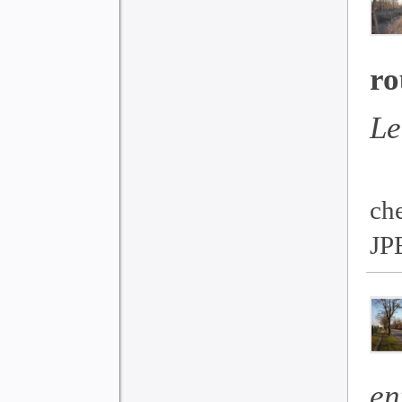
ro
Le
ch
JP
en