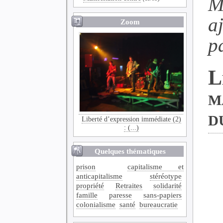
M
a
Zoom
p
L
m
d
Liberté d’expression immédiate (2)
: (...)
Quelques thématiques
prison
capitalisme et
anticapitalisme
stéréotype
propriété
Retraites
solidarité
famille
paresse
sans-papiers
colonialisme
santé
bureaucratie