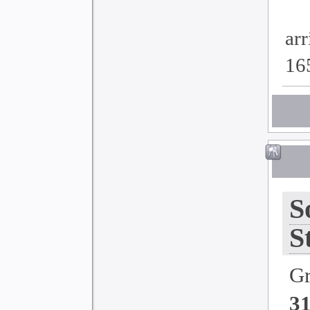
ar
16
S
S
G
3