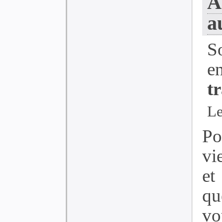
A
a
S
e
t
Le
Po
vi
et
qu
vo