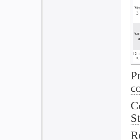
Ve
3 
Sa
a
Dim
5 
P
c
C
S
R