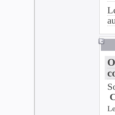
L
a
O
c
S
C
Le