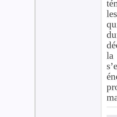
té
le
qu
du
dé
la
s’
én
pr
ma