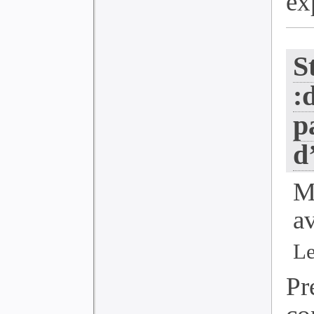
exp
S
:
p
d
M
a
Le
Pr