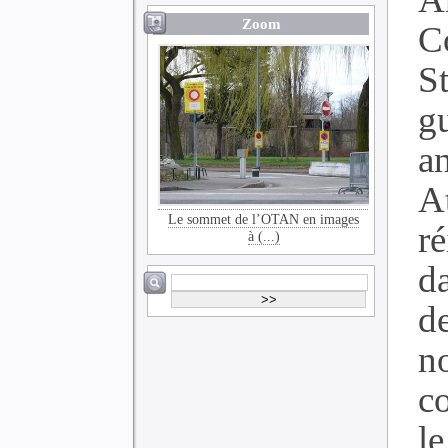
Zoom
C
St
g
a
A
Le sommet de l’OTAN en images
ré
à (...)
d
d
no
c
le