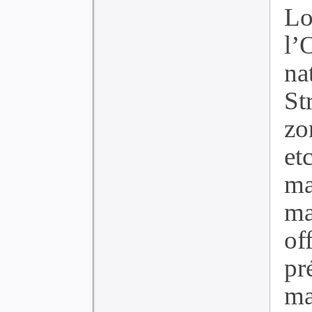
Lo
l’
na
St
zo
et
ma
m
of
p
ma