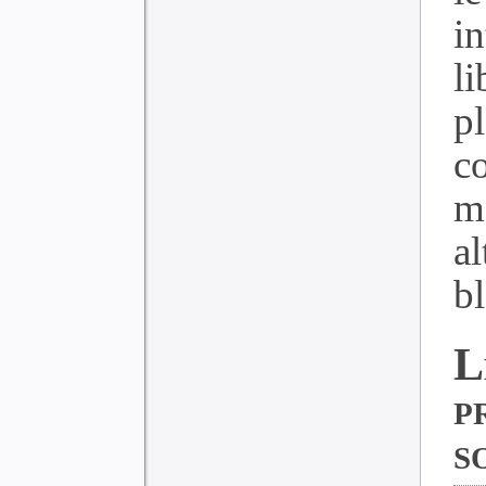
in
l
p
c
m
a
bl
p
s