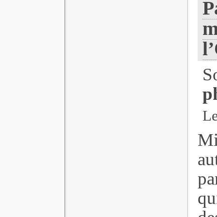
P
m
l
S
p
Le
Mi
au
pa
qu