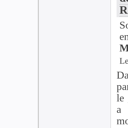
R
S
e
M
Le
Da
pa
le
a
mo