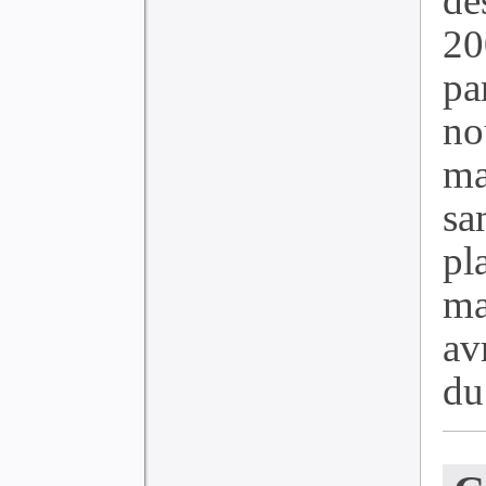
de
20
pa
n
ma
sa
p
ma
av
du 