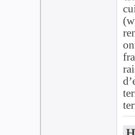
cu
(
re
on
fr
ra
d’
te
ter
H