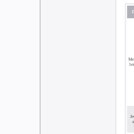
D
Me
1er
Je
a