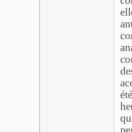
co
el
an
co
an
co
de
ac
ét
he
q
p