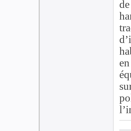
de
ha
tr
d’
ha
en
é
su
po
l’i