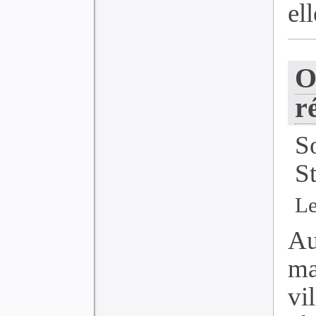
ell
O
r
S
S
Le
Au
ma
vi