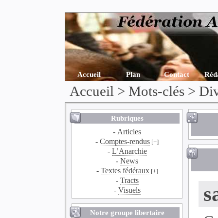
Accueil
Plan
Contact
Réd
Accueil
> Mots-clés > Di
Rubriques
-
Articles
-
Comptes-rendus
[+]
-
L’Anarchie
-
News
-
Textes fédéraux
[+]
-
Tracts
s
-
Visuels
Notre groupe libertaire