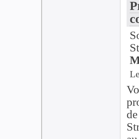
P
c
S
S
M
Le
Vo
pr
de
St