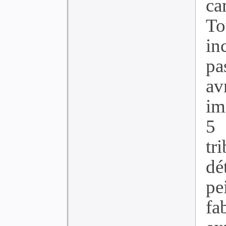
ca
To
in
pa
av
im
5
tr
dé
pe
f