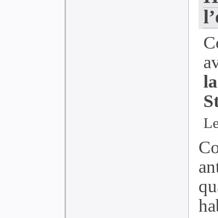
l
C
a
l
S
Le
Co
an
qu
ha