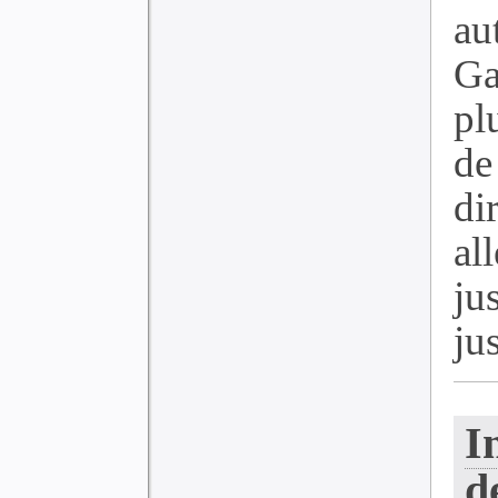
au
Ga
pl
de
di
al
ju
ju
I
d