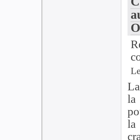
C
a
O
R
c
Le
La
la
po
la
cr