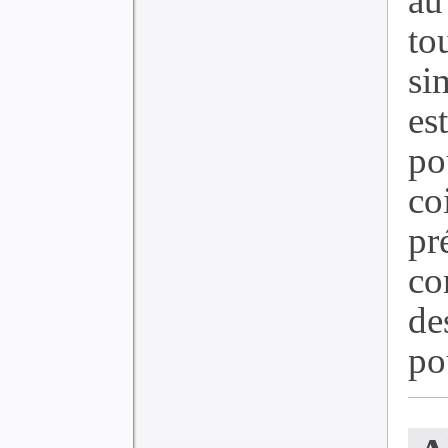
au
to
si
es
po
c
pr
co
de
pou