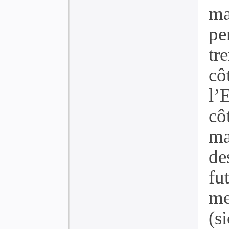
ma
pe
tr
c
l’
cô
ma
de
f
me
(s