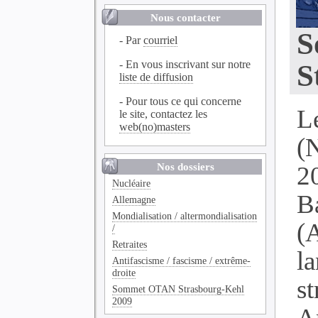
Nous contacter
S
- Par
courriel
- En vous inscrivant sur notre
S
liste de diffusion
- Pour tous ce qui concerne
L
le site, contactez les
web(no)masters
(
Nos dossiers
2
Nucléaire
B
Allemagne
Mondialisation / altermondialisation
(
/
Retraites
l
Antifascisme / fascisme / extrême-
droite
s
Sommet OTAN Strasbourg-Kehl
2009
A