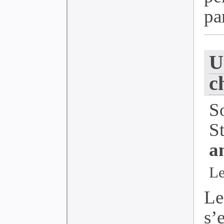
par
U
c
S
S
a
Le
Le
s