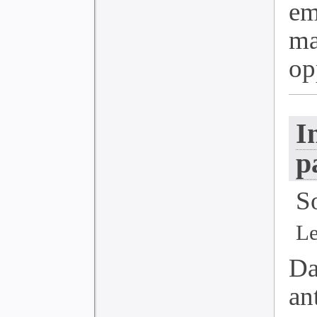
e
ma
op
I
p
S
Le
Da
a