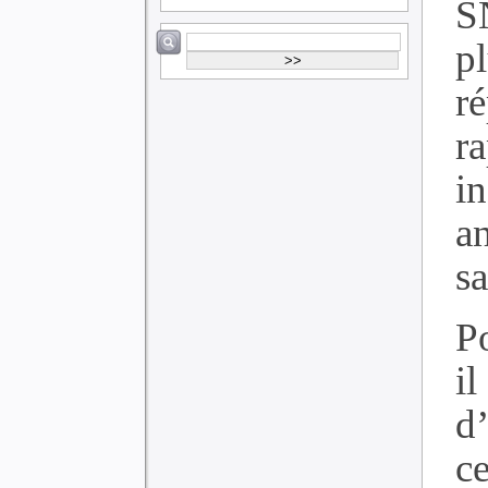
S
p
ré
r
in
a
s
P
il
d’
c