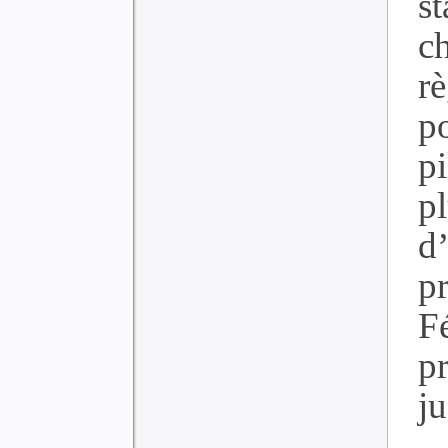
s
c
r
p
pi
p
d
p
F
p
j