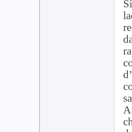
S
l
r
d
r
c
d
c
s
A
c