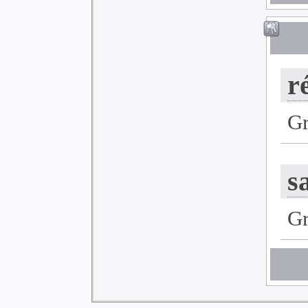
r
G
s
G