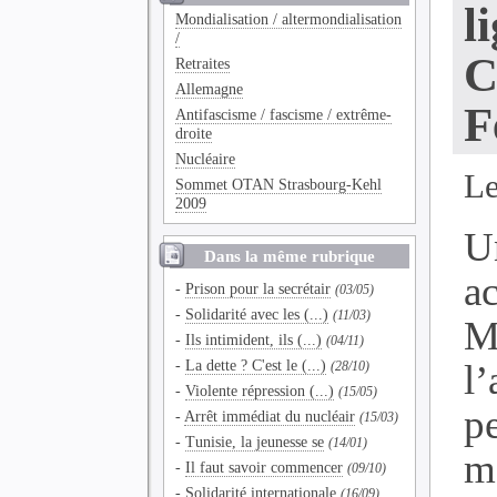
l
Mondialisation / altermondialisation
/
C
Retraites
Allemagne
F
Antifascisme / fascisme / extrême-
droite
Nucléaire
Le
Sommet OTAN Strasbourg-Kehl
2009
U
Dans la même rubrique
a
-
Prison pour la secrétair
(03/05)
-
Solidarité avec les (...)
(11/03)
M
-
Ils intimident, ils (...)
(04/11)
-
La dette ? C'est le (...)
l’
(28/10)
-
Violente répression (...)
(15/05)
p
-
Arrêt immédiat du nucléair
(15/03)
-
Tunisie, la jeunesse se
(14/01)
m
-
Il faut savoir commencer
(09/10)
-
Solidarité internationale
(16/09)