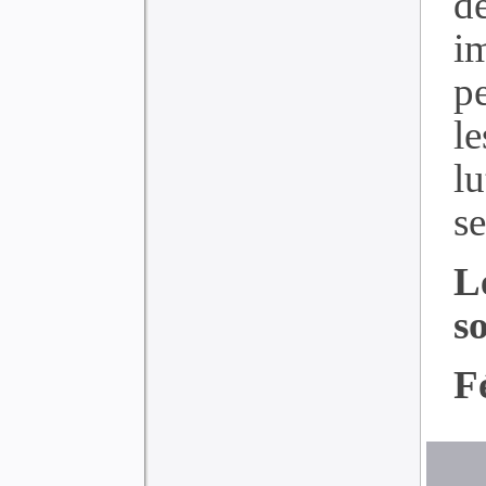
d
i
p
l
l
se
L
so
F