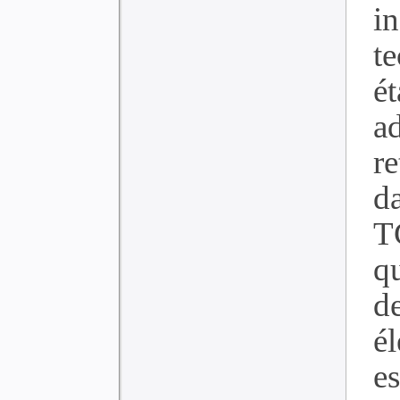
i
t
é
a
r
d
T
qu
d
él
es