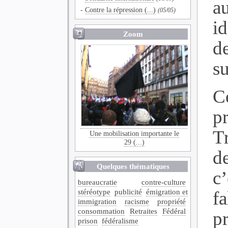
a
-
Contre la répression (...)
(05/05)
i
Zoom
d
su
Ce
p
T
Une mobilisation importante le
29 (...)
de
Quelques thématiques
c’
bureaucratie
contre-culture
stéréotype
publicité
émigration et
fa
immigration
racisme
propriété
consommation
Retraites
Fédéral
p
prison
fédéralisme