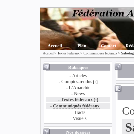
Accueil
Plan
Contact
Réd
Accueil
>
Textes fédéraux
>
Communiqués fédéraux
>
Sabotag
Rubriques
-
Articles
-
Comptes-rendus
[+]
-
L’Anarchie
-
News
-
Textes fédéraux
[+]
-
Communiqués fédéraux
Co
-
Tracts
-
Visuels
S
Nos dossiers