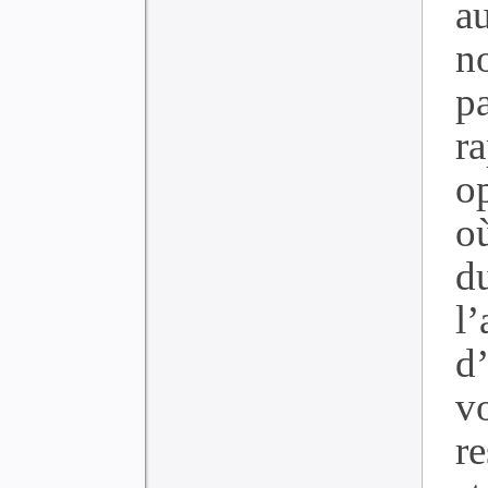
a
n
p
r
o
o
d
l
d
v
r