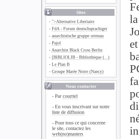
F
Sites
l
-
">Alternative Libertaire
J
-
FdA - Forum deutschsprachiger
-
anarchistische gruppe ortenau
e
-
Pajol
-
Anarchist Black Cross Berlin
b
-
[BIBLIOLIB - Bibliothèque (...)
-
Le Plan B
P
-
Groupe Marée Noire (Nancy)
fa
Nous contacter
p
- Par
courriel
d
- En vous inscrivant sur notre
liste de diffusion
n
- Pour tous ce qui concerne
i
le site, contactez les
web(no)masters