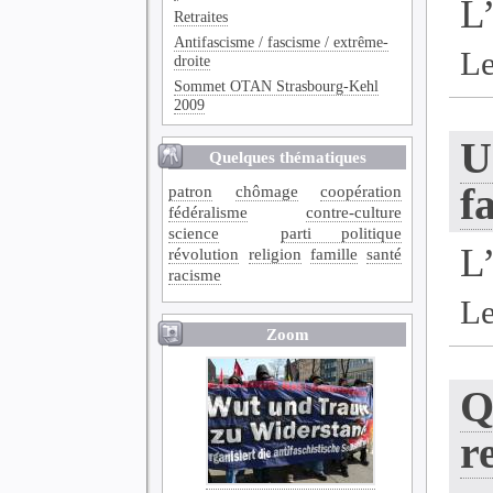
L
Retraites
Antifascisme / fascisme / extrême-
Le
droite
Sommet OTAN Strasbourg-Kehl
2009
U
Quelques thématiques
f
patron
chômage
coopération
fédéralisme
contre-culture
science
parti politique
L
révolution
religion
famille
santé
racisme
Le
Zoom
Q
r