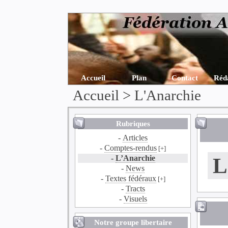
Accueil
Plan
Contact
Réd
Accueil
>
L'Anarchie
Rubriques
-
Articles
-
Comptes-rendus
[+]
-
L’Anarchie
L
-
News
-
Textes fédéraux
[+]
-
Tracts
-
Visuels
Notre groupe libertaire