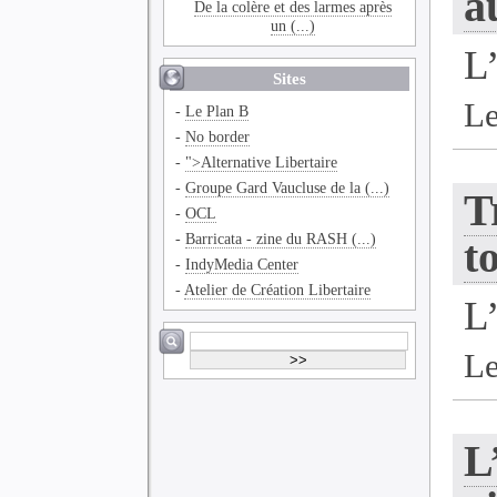
a
De la colère et des larmes après
un (...)
L
Sites
Le
-
Le Plan B
-
No border
-
">Alternative Libertaire
-
Groupe Gard Vaucluse de la (...)
T
-
OCL
-
Barricata - zine du RASH (...)
t
-
IndyMedia Center
-
Atelier de Création Libertaire
L
Le
L