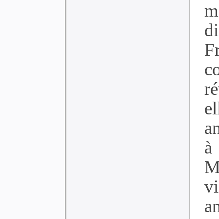
m
d
F
c
r
e
a
à
M
v
an