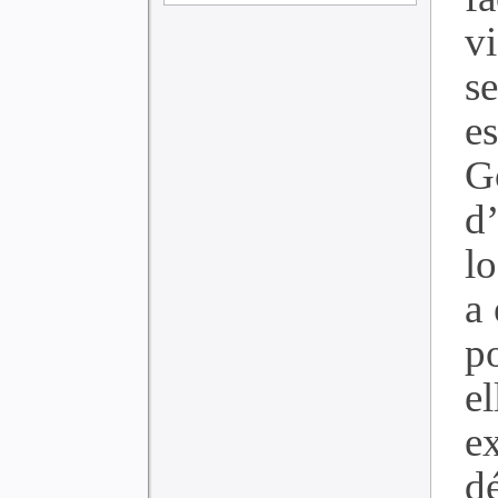
v
s
e
G
d
l
a 
p
el
e
d