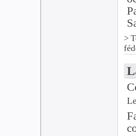
P
Sa
>
T
féd
L
C
Le
F
c