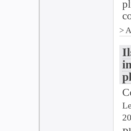
p
co
>
A
I
i
p
C
Le
2