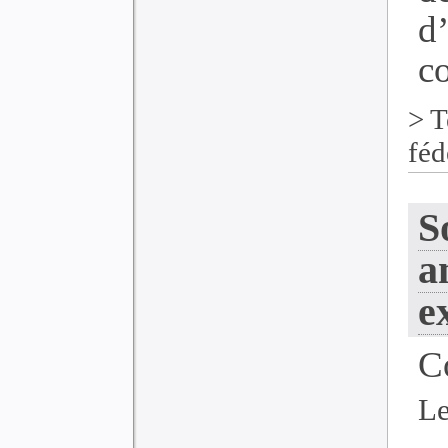
d
co
>
T
féd
S
a
e
C
Le