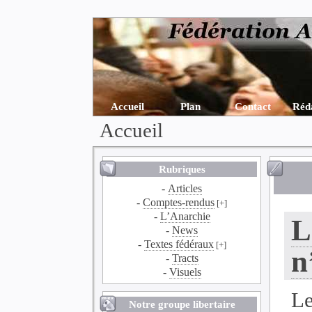
Accueil
Plan
Contact
Réd
Accueil
Rubriques
-
Articles
-
Comptes-rendus
[+]
-
L’Anarchie
L
-
News
-
Textes fédéraux
[+]
n
-
Tracts
-
Visuels
Le
Notre groupe libertaire