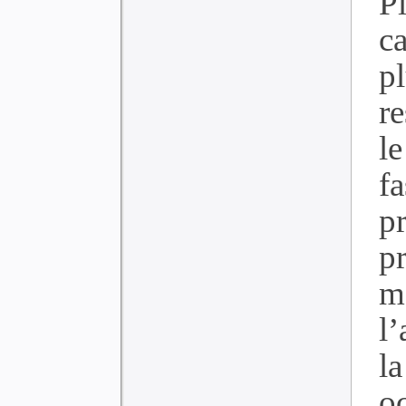
P
ca
p
r
le
f
pr
p
m
l
l
o