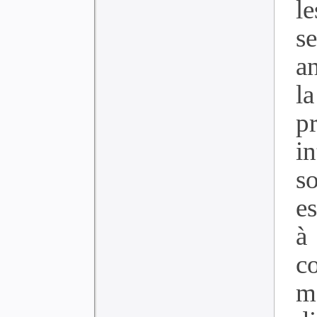
l
s
a
l
p
i
s
e
à
c
m