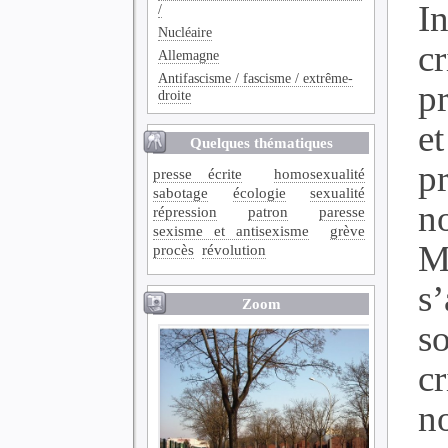
In
/
Nucléaire
cr
Allemagne
Antifascisme / fascisme / extrême-
p
droite
et
Quelques thématiques
p
presse écrite
homosexualité
sabotage
écologie
sexualité
n
répression
patron
paresse
sexisme et antisexisme
grève
M
procès
révolution
s
Zoom
so
c
n