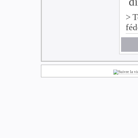
di
>
T
féd