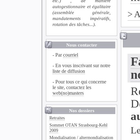
etc.) , de manière
autogestionnaire et égalitaire
>
A
(assemblée générale,
mandatements impératifs,
rotation des tâches...).
Nous contacter
- Par
courriel
F
- En vous inscrivant sur notre
n
liste de diffusion
- Pour tous ce qui concerne
le site, contactez les
R
web(no)masters
D
Nos dossiers
a
Retraites
Sommet OTAN Strasbourg-Kehl
Le
2009
Mondialisation / altermondialisation