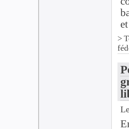
c
ba
et
>
T
féd
P
g
l
Le
E