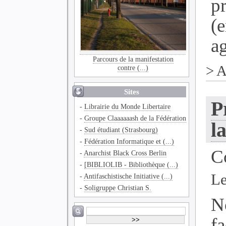
p
(
ag
Parcours de la manifestation
>
A
contre (...)
Sites
P
-
Librairie du Monde Libertaire
-
Groupe Claaaaaash de la Fédération
l
-
Sud étudiant (Strasbourg)
-
Fédération Informatique et (...)
C
-
Anarchist Black Cross Berlin
-
[BIBLIOLIB - Bibliothèque (...)
Le
-
Antifaschistische Initiative (...)
-
Soligruppe Christian S.
N
f