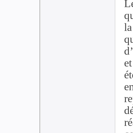
L
qu
l
q
d
e
ét
e
re
d
r