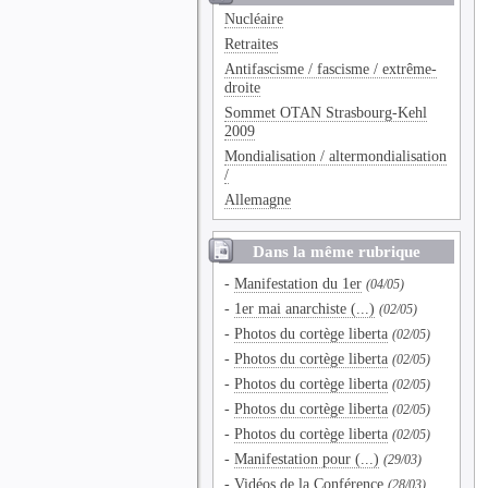
Nucléaire
Retraites
Antifascisme / fascisme / extrême-
droite
Sommet OTAN Strasbourg-Kehl
2009
Mondialisation / altermondialisation
/
Allemagne
Dans la même rubrique
-
Manifestation du 1er
(04/05)
-
1er mai anarchiste (...)
(02/05)
-
Photos du cortège liberta
(02/05)
-
Photos du cortège liberta
(02/05)
-
Photos du cortège liberta
(02/05)
-
Photos du cortège liberta
(02/05)
-
Photos du cortège liberta
(02/05)
-
Manifestation pour (...)
(29/03)
-
Vidéos de la Conférence
(28/03)