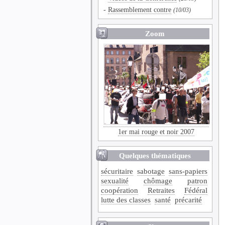
-
Rassemblement contre
(10/03)
Zoom
1er mai rouge et noir 2007
Quelques thématiques
sécuritaire
sabotage
sans-papiers
sexualité
chômage
patron
coopération
Retraites
Fédéral
lutte des classes
santé
précarité