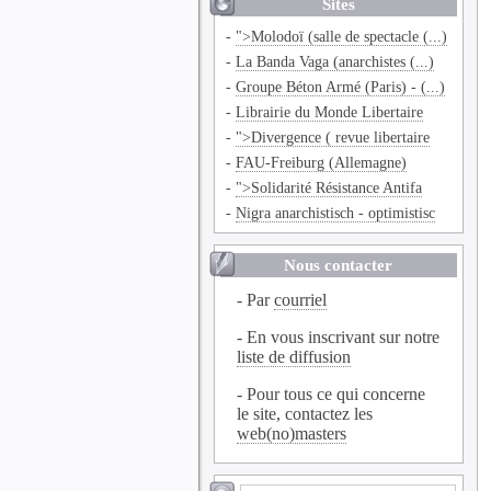
Sites
-
">Molodoï (salle de spectacle (...)
-
La Banda Vaga (anarchistes (...)
-
Groupe Béton Armé (Paris) - (...)
-
Librairie du Monde Libertaire
-
">Divergence ( revue libertaire
-
FAU-Freiburg (Allemagne)
-
">Solidarité Résistance Antifa
-
Nigra anarchistisch - optimistisc
Nous contacter
- Par
courriel
- En vous inscrivant sur notre
liste de diffusion
- Pour tous ce qui concerne
le site, contactez les
web(no)masters