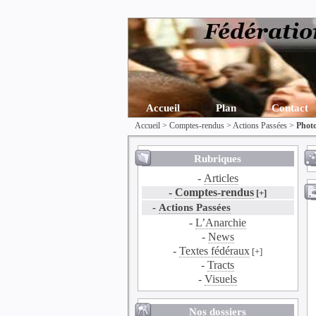
Accueil
Plan
Contact
Accueil
>
Comptes-rendus
>
Actions Passées
>
Photo
Rubriques
-
Articles
-
Comptes-rendus
[+]
-
Actions Passées
-
L’Anarchie
-
News
-
Textes fédéraux
[+]
-
Tracts
-
Visuels
Nos dossiers