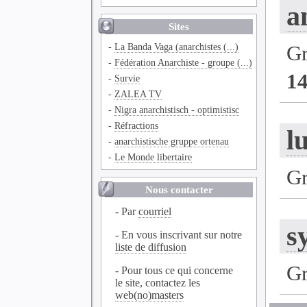
a
Sites
-
La Banda Vaga (anarchistes (...)
G
-
Fédération Anarchiste - groupe (...)
1
-
Survie
-
ZALEA TV
-
Nigra anarchistisch - optimistisc
-
Réfractions
l
-
anarchistische gruppe ortenau
-
Le Monde libertaire
G
Nous contacter
- Par
courriel
s
- En vous inscrivant sur notre
liste de diffusion
G
- Pour tous ce qui concerne
le site, contactez les
web(no)masters