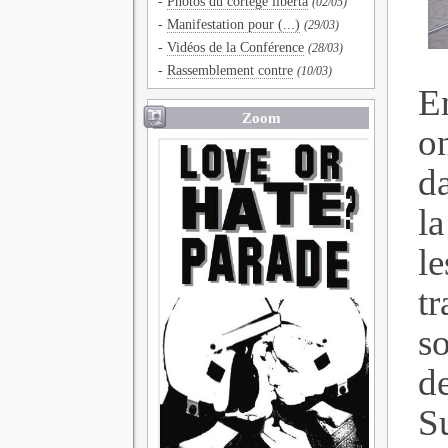
-
Photos du cortège liberta
(02/05)
-
Manifestation pour (...)
(29/03)
-
Vidéos de la Conférence
(28/03)
-
Rassemblement contre
(10/03)
E
Zoom
o
d
la
l
t
so
d
S