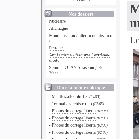
M
Nos dossiers
m
Nucléaire
Allemagne
Mondialisation / altermondialisation
Le
/
Retraites
Antifascisme / fascisme / extrême-
droite
Sommet OTAN Strasbourg-Kehl
2009
Dans la même rubrique
-
Manifestation du 1er
(04/05)
-
1er mai anarchiste (...)
(02/05)
-
Photos du cortège liberta
(02/05)
-
Photos du cortège liberta
(02/05)
-
Photos du cortège liberta
(02/05)
-
Photos du cortège liberta
(02/05)