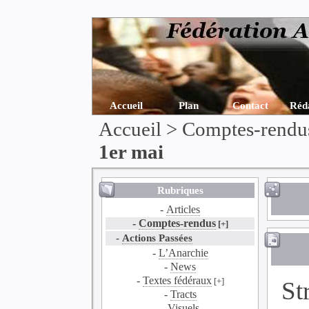
Accueil
Plan
Contact
Réd
Accueil
>
Comptes-rendu
1er mai
Rubriques
-
Articles
-
Comptes-rendus
[+]
-
Actions Passées
-
L’Anarchie
-
News
-
Textes fédéraux
[+]
St
-
Tracts
-
Visuels