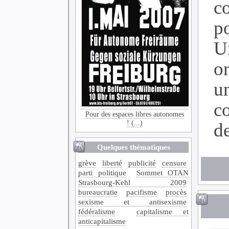
c
po
U
on
u
c
Pour des espaces libres autonomes
! (...)
de
Quelques thématiques
grève
liberté
publicité
censure
parti politique
Sommet OTAN
Strasbourg-Kehl 2009
bureaucratie
pacifisme
procès
sexisme et antisexisme
fédéralisme
capitalisme et
anticapitalisme