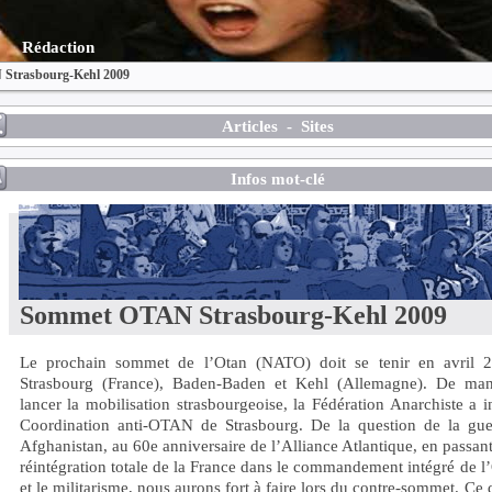
Rédaction
Strasbourg-Kehl 2009
Articles
-
Sites
Infos mot-clé
Sommet OTAN Strasbourg-Kehl 2009
Le prochain sommet de l’Otan (NATO) doit se tenir en avril 
Strasbourg (France), Baden-Baden et Kehl (Allemagne). De man
lancer la mobilisation strasbourgeoise, la Fédération Anarchiste a in
Coordination anti-OTAN de Strasbourg. De la question de la gue
Afghanistan, au 60e anniversaire de l’Alliance Atlantique, en passant
réintégration totale de la France dans le commandement intégré de
et le militarisme, nous aurons fort à faire lors du contre-sommet. Ce 