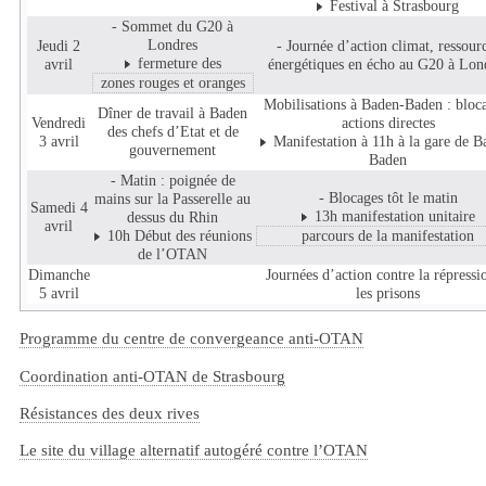
Festival à Strasbourg
- Sommet du G20 à
Londres
Jeudi 2
- Journée d’action climat, ressour
fermeture des
avril
énergétiques en écho au G20 à Lon
zones rouges et oranges
Mobilisations à Baden-Baden : bloc
Dîner de travail à Baden
Vendredi
actions directes
des chefs d’Etat et de
3 avril
Manifestation à 11h à la gare de B
gouvernement
Baden
- Matin : poignée de
- Blocages tôt le matin
mains sur la Passerelle au
Samedi 4
13h manifestation unitaire
dessus du Rhin
avril
10h Début des réunions
parcours de la manifestation
de l’OTAN
Dimanche
Journées d’action contre la répressi
5 avril
les prisons
Programme du centre de convergeance anti-OTAN
Coordination anti-OTAN de Strasbourg
Résistances des deux rives
Le site du village alternatif autogéré contre l’OTAN