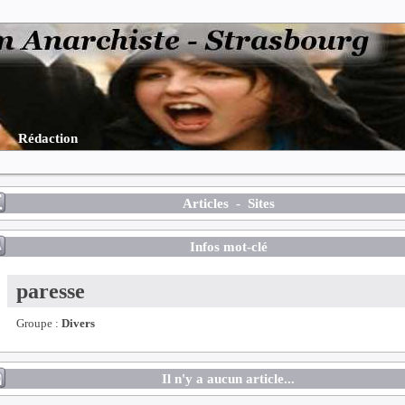
Rédaction
Articles
-
Sites
Infos mot-clé
paresse
Groupe :
Divers
Il n'y a aucun article...