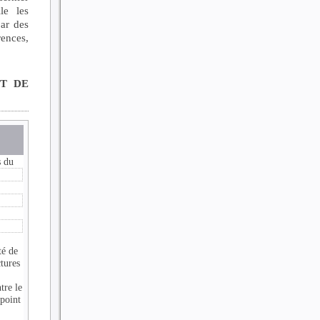
le les
par des
rences,
t de
s du
té de
ctures
tre le
point