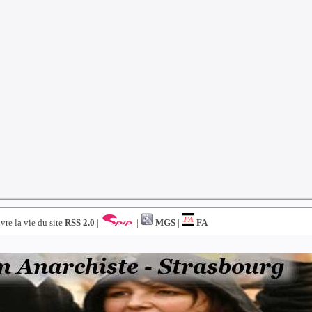
RSS 2.0
|
|
MGS
|
FA