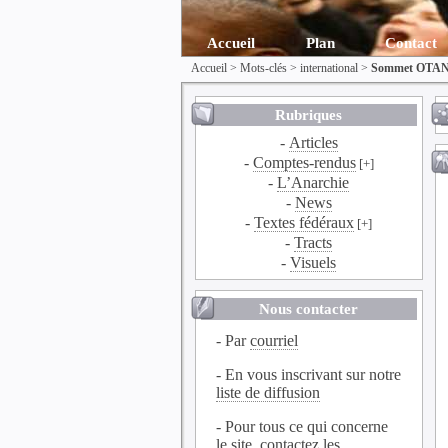
Accueil
Plan
Contact
Accueil
> Mots-clés > international >
Sommet OTAN 
Rubriques
-
Articles
-
Comptes-rendus
[+]
-
L’Anarchie
-
News
-
Textes fédéraux
[+]
-
Tracts
-
Visuels
Nous contacter
- Par
courriel
- En vous inscrivant sur notre
liste de diffusion
- Pour tous ce qui concerne
le site, contactez les