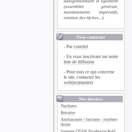
autogestionnaire et égalitaire
(assemblée générale,
mandatements impératifs,
rotation des tâches...).
Nous contacter
- Par
courriel
- En vous inscrivant sur notre
liste de diffusion
- Pour tous ce qui concerne
le site, contactez les
web(no)masters
Nos dossiers
Nucléaire
Retraites
Antifascisme / fascisme / extrême-
droite
Sommet OTAN Strasbourg-Kehl