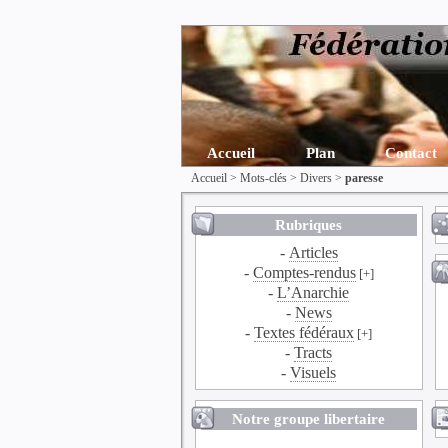
Accueil
Plan
Contact
Accueil
> Mots-clés > Divers >
paresse
Rubriques
-
Articles
-
Comptes-rendus
[+]
-
L’Anarchie
-
News
-
Textes fédéraux
[+]
-
Tracts
-
Visuels
Notre groupe libertaire