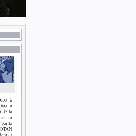
2009 à
ière à
itié la
rre en
 par la
 l’OTAN
dernier