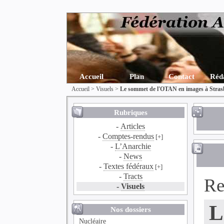
Accueil
Plan
Contact
Réd
Accueil
>
Visuels
>
Le sommet de l'OTAN en images à Stras
Rubriques
-
Articles
-
Comptes-rendus
[+]
-
L’Anarchie
-
News
-
Textes fédéraux
[+]
-
Tracts
Re
-
Visuels
L
Nos dossiers
Nucléaire