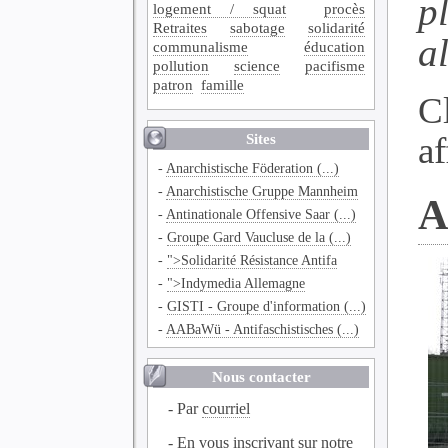
p
logement / squat
procès
Retraites
sabotage
solidarité
a
communalisme
éducation
pollution
science
pacifisme
patron
famille
C
Sites
af
-
Anarchistische Föderation (...)
-
Anarchistische Gruppe Mannheim
A
-
Antinationale Offensive Saar (...)
-
Groupe Gard Vaucluse de la (...)
-
">Solidarité Résistance Antifa
-
">Indymedia Allemagne
-
GISTI - Groupe d'information (...)
-
AABaWü - Antifaschistisches (...)
Nous contacter
- Par
courriel
- En vous inscrivant sur notre