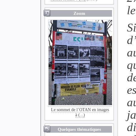
l
Zoom
S
d’
a
q
d
es
a
Le sommet de l’OTAN en images
j
à (...)
di
Quelques thématiques