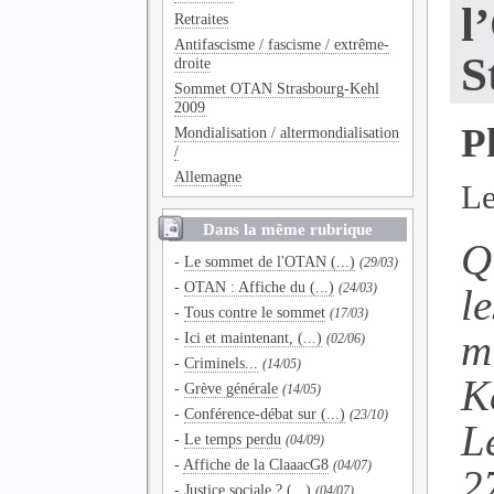
l
Retraites
Antifascisme / fascisme / extrême-
S
droite
Sommet OTAN Strasbourg-Kehl
2009
P
Mondialisation / altermondialisation
/
Allemagne
Le
Dans la même rubrique
Q
-
Le sommet de l'OTAN (...)
(29/03)
-
OTAN : Affiche du (...)
le
(24/03)
-
Tous contre le sommet
(17/03)
m
-
Ici et maintenant, (...)
(02/06)
-
Criminels...
(14/05)
K
-
Grève générale
(14/05)
-
Conférence-débat sur (...)
(23/10)
L
-
Le temps perdu
(04/09)
-
Affiche de la ClaaacG8
(04/07)
2
-
Justice sociale ? (...)
(04/07)