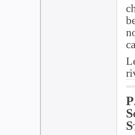
c
b
n
ca
L
ri
P
S
S