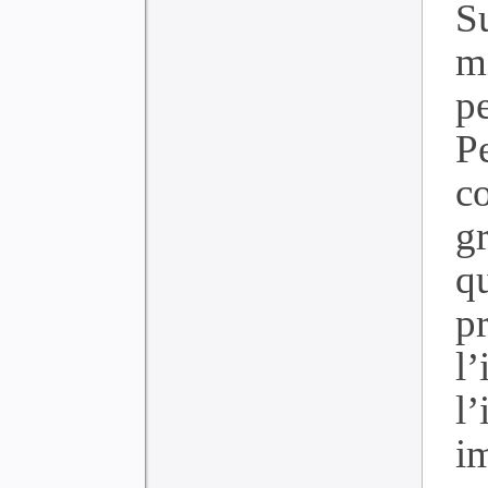
S
m
p
P
c
g
q
p
l
l
i