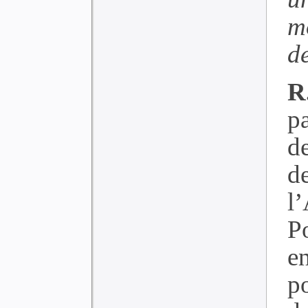
m
d
R
p
d
d
l
Po
e
p