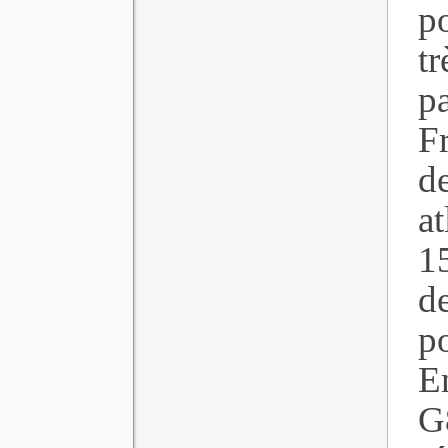
po
t
p
F
d
a
1
d
po
E
G