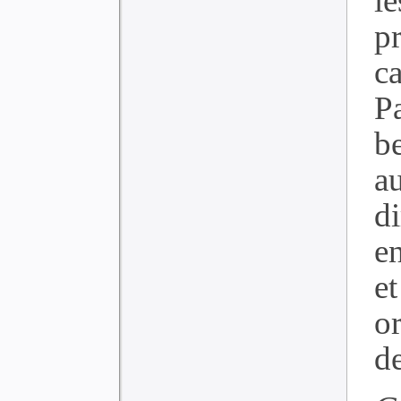
l
p
ca
P
b
a
di
e
e
o
de