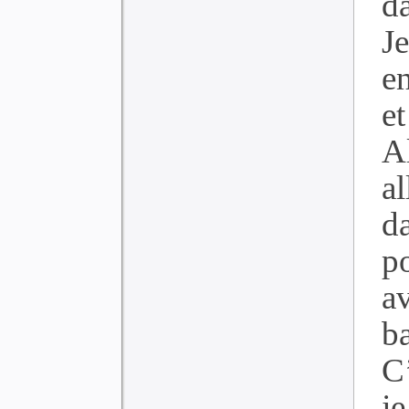
da
J
en
e
A
a
d
p
a
b
C’
je