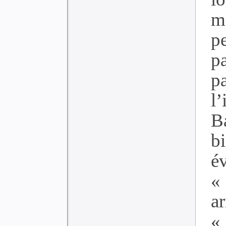
m
p
p
p
l
B
b
é
«
a
«