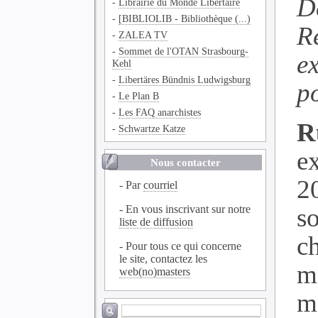
D
-
Librairie du Monde Libertaire
-
[BIBLIOLIB - Bibliothèque (...)
R
-
ZALEA TV
-
Sommet de l'OTAN Strasbourg-
e
Kehl
-
Libertäres Bündnis Ludwigsburg
po
-
Le Plan B
-
Les FAQ anarchistes
R
-
Schwartze Katze
e
Nous contacter
2
- Par
courriel
s
- En vous inscrivant sur notre
liste de diffusion
ch
- Pour tous ce qui concerne
le site, contactez les
m
web(no)masters
m