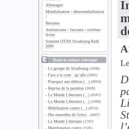
I
Allemagne
Mondialisation / altermondialisation
m
/
Retraites
d
Antifascisme / fascisme / extrême-
droite
Sommet OTAN Strasbourg-Kehl
A
2009
Dans la même rubrique
Le
-
Le groupe de Strasbourg
(10/06)
-
Face à la crise : qu’allo
D
(20/01)
-
Pourquoi une édition (...)
(09/03)
p
-
Reprise de la parution
(20/09)
-
Le Monde Libertaire (...)
(05/07)
L
-
Le Monde Libertaire (...)
(19/04)
-
Mobilisation contre (...)
(05/11)
S
-
Des nouvelles de Grèce..
(18/07)
-
Le Monde Libertaire
(17/07)
l’
-
Manifestation contre
(11/05)