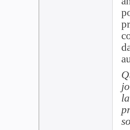
a
p
p
c
d
a
Qu
j
l
p
s