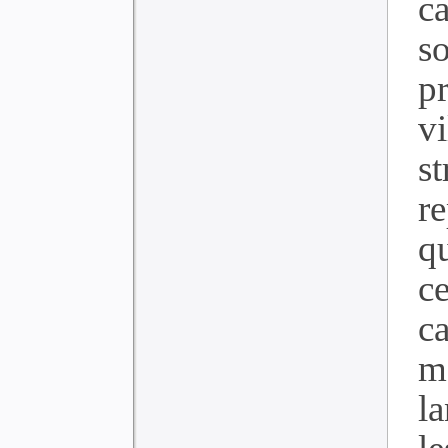
c
s
p
v
s
r
q
ce
c
mo
l