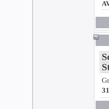
a
S
S
G
3