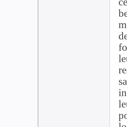
ce
b
m
d
f
le
re
s
i
le
p
l