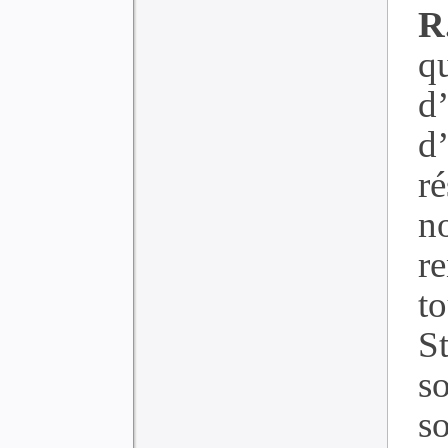
R
q
d
d
r
n
r
t
S
s
s