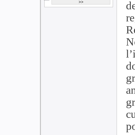
d
r
Ré
N
l
d
g
a
g
c
p