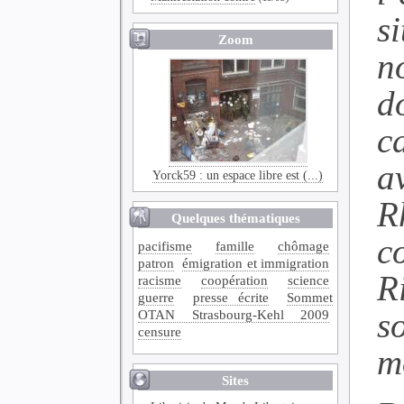
s
Zoom
n
d
c
a
Yorck59 : un espace libre est (...)
R
Quelques thématiques
c
pacifisme
famille
chômage
patron
émigration et immigration
R
racisme
coopération
science
guerre
presse écrite
Sommet
s
OTAN Strasbourg-Kehl 2009
censure
m
Sites