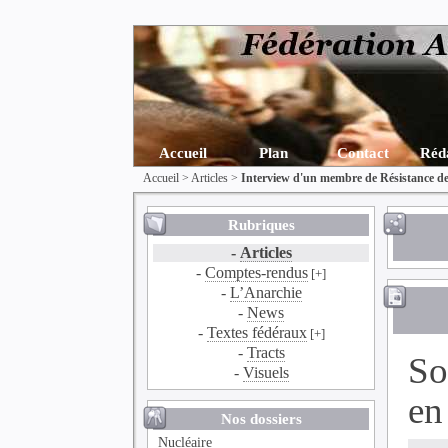
Accueil
Plan
Contact
Réd
Accueil
>
Articles
>
Interview d'un membre de Résistance d
Rubriques
-
Articles
-
Comptes-rendus
[+]
-
L’Anarchie
-
News
-
Textes fédéraux
[+]
-
Tracts
So
-
Visuels
en
Nos dossiers
Nucléaire