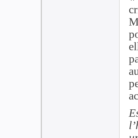
cr
M
p
e
p
a
p
ac
E
l
u