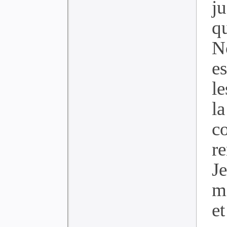
j
q
N
e
le
la
co
r
J
m
e