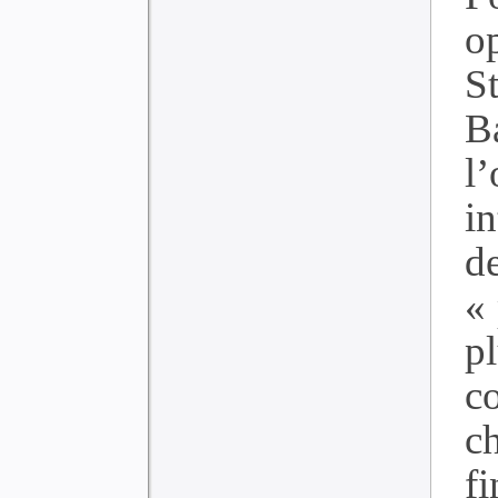
o
S
B
l
i
d
« 
p
c
c
f