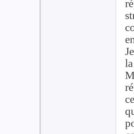
r
s
c
en
J
l
M
r
c
q
p