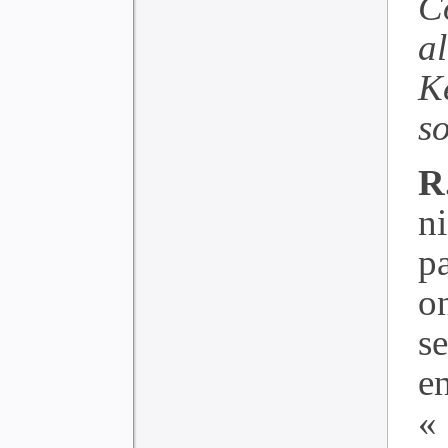
C
a
K
s
R
n
p
on
s
e
«