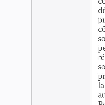
c
d
p
c
s
p
r
s
p
la
au
P