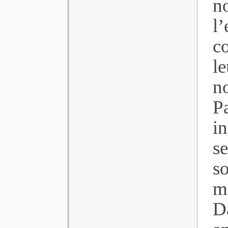
n
l
c
l
n
P
i
s
s
mo
D