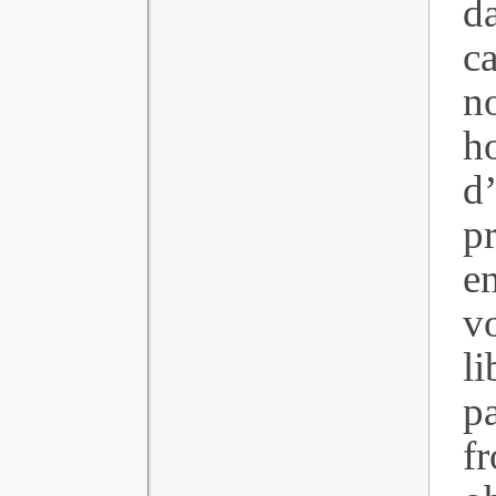
da
c
n
h
d
p
e
v
li
pa
f