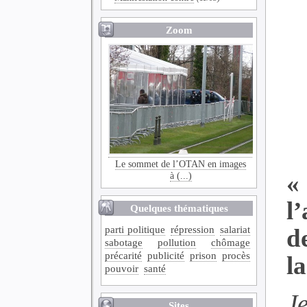
Zoom
Le sommet de l’OTAN en images
«
à (...)
l
Quelques thématiques
parti politique
répression
salariat
de
sabotage
pollution
chômage
précarité
publicité
prison
procès
l
pouvoir
santé
J
Sites