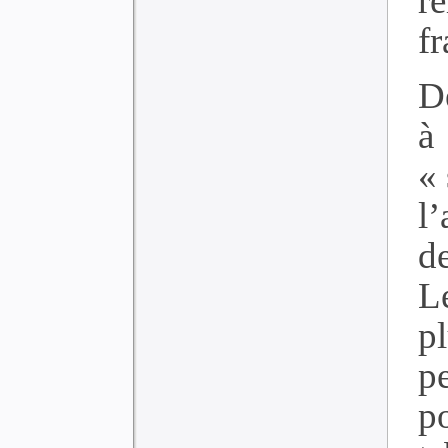
r
f
D
à
« 
l
d
Le
pl
pe
p