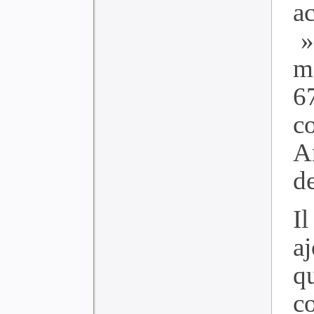
ac
».
m
6
c
A
d
I
a
q
c