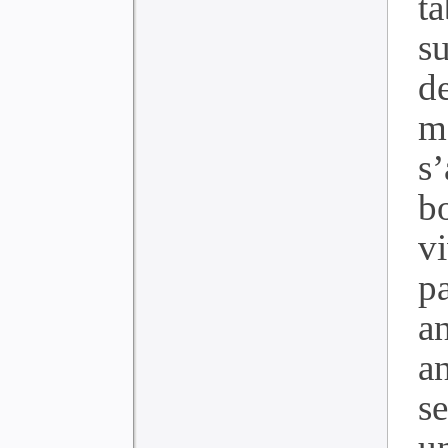
t
su
de
m
s’
bo
v
pa
an
a
se
u