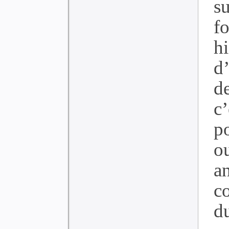
s
f
hi
d
d
c’
po
o
a
c
d