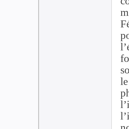
co
m
F
p
l
f
so
le
p
l’
l
n