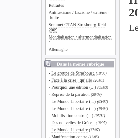
Retraites
2
Antifascisme / fascisme / extrême-
droite
Le
Sommet OTAN Strasbourg-Kehl
2009
Mondialisation / altermondialisation
/
Allemagne
Dans la même rubrique
-
Le groupe de Strasbourg
(10/06)
-
Face à la crise : qu’allo
(20/01)
-
Pourquoi une édition (...)
(09/03)
-
Reprise de la parution
(20/09)
-
Le Monde Libertaire (...)
(05/07)
-
Le Monde Libertaire (...)
(19/04)
-
Mobilisation contre (...)
(05/11)
-
Des nouvelles de Grèce..
(18/07)
-
Le Monde Libertaire
(17/07)
-
Manifestation contre
(11/05)