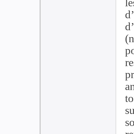
l
d
d
(n
p
r
p
a
t
su
so