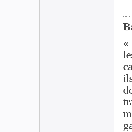
B
«
l
c
i
d
tr
m
g