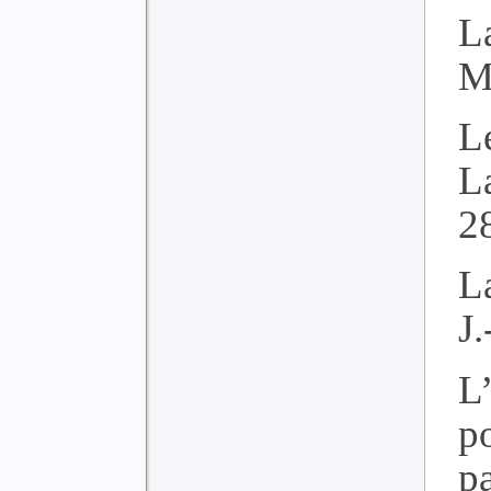
L
M
L
L
2
La
J.
L
p
p