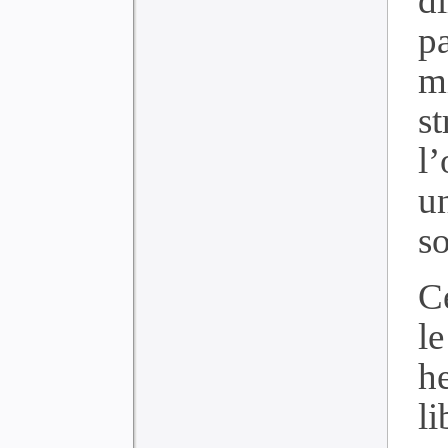
d
pa
m
s
l’
u
so
C
l
h
l