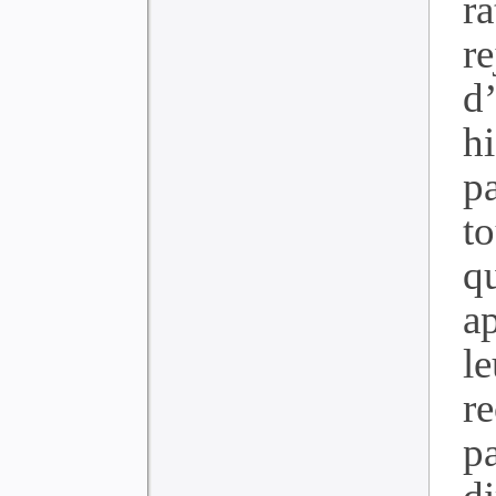
r
re
d
hi
pa
to
qu
a
l
r