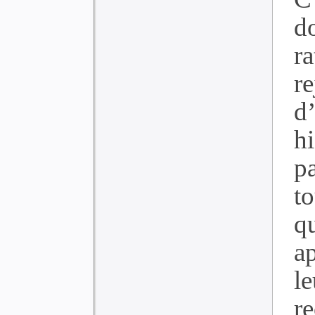
d
r
re
d
hi
pa
to
qu
a
l
r