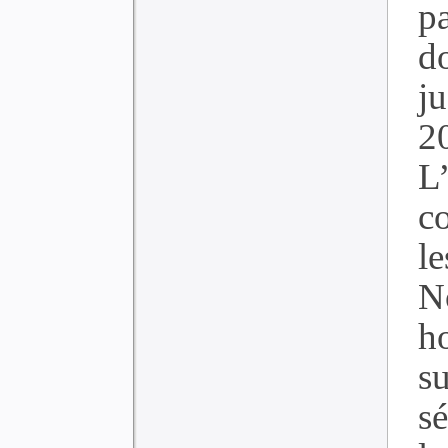
pa
d
ju
2
L
c
le
N
h
su
sé