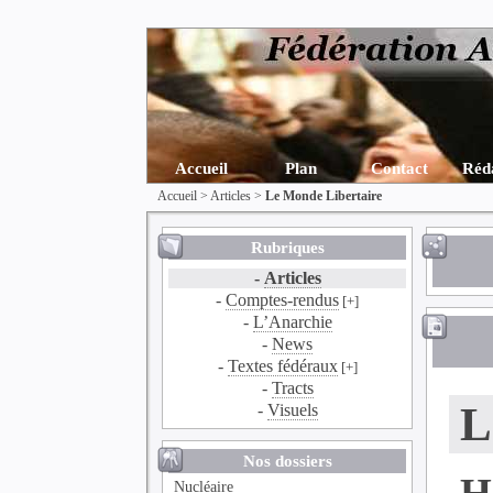
Accueil
Plan
Contact
Réd
Accueil
>
Articles
>
Le Monde Libertaire
Rubriques
-
Articles
-
Comptes-rendus
[+]
-
L’Anarchie
-
News
-
Textes fédéraux
[+]
-
Tracts
L
-
Visuels
Nos dossiers
H
Nucléaire