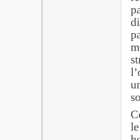
d
pa
m
s
l’
u
so
C
l
h