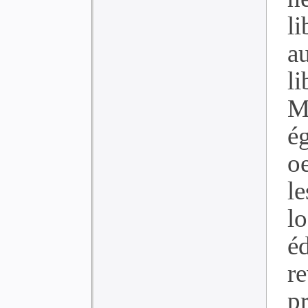
l
a
li
M
é
oe
l
l
éd
r
pr