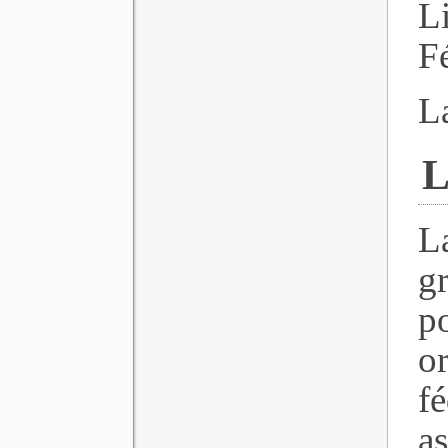
L
F
La
L
L
g
po
or
fé
a