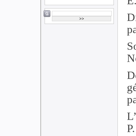
É.
D
p
S
N
D
g
p
L
P.