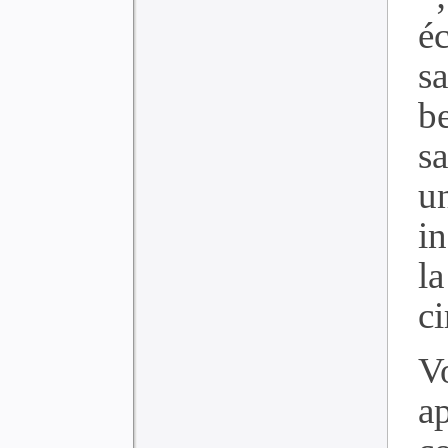
é
sa
b
sa
u
i
la
ci
V
a