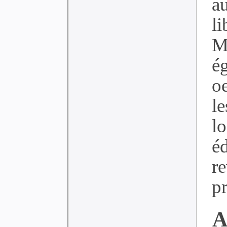
a
li
M
é
oe
l
l
éd
r
pr
A