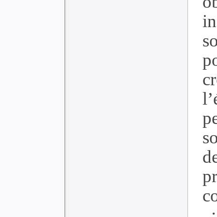
o
in
s
p
cr
l
p
so
d
p
c
;