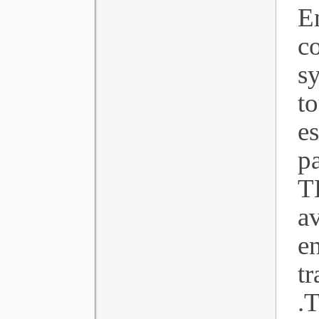
E
c
s
t
es
pa
T
a
e
t
.