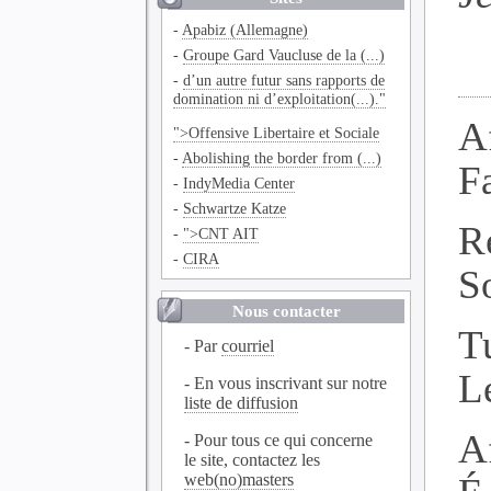
-
Apabiz (Allemagne)
-
Groupe Gard Vaucluse de la (...)
-
d’un autre futur sans rapports de
domination ni d’exploitation(...)."
A
">Offensive Libertaire et Sociale
-
Abolishing the border from (...)
F
-
IndyMedia Center
-
Schwartze Katze
R
-
">CNT AIT
-
CIRA
S
Nous contacter
T
- Par
courriel
L
- En vous inscrivant sur notre
liste de diffusion
A
- Pour tous ce qui concerne
le site, contactez les
web(no)masters