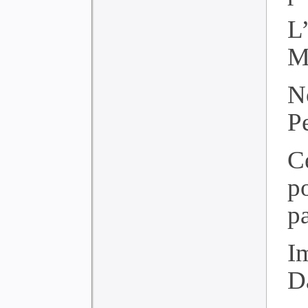
L
M
N
P
C
p
p
I
D