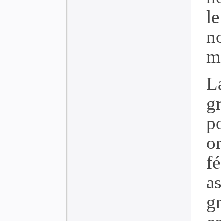
le
n
me
L
g
po
or
fé
a
g