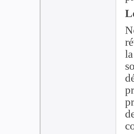
L
N
ré
l
s
dé
pr
p
d
c