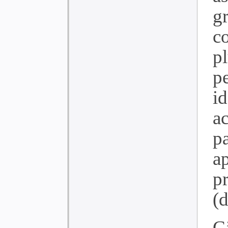
g
c
p
p
id
a
p
a
p
(
C