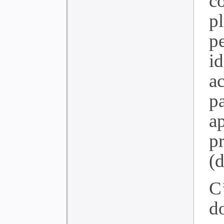
c
p
p
id
a
p
a
p
(
C
d