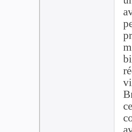
a
pe
p
m
bi
r
vi
Br
c
c
a