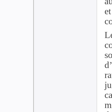
a
e
c
L
c
so
d
r
j
c
ma