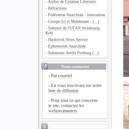
-
Atelier de Création Libertaire
-
Réfractions
-
Fédération Anarchiste - Internation
-
Groupe Ici et Maintenant - (...)
-
Sommet de l'OTAN Strasbourg-
Kehl
-
Hacktivist News Service
-
Ephemeride Anarchiste
-
Autonome Antifa Freiburg (...)
Nous contacter
- Par
courriel
- En vous inscrivant sur notre
liste de diffusion
- Pour tous ce qui concerne
le site, contactez les
web(no)masters