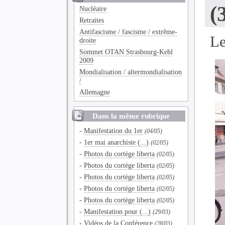
(
Nucléaire
Retraites
Antifascisme / fascisme / extrême-
Le
droite
Sommet OTAN Strasbourg-Kehl
2009
Mondialisation / altermondialisation
/
Allemagne
Dans la même rubrique
-
Manifestation du 1er
(04/05)
-
1er mai anarchiste (...)
(02/05)
-
Photos du cortège liberta
(02/05)
-
Photos du cortège liberta
(02/05)
-
Photos du cortège liberta
(02/05)
-
Photos du cortège liberta
(02/05)
-
Photos du cortège liberta
(02/05)
-
Manifestation pour (...)
(29/03)
-
Vidéos de la Conférence
(28/03)