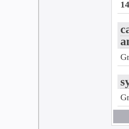
1
c
a
G
s
G