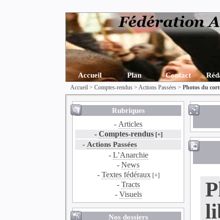
Accueil
Plan
Contact
Réd
Accueil
>
Comptes-rendus
>
Actions Passées
>
Photos du cortè
Rubriques
-
Articles
-
Comptes-rendus
[+]
-
Actions Passées
-
L’Anarchie
-
News
-
Textes fédéraux
[+]
P
-
Tracts
-
Visuels
l
Nos dossiers