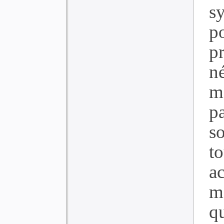
s
po
p
n
m
p
s
to
ac
m
q