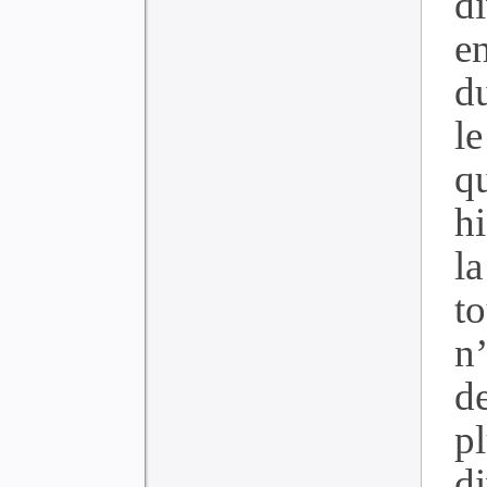
d
e
du
le
q
hi
la
t
n
d
p
d