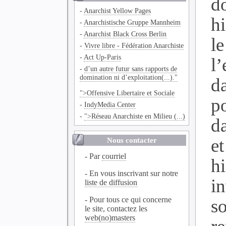
do
-
Anarchist Yellow Pages
h
-
Anarchistische Gruppe Mannheim
-
Anarchist Black Cross Berlin
l
-
Vivre libre - Fédération Anarchiste
-
Act Up-Paris
l’
-
d’un autre futur sans rapports de
domination ni d’exploitation(...)."
d
">Offensive Libertaire et Sociale
p
-
IndyMedia Center
-
">Réseau Anarchiste en Milieu (...)
d
et
Nous contacter
- Par
courriel
h
- En vous inscrivant sur notre
in
liste de diffusion
- Pour tous ce qui concerne
s
le site, contactez les
web(no)masters