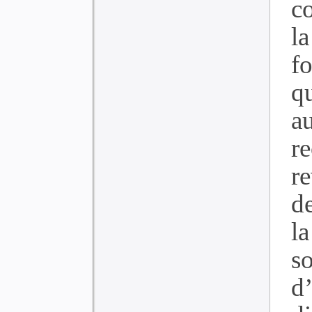
c
l
f
q
a
re
re
de
la
s
d’