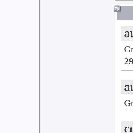
a
G
2
a
G
c