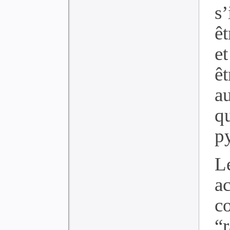
s
êt
e
ê
a
q
p
L
ac
c
“