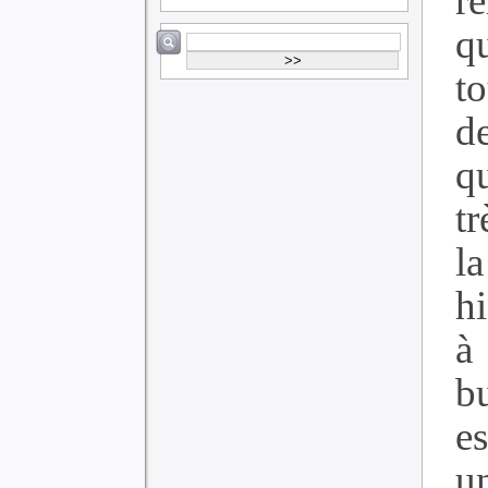
r
qu
to
d
q
t
l
hi
à
b
e
u