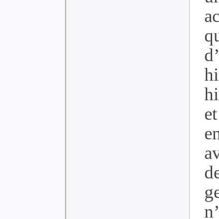
ac
q
d
hi
h
e
e
av
d
g
n