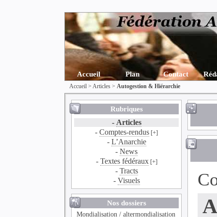
Accueil
Plan
Contact
Réd
Accueil
>
Articles
>
Autogestion & Hiérarchie
Rubriques
-
Articles
-
Comptes-rendus
[+]
-
L’Anarchie
-
News
-
Textes fédéraux
[+]
-
Tracts
Co
-
Visuels
A
Nos dossiers
Mondialisation / altermondialisation