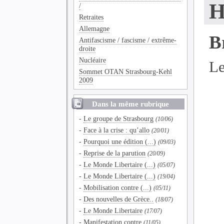
H
/
Retraites
Allemagne
B
Antifascisme / fascisme / extrême-
droite
Nucléaire
Le
Sommet OTAN Strasbourg-Kehl
2009
Dans la même rubrique
-
Le groupe de Strasbourg
(10/06)
-
Face à la crise : qu’allo
(20/01)
-
Pourquoi une édition (...)
(09/03)
-
Reprise de la parution
(20/09)
-
Le Monde Libertaire (...)
(05/07)
-
Le Monde Libertaire (...)
(19/04)
-
Mobilisation contre (...)
(05/11)
-
Des nouvelles de Grèce..
(18/07)
-
Le Monde Libertaire
(17/07)
-
Manifestation contre
(11/05)