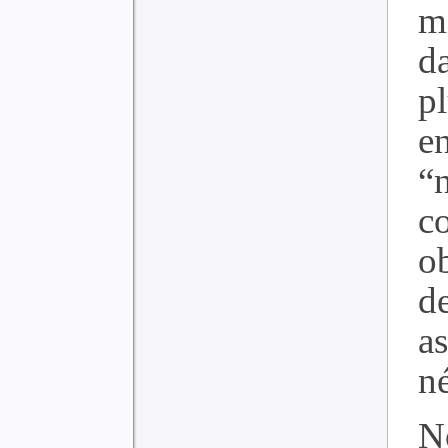
m
d
pl
e
“
c
ob
d
a
né
N