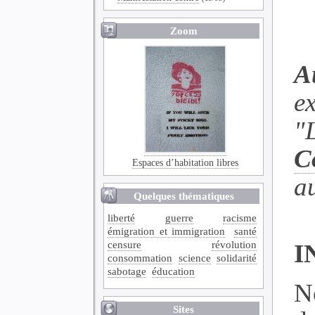
Zoom
A
ex
"
C
Espaces d’habitation libres
a
Quelques thématiques
liberté
guerre
racisme
émigration et immigration
santé
censure
révolution
I
consommation
science
solidarité
sabotage
éducation
N
Sites