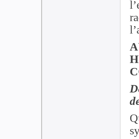
l’
r
l’
C
D
d
Q
s