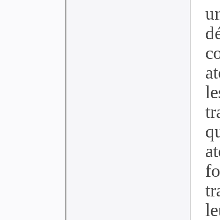
u
d
co
a
le
tr
q
at
f
t
l