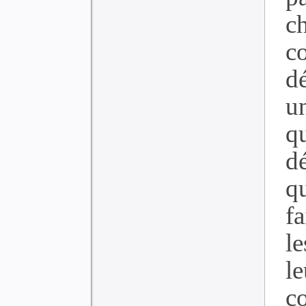
ch
c
dé
u
q
d
qu
f
le
le
c