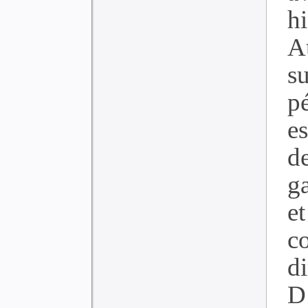
hi
A
s
pé
e
d
g
et
c
d
D