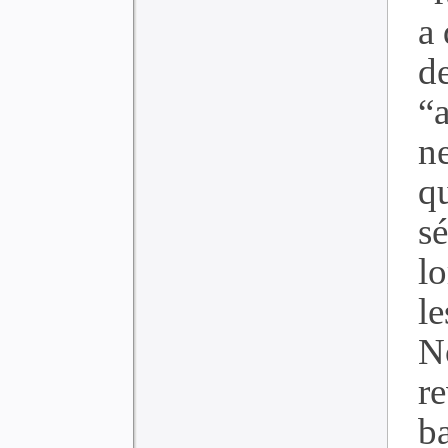
a 
d
“
ne
q
s
l
l
N
re
b