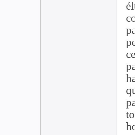
é
c
pa
p
c
pa
ha
qu
pa
t
ho