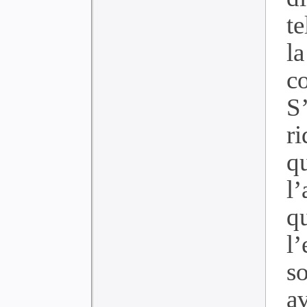
te
l
co
S
ri
q
l’
q
l
s
a