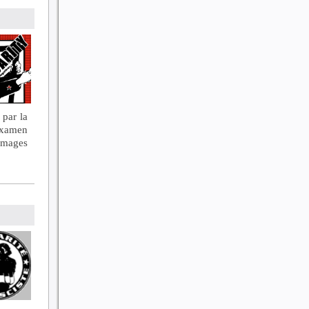
 par la
examen
mmages