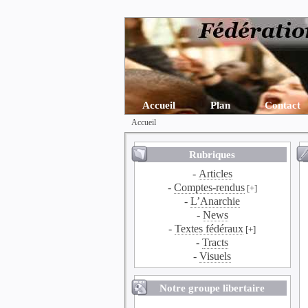
Accueil
Plan
Contact
Accueil
Rubriques
-
Articles
-
Comptes-rendus
[+]
-
L’Anarchie
-
News
-
Textes fédéraux
[+]
-
Tracts
-
Visuels
Notre groupe libertaire