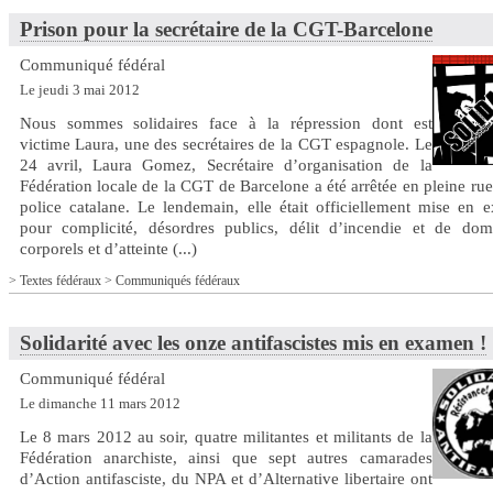
Prison pour la secrétaire de la CGT-Barcelone
Communiqué fédéral
Le jeudi 3 mai 2012
Nous sommes solidaires face à la répression dont est
victime Laura, une des secrétaires de la CGT espagnole. Le
24 avril, Laura Gomez, Secrétaire d’organisation de la
Fédération locale de la CGT de Barcelone a été arrêtée en pleine rue
police catalane. Le lendemain, elle était officiellement mise en 
pour complicité, désordres publics, délit d’incendie et de do
corporels et d’atteinte (...)
>
Textes fédéraux
>
Communiqués fédéraux
Solidarité avec les onze antifascistes mis en examen !
Communiqué fédéral
Le dimanche 11 mars 2012
Le 8 mars 2012 au soir, quatre militantes et militants de la
Fédération anarchiste, ainsi que sept autres camarades
d’Action antifasciste, du NPA et d’Alternative libertaire ont