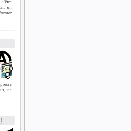
 s’être
tait un
nformer
presse
urt, ne
!