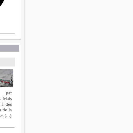
.. par
s… Mais
 à des
n de la
 (...)