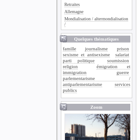
Retraites
Allemagne
Mondialisation / altermondialisation
/
Quelques thématiques
famille
journalisme
prison
sexisme et antisexisme
salariat
parti politique
soumission
religion
émigration et
immigration
guerre
parlementarisme /
antiparlementarisme
services
publics
Zoom