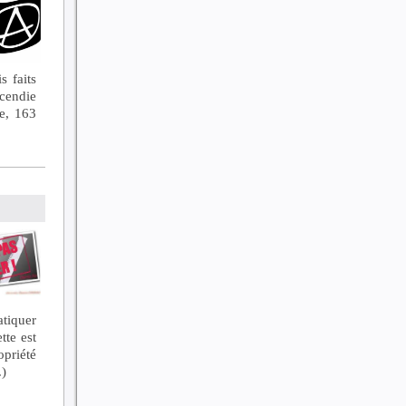
s faits
ncendie
e, 163
tiquer
tte est
opriété
.)