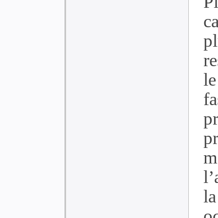
P
ca
p
r
le
f
pr
p
m
l
l
o