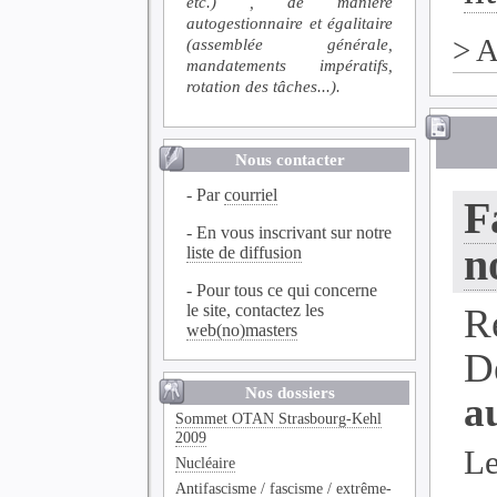
etc.) , de manière
autogestionnaire et égalitaire
>
A
(assemblée générale,
mandatements impératifs,
rotation des tâches...).
Nous contacter
- Par
courriel
F
- En vous inscrivant sur notre
n
liste de diffusion
- Pour tous ce qui concerne
le site, contactez les
R
web(no)masters
D
Nos dossiers
a
Sommet OTAN Strasbourg-Kehl
2009
Le
Nucléaire
Antifascisme / fascisme / extrême-