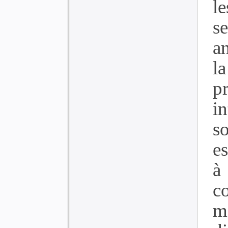
l
s
a
l
p
i
s
e
à
c
m