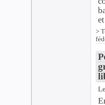
c
ba
et
>
T
féd
P
g
l
Le
E