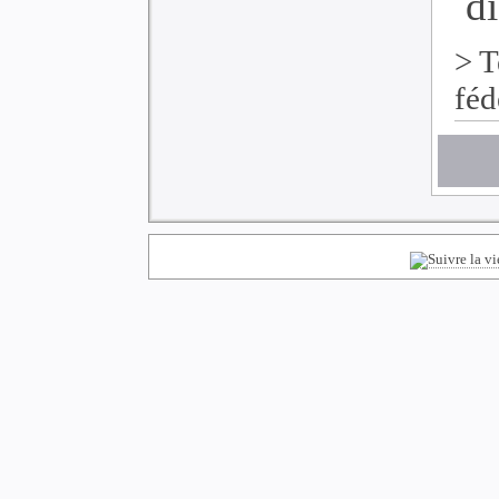
di
>
T
féd