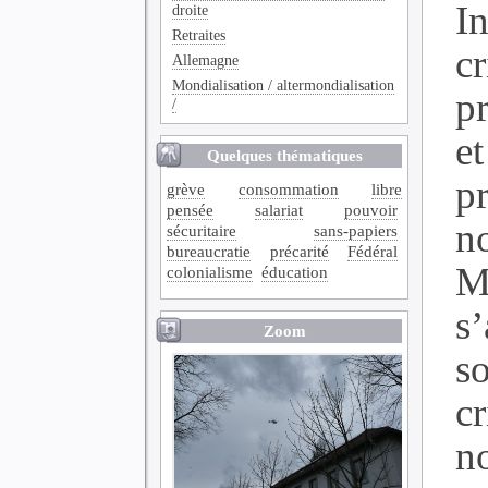
In
droite
Retraites
cr
Allemagne
Mondialisation / altermondialisation
p
/
et
Quelques thématiques
p
grève
consommation
libre
pensée
salariat
pouvoir
n
sécuritaire
sans-papiers
bureaucratie
précarité
Fédéral
M
colonialisme
éducation
s
Zoom
so
c
n