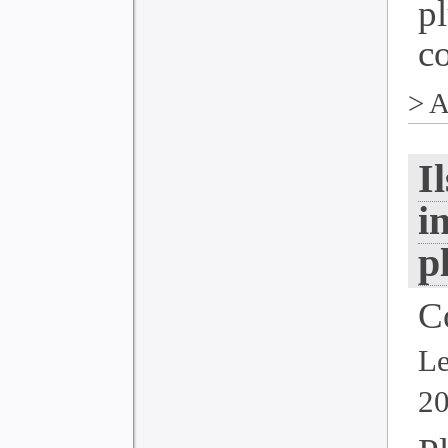
p
co
>
A
I
i
p
C
Le
2