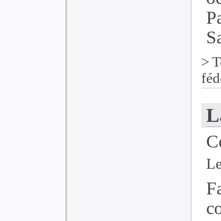
P
Sa
>
T
féd
L
C
Le
F
c