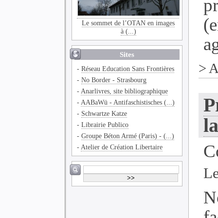
p
(
Le sommet de l’OTAN en images
à (...)
ag
Sites
>
A
-
Réseau Education Sans Frontières
-
No Border - Strasbourg
-
Anarlivres, site bibliographique
P
-
AABaWü - Antifaschistisches (...)
-
Schwartze Katze
l
-
Librairie Publico
-
Groupe Béton Armé (Paris) - (...)
C
-
Atelier de Création Libertaire
Le
N
f