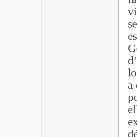
v
s
e
G
d
l
a 
p
el
e
d