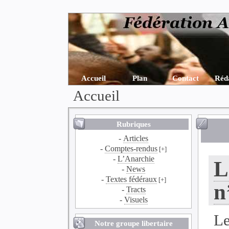
Accueil
Plan
Contact
Réd
Accueil
Rubriques
-
Articles
-
Comptes-rendus
[+]
-
L’Anarchie
L
-
News
-
Textes fédéraux
[+]
n
-
Tracts
-
Visuels
Le
Notre groupe libertaire