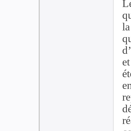
L
qu
l
q
d
e
ét
e
re
d
r