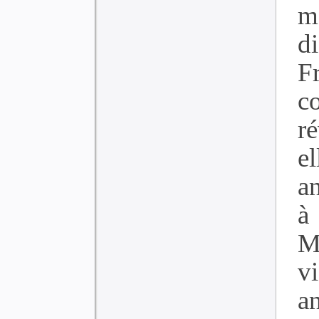
m
d
F
c
r
e
a
à
M
v
an