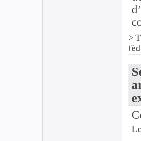
d
co
>
T
féd
S
a
e
C
Le