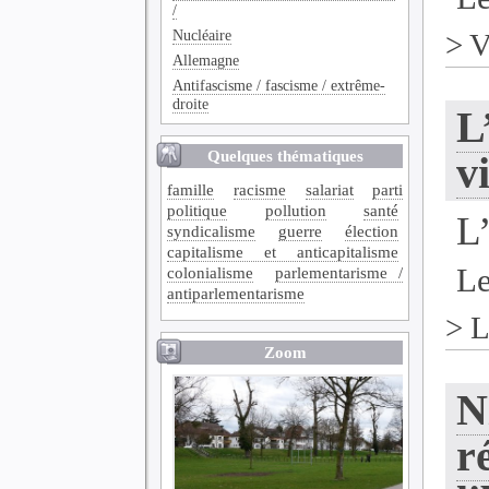
/
Nucléaire
>
V
Allemagne
Antifascisme / fascisme / extrême-
droite
L
Quelques thématiques
v
famille
racisme
salariat
parti
politique
pollution
santé
L
syndicalisme
guerre
élection
capitalisme et anticapitalisme
Le
colonialisme
parlementarisme /
antiparlementarisme
>
L
Zoom
N
r