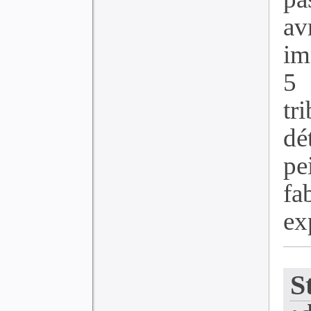
av
im
5
tr
dé
pe
f
exp
S