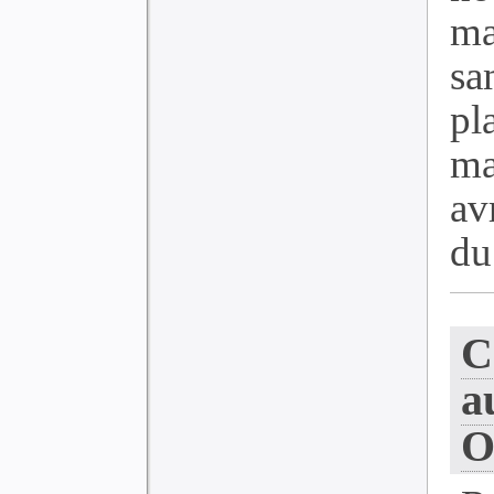
ma
sa
p
ma
av
du 
C
a
O