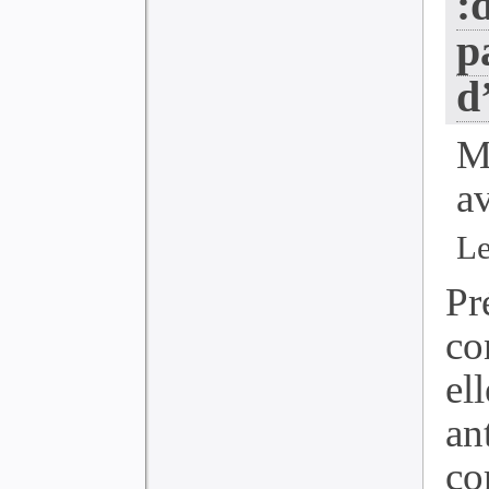
:
p
d
M
a
Le
Pr
co
el
an
co