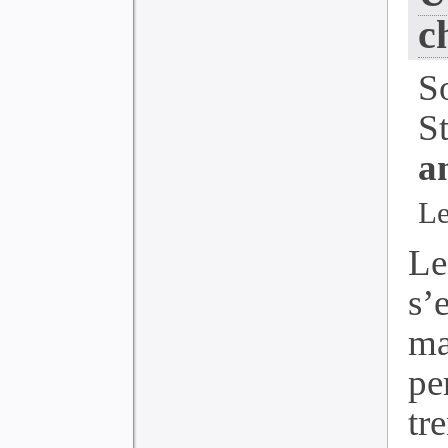
c
S
S
a
Le
Le
s
ma
pe
tr