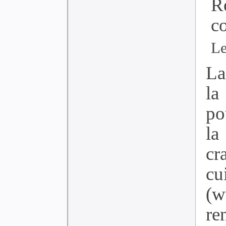
R
c
Le
La
la
po
la
cr
cu
(
re