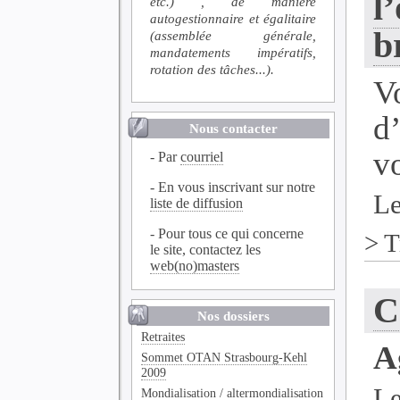
l
etc.) , de manière
autogestionnaire et égalitaire
b
(assemblée générale,
mandatements impératifs,
rotation des tâches...).
V
d
Nous contacter
vo
- Par
courriel
- En vous inscrivant sur notre
Le
liste de diffusion
- Pour tous ce qui concerne
>
T
le site, contactez les
web(no)masters
C
Nos dossiers
Retraites
Ag
Sommet OTAN Strasbourg-Kehl
2009
Le
Mondialisation / altermondialisation