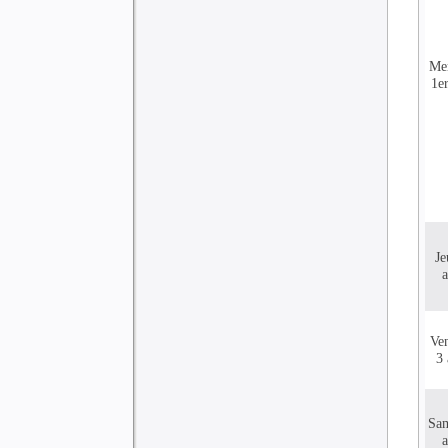
Me
1er
Je
a
Ve
3 
Sa
a