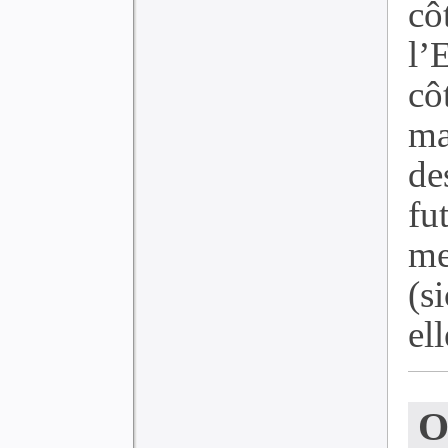
c
l’
cô
ma
de
f
me
(s
ell
O