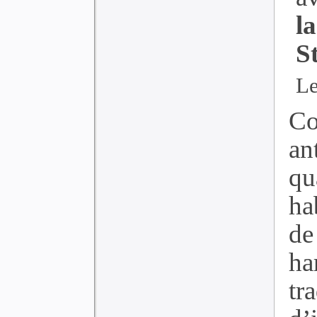
l
S
Le
Co
an
qu
ha
de
ha
tr