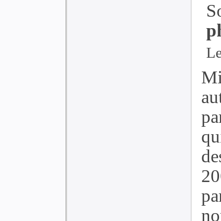
S
p
Le
Mi
au
pa
qu
de
20
pa
n