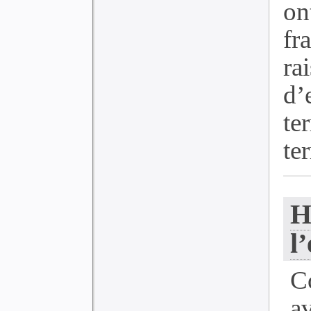
on
fr
ra
d’
te
ter
H
l
C
a