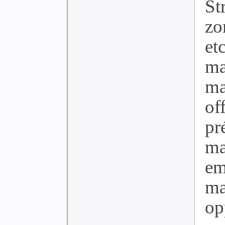
St
zo
et
ma
m
of
p
ma
e
ma
op