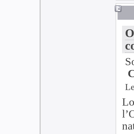
O
c
S
C
Le
Lo
l’
na