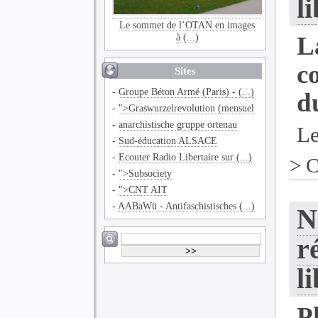
l
Le sommet de l’OTAN en images
à (...)
L
c
Sites
-
Groupe Béton Armé (Paris) - (...)
d
-
">Graswurzelrevolution (mensuel
-
anarchistische gruppe ortenau
Le
-
Sud-éducation ALSACE
-
Ecouter Radio Libertaire sur (...)
>
C
-
">Subsociety
-
">CNT AIT
-
AABaWü - Antifaschistisches (...)
N
r
l
P