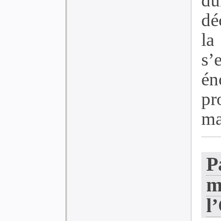
du
dé
la
s’
én
pr
ma
P
m
l