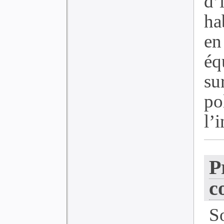
d’
ha
en
é
su
po
l’i
P
c
S