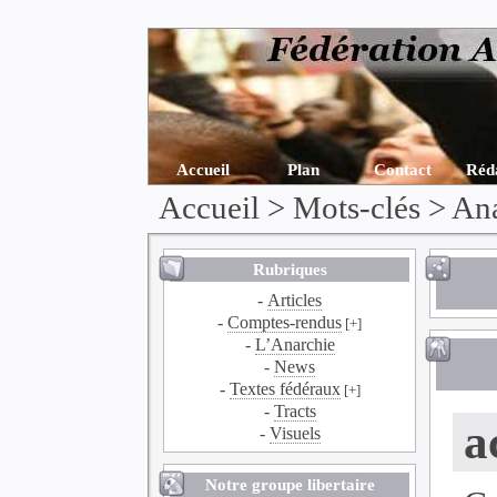
Accueil
Plan
Contact
Réd
Accueil
> Mots-clés > An
Rubriques
-
Articles
-
Comptes-rendus
[+]
-
L’Anarchie
-
News
-
Textes fédéraux
[+]
-
Tracts
a
-
Visuels
Notre groupe libertaire