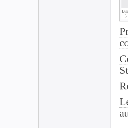
Dim
5 
P
c
C
S
R
L
a