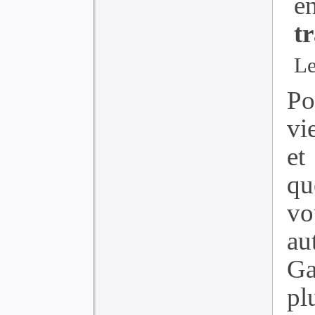
e
t
Le
Po
vi
et
qu
vo
au
Ga
pl