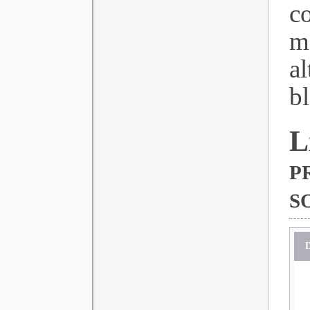
c
m
a
bl
p
s
D