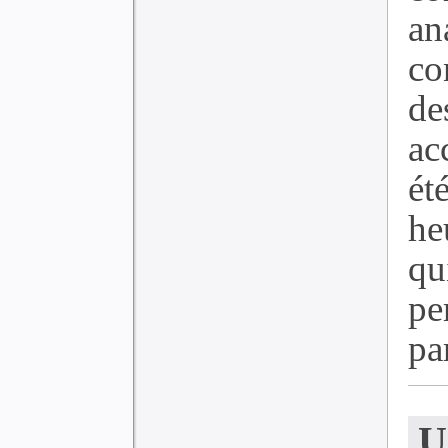
an
co
de
ac
ét
he
q
p
par
U