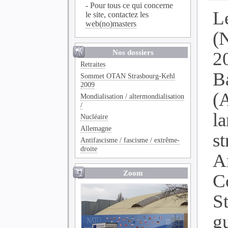
- Pour tous ce qui concerne
L
le site, contactez les
web(no)masters
(
Nos dossiers
2
Retraites
B
Sommet OTAN Strasbourg-Kehl
2009
(
Mondialisation / altermondialisation
/
l
Nucléaire
Allemagne
s
Antifascisme / fascisme / extrême-
droite
A
Zoom
C
St
g