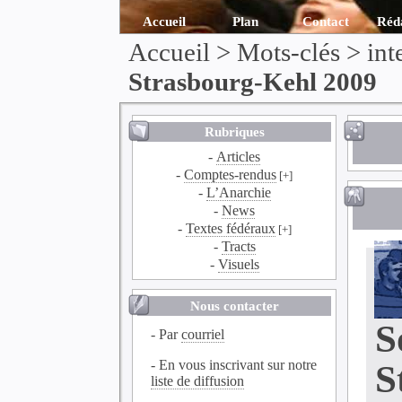
Accueil
Plan
Contact
Réd
Accueil
> Mots-clés > int
Strasbourg-Kehl 2009
Rubriques
-
Articles
-
Comptes-rendus
[+]
-
L’Anarchie
-
News
-
Textes fédéraux
[+]
-
Tracts
-
Visuels
Nous contacter
S
- Par
courriel
- En vous inscrivant sur notre
S
liste de diffusion