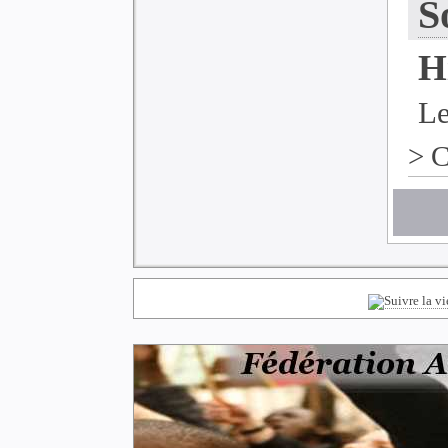
S
H
Le
>
C