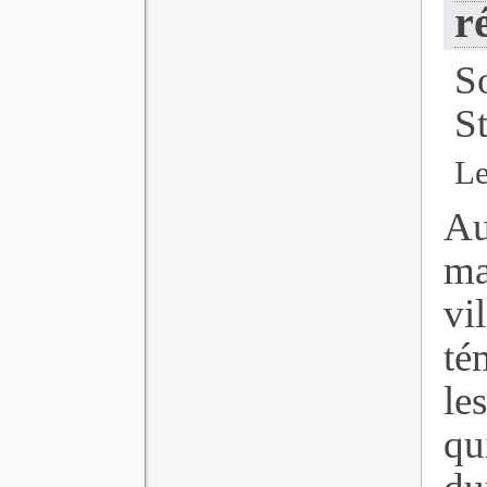
r
S
S
Le
Au
ma
vi
té
le
qu