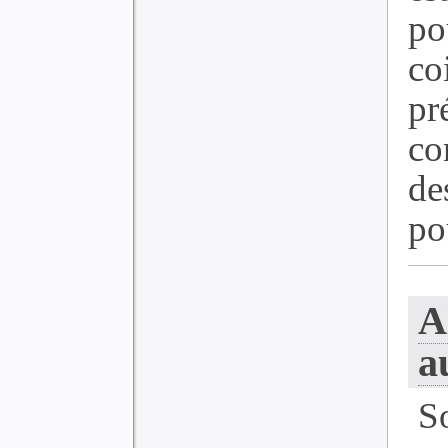
po
c
pr
co
de
pou
A
a
S