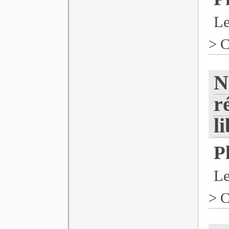
Le
>
C
N
r
l
P
Le
>
C