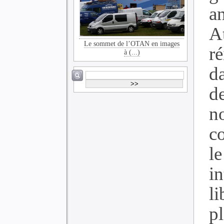
a
A
Le sommet de l’OTAN en images
ré
à (...)
d
d
no
c
le
in
l
p