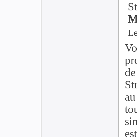
S
M
Le
Vo
pr
de
St
au
to
si
es