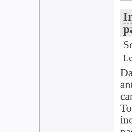
I
p
S
Le
Da
a
ca
To
in
pa