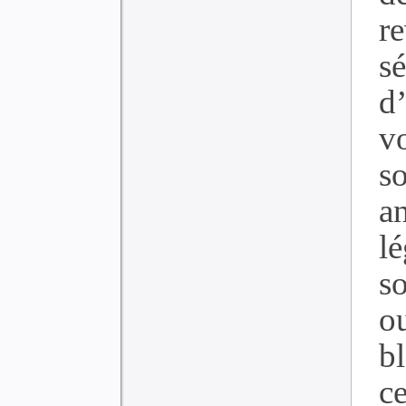
r
s
d
v
s
an
l
so
o
b
c