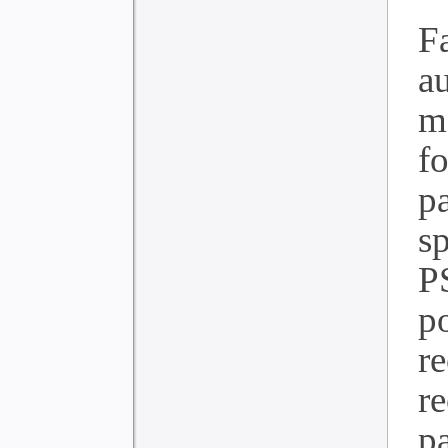
Fa
a
m
f
p
s
PS
p
r
r
p