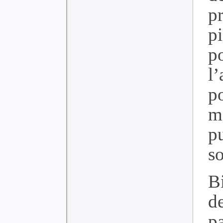
p
p
p
l
p
m
p
so
B
d
p