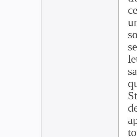
c
un
s
s
le
s
q
S
d
a
t