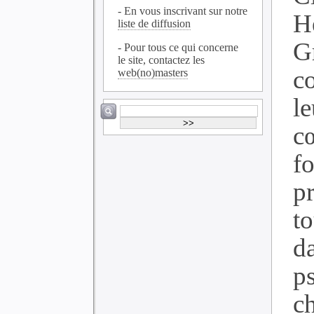
- En vous inscrivant sur notre
H
liste de diffusion
G
- Pour tous ce qui concerne
le site, contactez les
c
web(no)masters
l
cœ
f
p
t
d
p
c