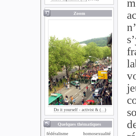
m
a
Zoom
n’
s
f
l
v
j
c
s
Do it yourself - activist & (...)
d
Quelques thématiques
fédéralisme
homosexualité