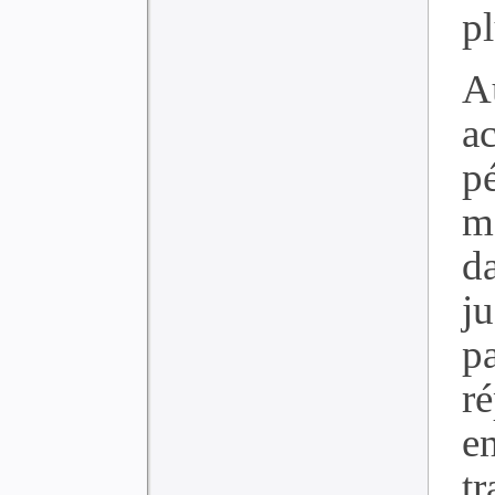
p
A
a
p
m
da
j
p
r
e
t