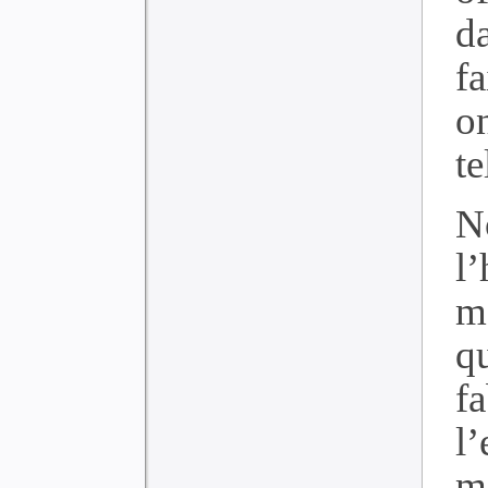
da
fa
o
te
N
l
m
q
f
l
m