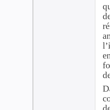
q
d
r
a
l
e
fo
de
D
c
d