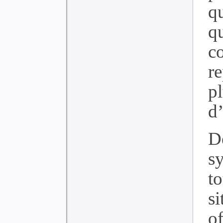
q
q
c
r
p
d
D
s
to
s
of