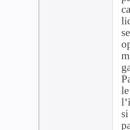
c
li
se
op
m
g
P
l
l’
s
pa