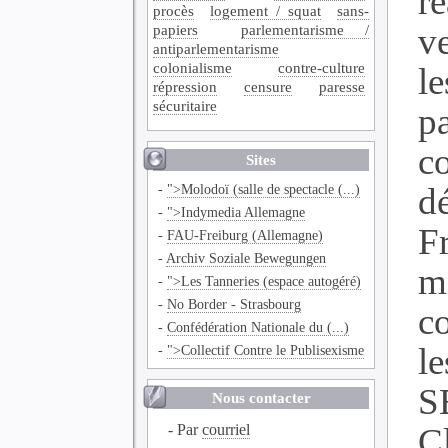
ré
procès
logement / squat
sans-
papiers
parlementarisme /
ve
antiparlementarisme
colonialisme
contre-culture
l
répression
censure
paresse
sécuritaire
p
c
Sites
-
">Molodoï (salle de spectacle (...)
d
-
">Indymedia Allemagne
F
-
FAU-Freiburg (Allemagne)
-
Archiv Soziale Bewegungen
mi
-
">Les Tanneries (espace autogéré)
-
No Border - Strasbourg
c
-
Confédération Nationale du (...)
l
-
">Collectif Contre le Publisexisme
S
Nous contacter
- Par
courriel
C