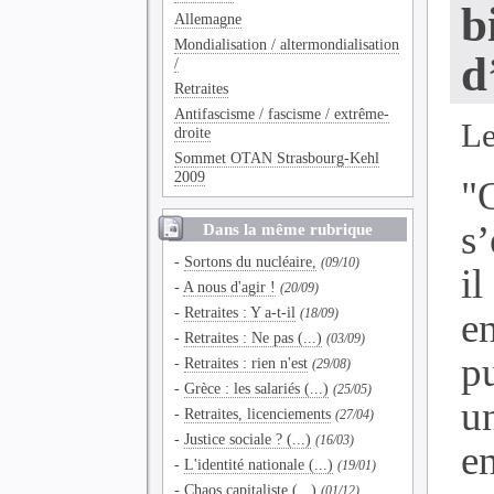
b
Allemagne
Mondialisation / altermondialisation
d
/
Retraites
Antifascisme / fascisme / extrême-
Le
droite
Sommet OTAN Strasbourg-Kehl
2009
"O
s
Dans la même rubrique
-
Sortons du nucléaire,
(09/10)
il
-
A nous d'agir !
(20/09)
-
Retraites : Y a-t-il
e
(18/09)
-
Retraites : Ne pas (...)
(03/09)
p
-
Retraites : rien n'est
(29/08)
-
Grèce : les salariés (...)
(25/05)
u
-
Retraites, licenciements
(27/04)
-
Justice sociale ? (...)
(16/03)
e
-
L'identité nationale (...)
(19/01)
-
Chaos capitaliste (...)
(01/12)