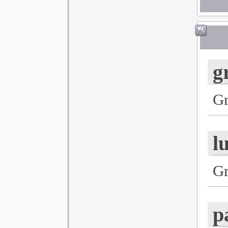
g
G
l
G
p