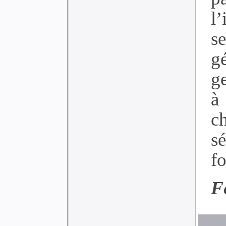
l’
s
g
ge
à
c
s
fo
F