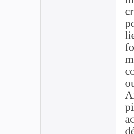
cr
p
l
fo
m
c
o
A
p
a
d