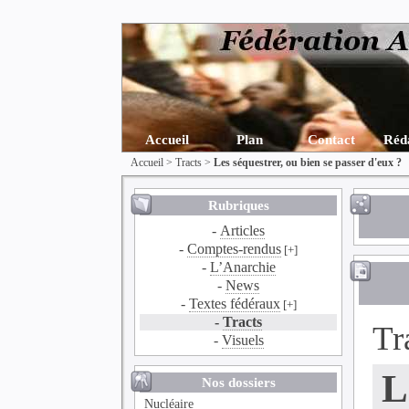
Accueil
Plan
Contact
Réd
Accueil
>
Tracts
>
Les séquestrer, ou bien se passer d'eux ?
Rubriques
-
Articles
-
Comptes-rendus
[+]
-
L’Anarchie
-
News
-
Textes fédéraux
[+]
-
Tracts
Tr
-
Visuels
L
Nos dossiers
Nucléaire