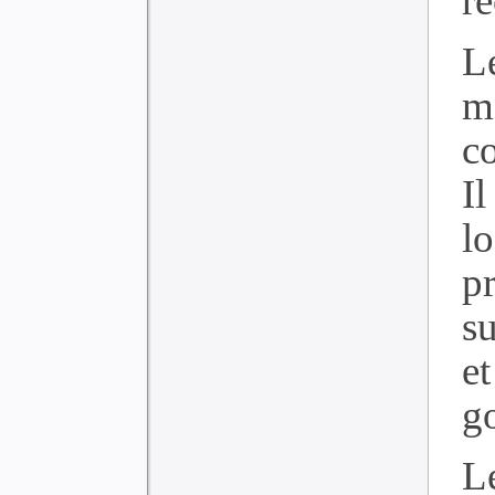
r
L
m
c
Il
l
p
s
e
g
L