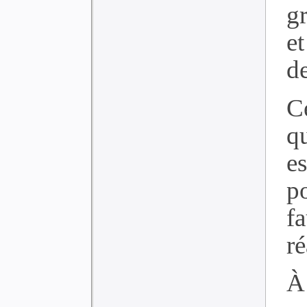
g
et
d
C
q
es
po
f
ré
À