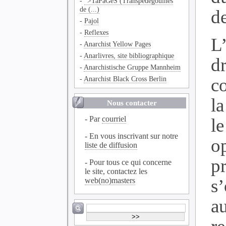
-
">TaPaGeS (Transpédégouines
de (...)
de
-
Pajol
-
Reflexes
L
-
Anarchist Yellow Pages
-
Anarlivres, site bibliographique
dr
-
Anarchistische Gruppe Mannheim
c
-
Anarchist Black Cross Berlin
la
Nous contacter
- Par
courriel
l
- En vous inscrivant sur notre
o
liste de diffusion
pr
- Pour tous ce qui concerne
le site, contactez les
s
web(no)masters
a