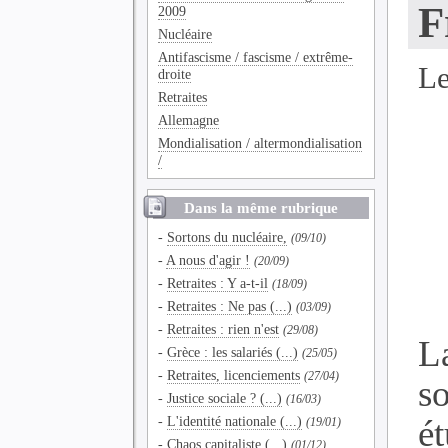
F
2009
Nucléaire
Antifascisme / fascisme / extrême-
Le
droite
Retraites
Allemagne
Mondialisation / altermondialisation
/
Dans la même rubrique
-
Sortons du nucléaire,
(09/10)
-
A nous d'agir !
(20/09)
-
Retraites : Y a-t-il
(18/09)
-
Retraites : Ne pas (...)
(03/09)
-
Retraites : rien n'est
(29/08)
L
-
Grèce : les salariés (...)
(25/05)
-
Retraites, licenciements
(27/04)
s
-
Justice sociale ? (...)
(16/03)
-
L'identité nationale (...)
é
(19/01)
-
Chaos capitaliste (...)
(01/12)