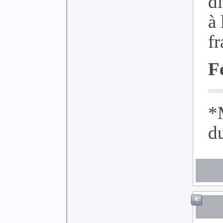
d
à
fr
F
*
d