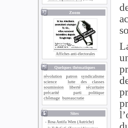
d
Zoom
a
s
L
Affiches anti-électorales
u
p
Quelques thématiques
révolution
patron
syndicalisme
de
science
lutte des classes
soumission
liberté
sécuritaire
p
précarité
parti politique
chômage
bureaucratie
pr
l’
Sites
-
Rosa Antifa Wien (Autriche)
d