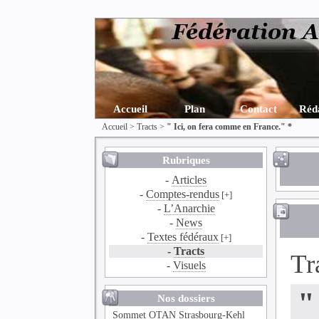
Accueil
Plan
Contact
Réd
Accueil
>
Tracts
>
" Ici, on fera comme en France." *
Rubriques
-
Articles
-
Comptes-rendus
[+]
-
L’Anarchie
-
News
-
Textes fédéraux
[+]
-
Tracts
Tr
-
Visuels
"
Nos dossiers
Sommet OTAN Strasbourg-Kehl