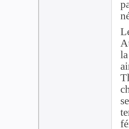
p
n
Le
A
la
a
T
c
se
t
fé