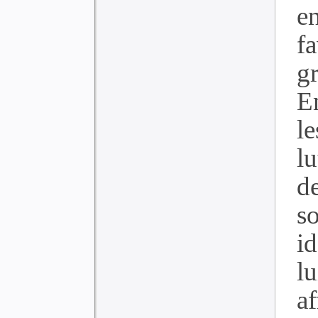
e
f
gr
E
le
lu
de
so
id
l
af