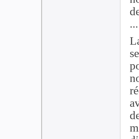
d
...
La
s
p
no
r
av
d
m