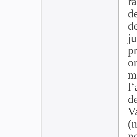
r
d
d
ju
p
o
m
l
d
V
(m
n