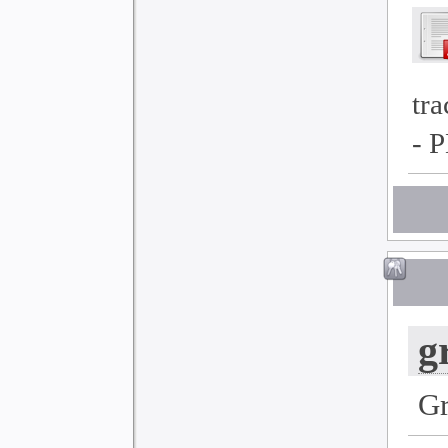
tr
- 
g
G