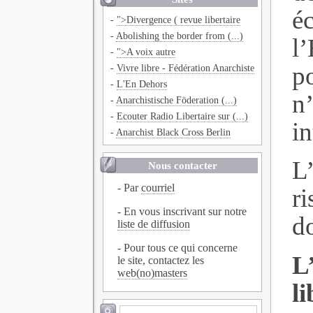
é
-
">Divergence ( revue libertaire
-
Abolishing the border from (...)
l
-
">A voix autre
po
-
Vivre libre - Fédération Anarchiste
-
L'En Dehors
n
-
Anarchistische Föderation (...)
-
Ecouter Radio Libertaire sur (...)
in
-
Anarchist Black Cross Berlin
L
Nous contacter
- Par
courriel
r
- En vous inscrivant sur notre
d
liste de diffusion
- Pour tous ce qui concerne
L
le site, contactez les
web(no)masters
li