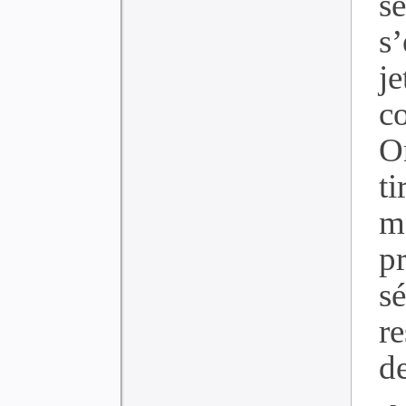
se
s
j
co
O
t
m
p
sé
r
de