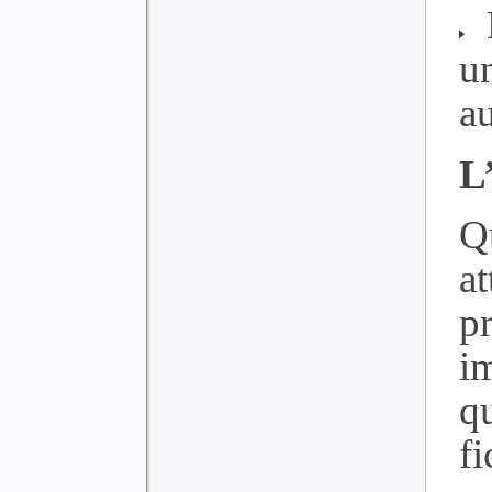
N
u
a
L
Q
a
pr
i
q
f