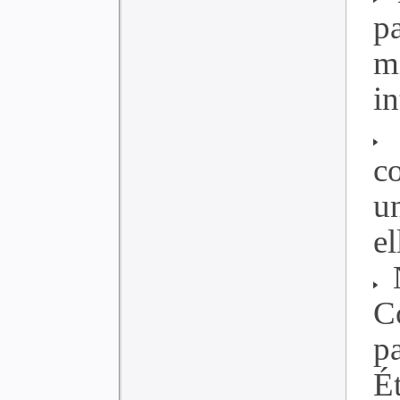
p
m
in
c
u
el
N
C
p
Ét