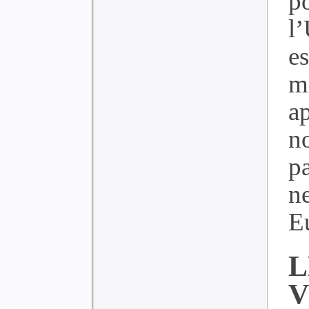
p
l
e
m
a
n
p
n
E
L