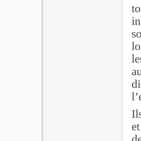
t
i
s
lo
le
a
d
l’
Il
e
de