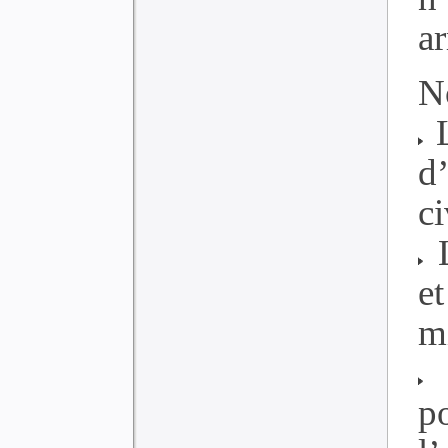
ar
N
L
d
ci
L
e
mi
L
po