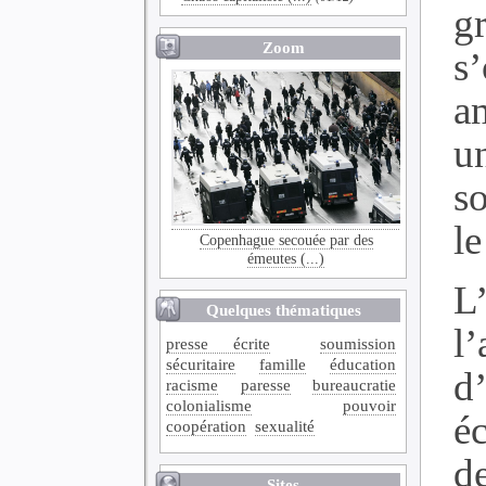
g
Zoom
s
a
u
s
le
Copenhague secouée par des
émeutes (...)
L
Quelques thématiques
l
presse écrite
soumission
sécuritaire
famille
éducation
d
racisme
paresse
bureaucratie
colonialisme
pouvoir
é
coopération
sexualité
d
Sites