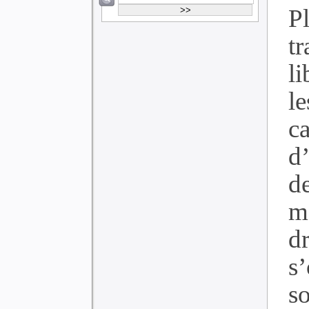
P
tr
l
le
c
d
de
m
d
s
so