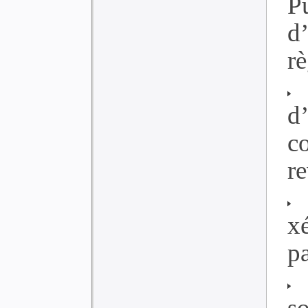
P
d
rè
L
d
c
r
x
pa
L
s