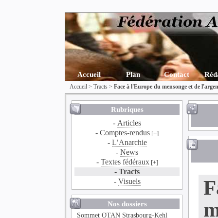
Accueil
Plan
Contact
Réd
Accueil
>
Tracts
>
Face à l'Europe du mensonge et de l'arge
Rubriques
-
Articles
-
Comptes-rendus
[+]
-
L’Anarchie
-
News
-
Textes fédéraux
[+]
-
Tracts
F
-
Visuels
m
Nos dossiers
Sommet OTAN Strasbourg-Kehl