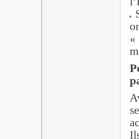
l’
S
o
« 
m
P
p
Av
s
ac
Il