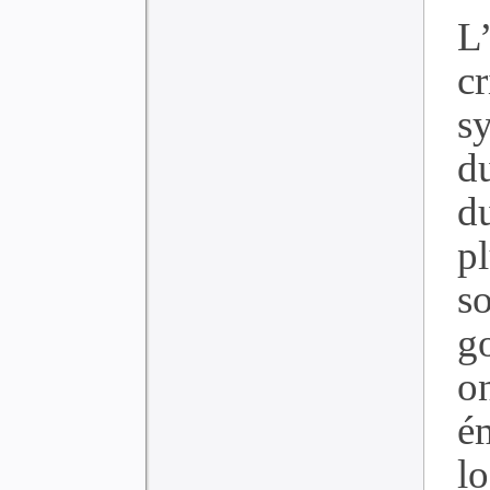
L
c
sy
du
du
p
s
g
o
ém
lo