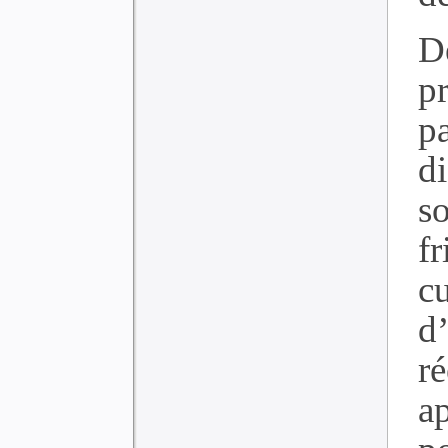
D
p
p
di
so
f
c
d
r
a