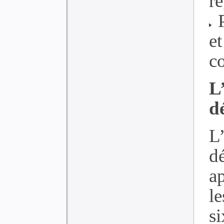
r
P
e
c
L
d
L
d
ap
le
s