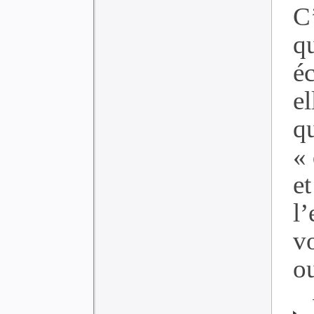
C
qu
é
e
q
« 
e
l’
v
ou
N