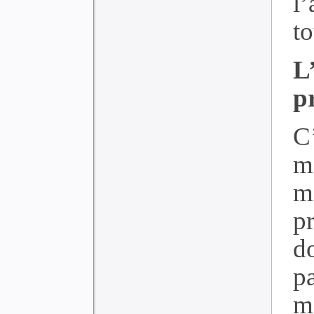
l’
to
L
p
C
m
m
pr
do
p
mi