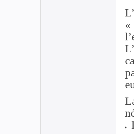
L
«
l
L
c
p
e
L
né
L