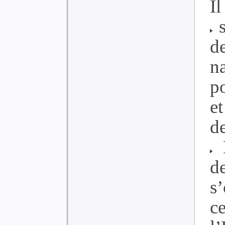
Il
s
d
n
po
e
d
P
d
s’
c