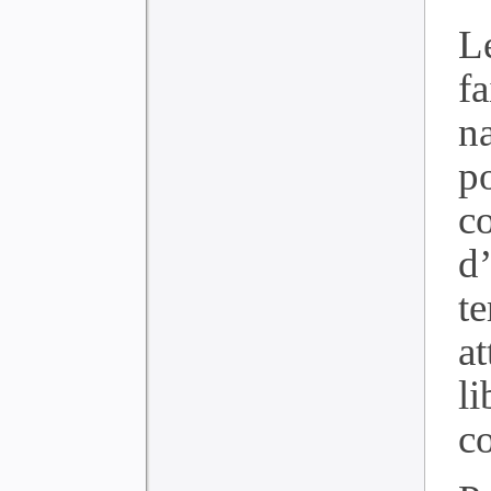
L
f
n
p
c
d
te
at
l
co