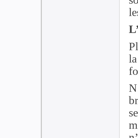
le
L
P
la
fo
N
b
s
m
n