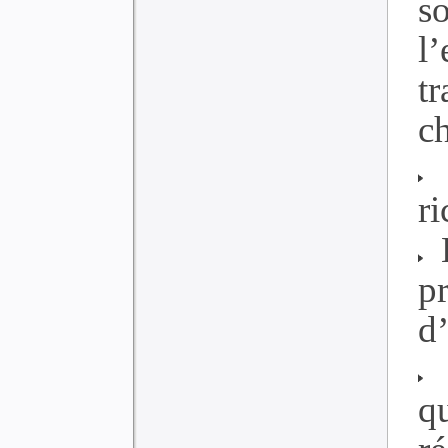
so
l’
tr
c
L
ri
L
p
d
L
q