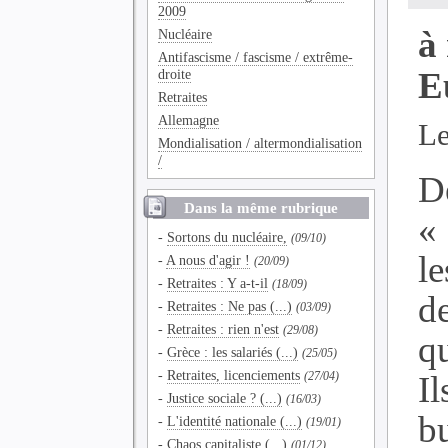
2009
à
Nucléaire
Antifascisme / fascisme / extrême-
E
droite
Retraites
Allemagne
Le
Mondialisation / altermondialisation
/
D
Dans la même rubrique
«
-
Sortons du nucléaire,
(09/10)
le
-
A nous d'agir !
(20/09)
-
Retraites : Y a-t-il
(18/09)
d
-
Retraites : Ne pas (...)
(03/09)
-
Retraites : rien n'est
(29/08)
qu
-
Grèce : les salariés (...)
(25/05)
-
Retraites, licenciements
I
(27/04)
-
Justice sociale ? (...)
(16/03)
bu
-
L'identité nationale (...)
(19/01)
-
Chaos capitaliste (...)
(01/12)