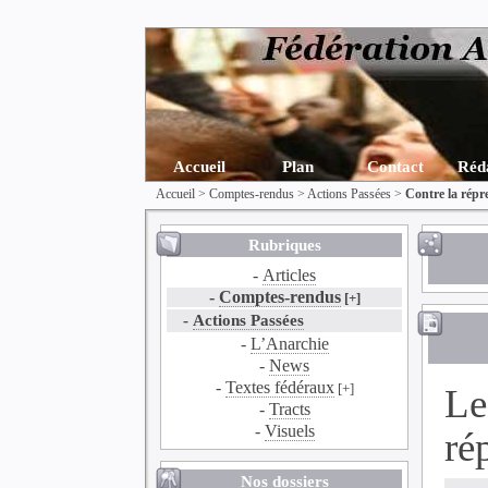
Accueil
Plan
Contact
Réd
Accueil
>
Comptes-rendus
>
Actions Passées
>
Contre la rép
Rubriques
-
Articles
-
Comptes-rendus
[+]
-
Actions Passées
-
L’Anarchie
-
News
-
Textes fédéraux
[+]
Le
-
Tracts
-
Visuels
ré
Nos dossiers