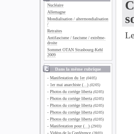
C
Nucléaire
Allemagne
s
Mondialisation / altermondialisation
/
Retraites
Le
Antifascisme / fascisme / extrême-
droite
Sommet OTAN Strasbourg-Kehl
2009
Dans la même rubrique
-
Manifestation du 1er
(04/05)
-
1er mai anarchiste (...)
(02/05)
-
Photos du cortège liberta
(02/05)
-
Photos du cortège liberta
(02/05)
-
Photos du cortège liberta
(02/05)
-
Photos du cortège liberta
(02/05)
-
Photos du cortège liberta
(02/05)
-
Manifestation pour (...)
(29/03)
-
Vidéos de la Conférence
(28/03)