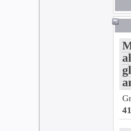
M
a
g
a
G
4