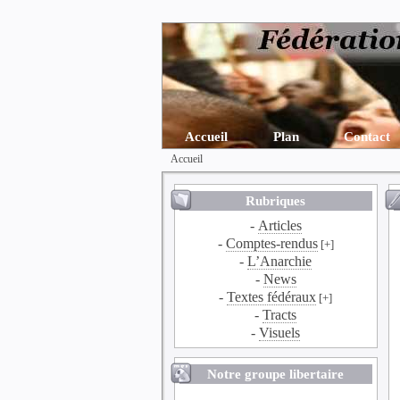
Accueil
Plan
Contact
Accueil
Rubriques
-
Articles
-
Comptes-rendus
[+]
-
L’Anarchie
-
News
-
Textes fédéraux
[+]
-
Tracts
-
Visuels
Notre groupe libertaire