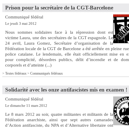
Prison pour la secrétaire de la CGT-Barcelone
Communiqué fédéral
Le jeudi 3 mai 2012
Nous sommes solidaires face à la répression dont est
victime Laura, une des secrétaires de la CGT espagnole. Le
24 avril, Laura Gomez, Secrétaire d’organisation de la
Fédération locale de la CGT de Barcelone a été arrêtée en pleine rue
police catalane. Le lendemain, elle était officiellement mise en 
pour complicité, désordres publics, délit d’incendie et de do
corporels et d’atteinte (...)
>
Textes fédéraux
>
Communiqués fédéraux
Solidarité avec les onze antifascistes mis en examen !
Communiqué fédéral
Le dimanche 11 mars 2012
Le 8 mars 2012 au soir, quatre militantes et militants de la
Fédération anarchiste, ainsi que sept autres camarades
d’Action antifasciste, du NPA et d’Alternative libertaire ont