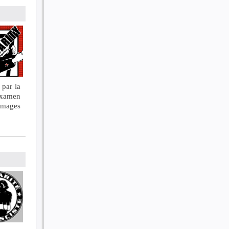
 par la
examen
mmages