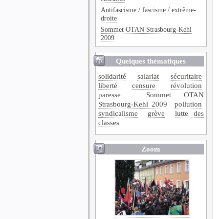
Antifascisme / fascisme / extrême-
droite
Sommet OTAN Strasbourg-Kehl
2009
Quelques thématiques
solidarité
salariat
sécuritaire
liberté
censure
révolution
paresse
Sommet OTAN
Strasbourg-Kehl 2009
pollution
syndicalisme
grève
lutte des
classes
Zoom