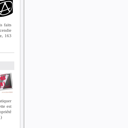
s faits
ncendie
e, 163
tiquer
tte est
opriété
.)