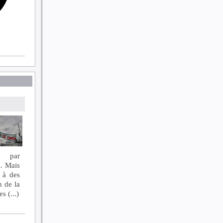
.. par
s… Mais
 à des
n de la
 (...)