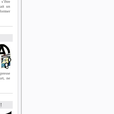
 s’être
tait un
nformer
presse
urt, ne
!