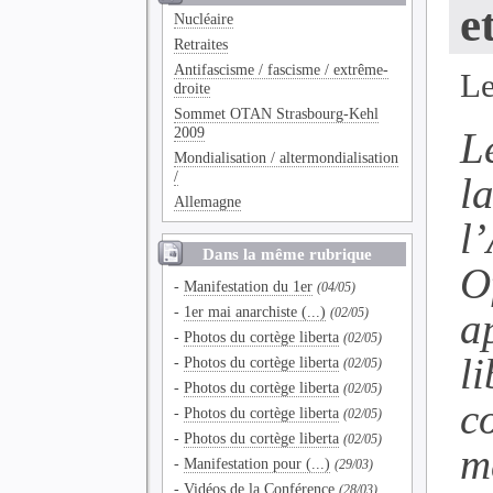
e
Nucléaire
Retraites
Antifascisme / fascisme / extrême-
Le
droite
Sommet OTAN Strasbourg-Kehl
2009
L
Mondialisation / altermondialisation
/
l
Allemagne
l
Dans la même rubrique
O
-
Manifestation du 1er
(04/05)
-
1er mai anarchiste (...)
a
(02/05)
-
Photos du cortège liberta
(02/05)
li
-
Photos du cortège liberta
(02/05)
-
Photos du cortège liberta
(02/05)
c
-
Photos du cortège liberta
(02/05)
-
Photos du cortège liberta
(02/05)
m
-
Manifestation pour (...)
(29/03)
-
Vidéos de la Conférence
(28/03)