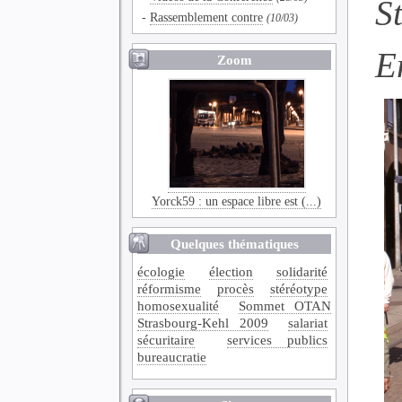
S
-
Rassemblement contre
(10/03)
E
Zoom
Yorck59 : un espace libre est (...)
Quelques thématiques
écologie
élection
solidarité
réformisme
procès
stéréotype
homosexualité
Sommet OTAN
Strasbourg-Kehl 2009
salariat
sécuritaire
services publics
bureaucratie