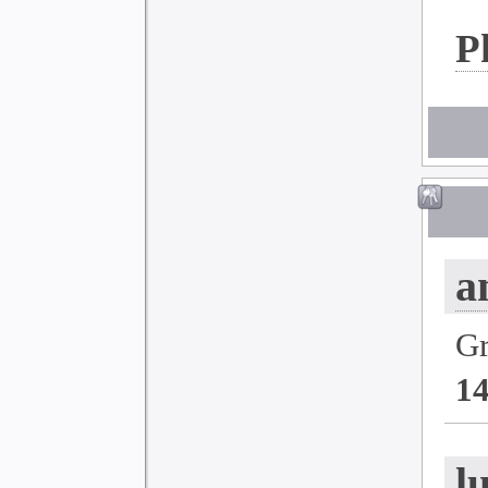
P
a
G
1
l