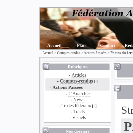
Accueil
Plan
Contact
Réd
Accueil
>
Comptes-rendus
>
Actions Passées
>
Photos du 1er 
Rubriques
-
Articles
-
Comptes-rendus
[+]
-
Actions Passées
-
L’Anarchie
-
News
-
Textes fédéraux
[+]
St
-
Tracts
-
Visuels
P
Nos dossiers