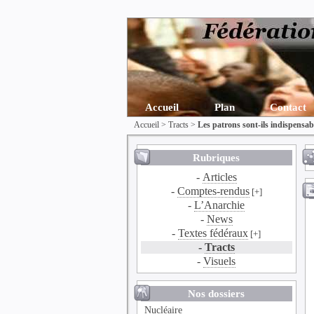
Accueil
Plan
Contact
Accueil
>
Tracts
>
Les patrons sont-ils indispensab
Rubriques
-
Articles
-
Comptes-rendus
[+]
-
L’Anarchie
-
News
-
Textes fédéraux
[+]
-
Tracts
-
Visuels
Nos dossiers
Nucléaire