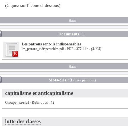
(Ciquez sur l’icône ci-dessous)
Haut
Documents : 1
Les patrons sont-ils indispensables
les_patrons_indispensables.pdf - PDF - 377.1 ko
- (31/05)
Haut
Mots-clés : 3
(triés par nom)
capitalisme et anticapitalisme
Groupe :
social
- Rubriques :
42
lutte des classes