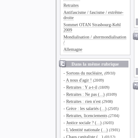
Retraites
Antifascisme / fascisme / extrême-
droite
Sommet OTAN Strasbourg-Kehl
2009
Mondialisation / altermondialisation
/
Allemagne
Dans la même rubrique
-
Sortons du nucléaire,
(09/10)
-
A nous d'agir !
(20/09)
-
Retraites : Y a-t-il
(18/09)
-
Retraites : Ne pas (...)
(03/09)
-
Retraites : rien n'est
(29/08)
-
Grèce : les salariés (...)
(25/05)
-
Retraites, licenciements
(27/04)
-
Justice sociale ? (...)
(16/03)
-
L'identité nationale (...)
(19/01)
-
Chaos capitaliste (...)
(01/12)