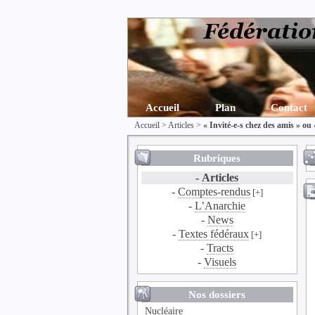
Accueil
Plan
Contact
Accueil
>
Articles
>
« Invité-e-s chez des amis » ou
Rubriques
-
Articles
-
Comptes-rendus
[+]
-
L’Anarchie
-
News
-
Textes fédéraux
[+]
-
Tracts
-
Visuels
Nos dossiers
Nucléaire