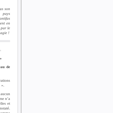
ous son
n pays
antifas
tent en
 par le
agie !
.
»
eau de
ations
 ».
é aucun
sme n’a
lles et
nstaté.
 comme