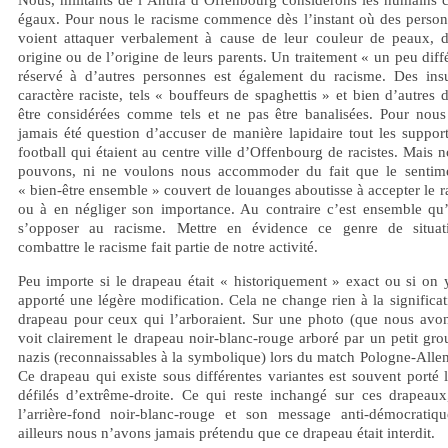
égaux. Pour nous le racisme commence dès l’instant où des person
voient attaquer verbalement à cause de leur couleur de peaux, d
origine ou de l’origine de leurs parents. Un traitement « un peu diff
réservé à d’autres personnes est également du racisme. Des insu
caractère raciste, tels « bouffeurs de spaghettis » et bien d’autres 
être considérées comme tels et ne pas être banalisées. Pour nous 
jamais été question d’accuser de manière lapidaire tout les suppor
football qui étaient au centre ville d’Offenbourg de racistes. Mais 
pouvons, ni ne voulons nous accommoder du fait que le sentim
« bien-être ensemble » couvert de louanges aboutisse à accepter le 
ou à en négliger son importance. Au contraire c’est ensemble qu’i
s’opposer au racisme. Mettre en évidence ce genre de situat
combattre le racisme fait partie de notre activité.
Peu importe si le drapeau était « historiquement » exact ou si on 
apporté une légère modification. Cela ne change rien à la significa
drapeau pour ceux qui l’arboraient. Sur une photo (que nous avon
voit clairement le drapeau noir-blanc-rouge arboré par un petit gr
nazis (reconnaissables à la symbolique) lors du match Pologne-All
Ce drapeau qui existe sous différentes variantes est souvent porté 
défilés d’extrême-droite. Ce qui reste inchangé sur ces drapeaux,
l’arrière-fond noir-blanc-rouge et son message anti-démocratiqu
ailleurs nous n’avons jamais prétendu que ce drapeau était interdit.