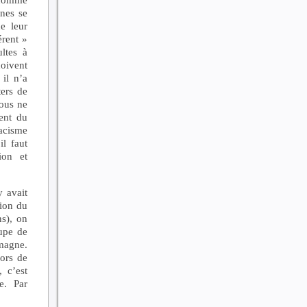
nes se
e leur
érent »
ltes à
doivent
il n’a
ters de
nous ne
ent du
racisme
l faut
ion et
y avait
tion du
s), on
oupe de
emagne.
lors de
 c’est
e. Par