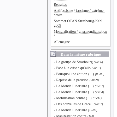
Retraites
Antifascisme / fascisme / extrême-
droite
Sommet OTAN Strasbourg-Kehl
2009
Mondialisation / altermondialisation
/
Allemagne
Dans la même rubrique
-
Le groupe de Strasbourg
(10/06)
-
Face à la crise : qu’allo
(20/01)
-
Pourquoi une édition (...)
(09/03)
-
Reprise de la parution
(20/09)
-
Le Monde Libertaire (...)
(05/07)
-
Le Monde Libertaire (...)
(19/04)
-
Mobilisation contre (...)
(05/11)
-
Des nouvelles de Grèce..
(18/07)
-
Le Monde Libertaire
(17/07)
-
Manifestation contre
(11/05)