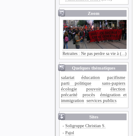
Zoom
Retraites : Ne pas perdre sa vie à (...)
Quelques thématiques
salariat
éducation
pacifisme
parti politique
sans-papiers
écologie
pouvoir
élection
précarité
procès
émigration et
immigration
services publics
Sites
-
Soligruppe Christian S.
-
Pajol