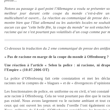
presse...
Notons au passage à quel point l’Allemagne a voulu se présenter s
meilleur jour durant cette coupe du monde c’est-à-dire u
multiculturel et ouvert... La réaction au communiqué de presse des 
montre bien que l’Etat allemand ou les autorités locales ne souhai
aucun cas que "cette belle fête, la coupe du monde" ne soit entachée
racisme qui ne s’est pourtant pas volatilisés d’un coup comme par m
Ci-dessous la traduction du 2 eme communiqué de presse des antifas
« Pas de racisme en marge de la coupe du monde à Offenbourg ? 
Une réaction à l’article « Selon la police : ni racisme, ni drap
l’Empire » (10.07.2006 OT)
La police d’Offenbourg fait cette constatation et met les déclar
racistes sur le comptes de « blagues » et de « divergences d’opinions
Les fonctionnaires de police, en uniforme ou en civil, n’ont constat
acte raciste à Offenbourg. Cela ne veut pourtant pas dire que le raci
pas existé. Nous avons largement vu le racisme ambiant et tout ce
ceux qui ont ouvert les yeux et tendu l’oreille l’ont également co
Nous, militants de l’Antifa d’Offenbourg considérons les humains