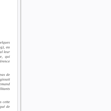
uelques
ng), au
al leur
e, qui
férence
 pas de
issait
lemand
itants
s cette
iqué de