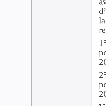
av
d’
l
re
1
p
2
2
p
2