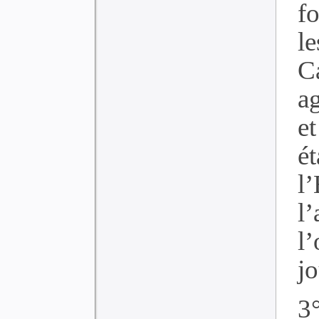
fo
le
Ca
ag
e
é
l’
l
l
j
3