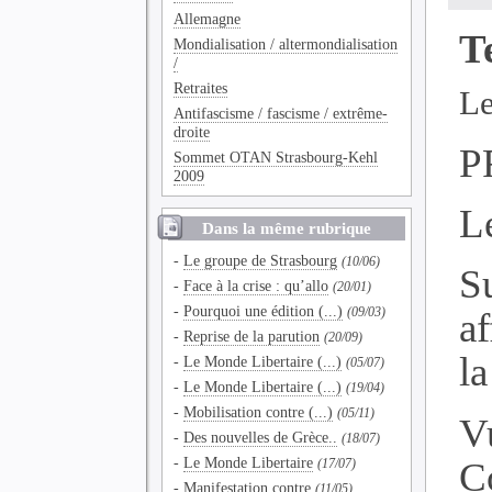
Allemagne
T
Mondialisation / altermondialisation
/
Retraites
Le
Antifascisme / fascisme / extrême-
droite
P
Sommet OTAN Strasbourg-Kehl
2009
L
Dans la même rubrique
-
Le groupe de Strasbourg
(10/06)
S
-
Face à la crise : qu’allo
(20/01)
-
Pourquoi une édition (...)
(09/03)
af
-
Reprise de la parution
(20/09)
la
-
Le Monde Libertaire (...)
(05/07)
-
Le Monde Libertaire (...)
(19/04)
-
Mobilisation contre (...)
(05/11)
V
-
Des nouvelles de Grèce..
(18/07)
-
Le Monde Libertaire
C
(17/07)
-
Manifestation contre
(11/05)