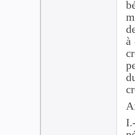
b
m
d
à
cr
p
d
cr
Ar
I
n