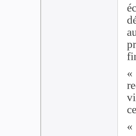
é
d
a
p
fi
«
r
v
ce
«