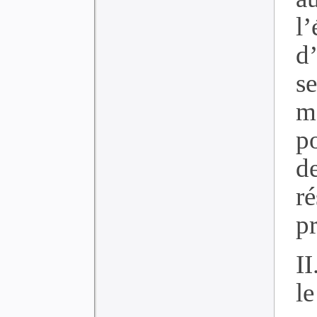
l
d
s
m
po
d
ré
pr
I
l