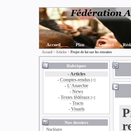
Accueil
Plan
Contact
Réd
Accueil
>
Articles
>
Projet de loi sur les retraites
Rubriques
-
Articles
-
Comptes-rendus
[+]
-
L’Anarchie
-
News
-
Textes fédéraux
[+]
-
Tracts
P
-
Visuels
r
Nos dossiers
Nucléaire