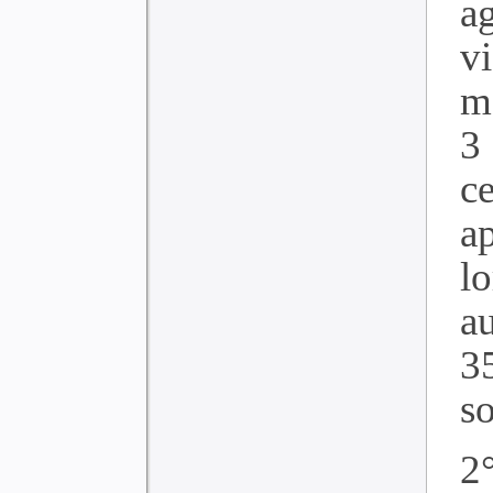
a
v
m
3 
c
a
lo
au
3
so
2