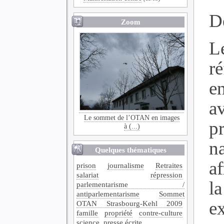
Dé
Zoom
Le
r
e
a
Le sommet de l’OTAN en images
p
à (...)
n
Quelques thématiques
af
prison
journalisme
Retraites
salariat
répression
la
parlementarisme /
antiparlementarisme
Sommet
e
OTAN Strasbourg-Kehl 2009
famille
propriété
contre-culture
science
presse écrite