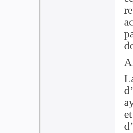
re
a
p
do
Ar
L
d
a
e
d