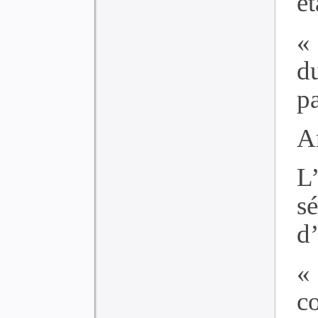
ét
«
d
pa
Ar
L’
s
d’
«
c