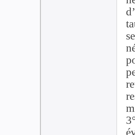
d
t
s
n
p
p
r
r
m
3
é