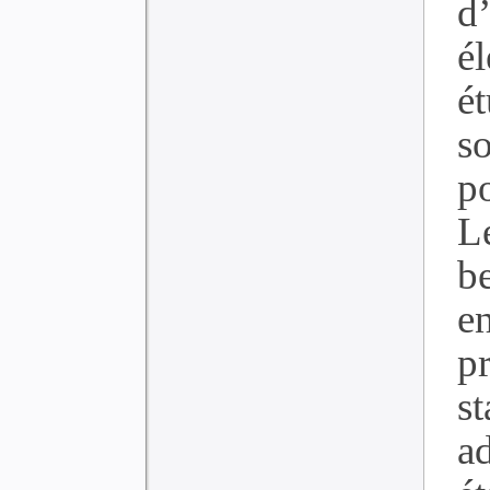
d
é
ét
s
po
L
b
e
p
s
a