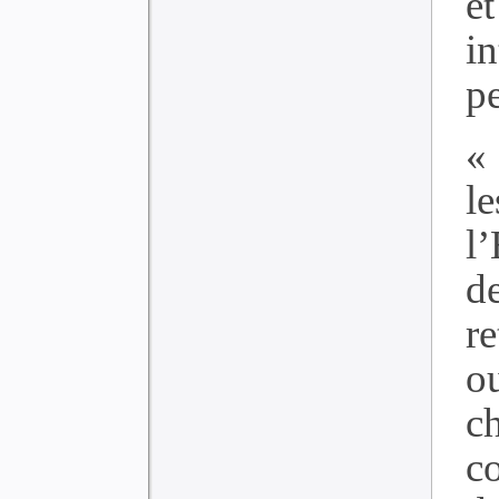
et
i
pe
« 
l
l’
d
r
o
c
c