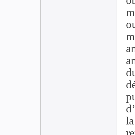
o
m
o
m
a
a
d
d
p
d’
l
re