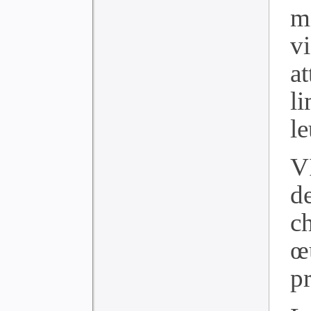
m
v
at
l
le
V
d
c
œ
pr