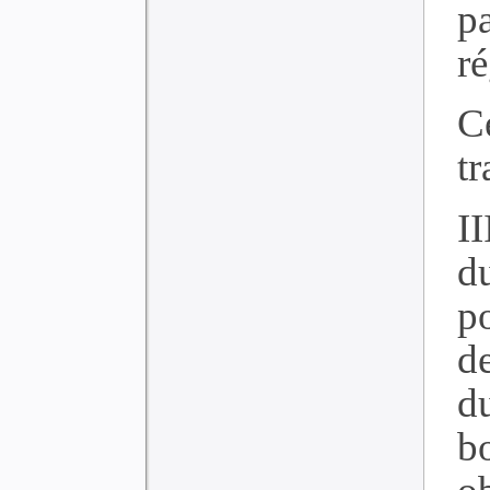
p
ré
C
t
I
d
p
d
d
b