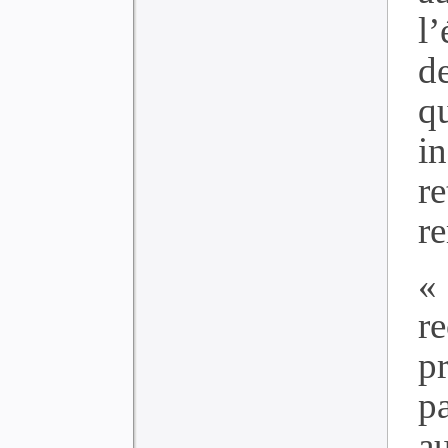
l
de
q
i
r
r
«
r
p
p
a