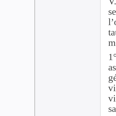
V
s
l
t
m
1
a
g
v
v
s