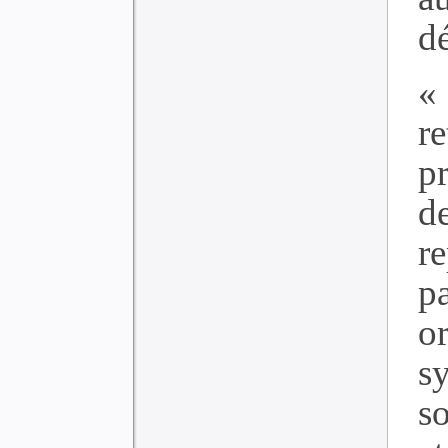
dé
«
r
p
d
r
p
o
s
so