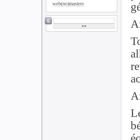
g
web(no)masters
Ar
T
a
r
ac
Ar
L
b
é