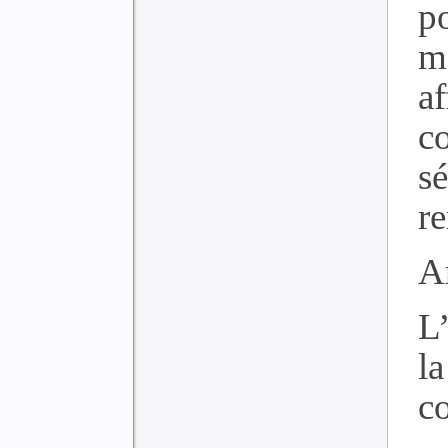
p
m
a
c
s
re
Ar
L
l
c