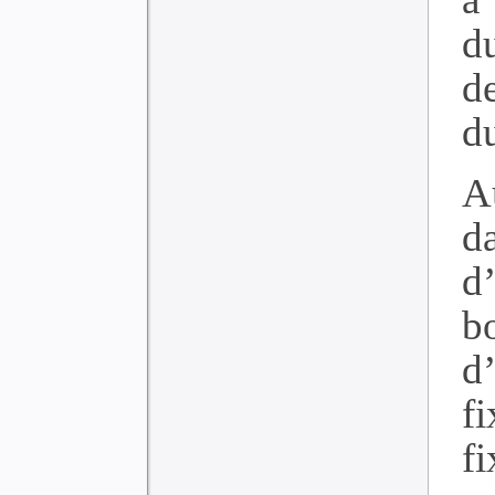
d
de
d
A
d
d
b
d’
fi
f