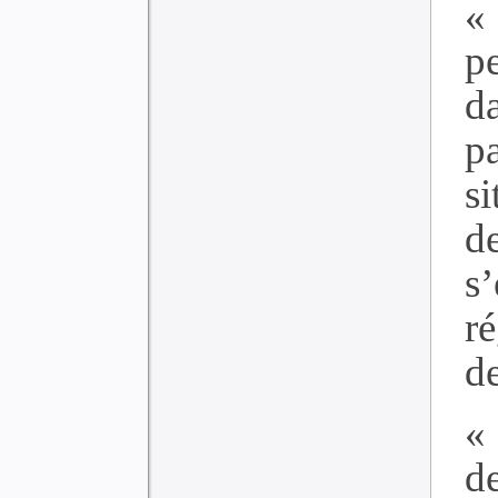
«
p
d
p
si
de
s
r
de
«
de