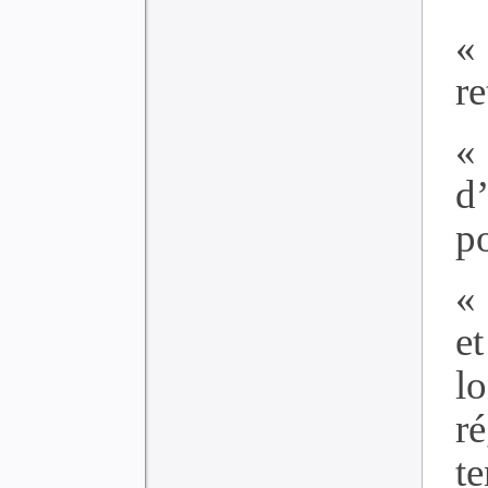
«
re
«
d
p
«
e
l
r
t