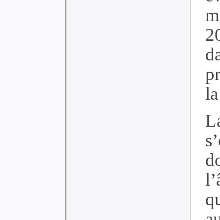
m
2
d
pr
la
L
s
d
l
q
a