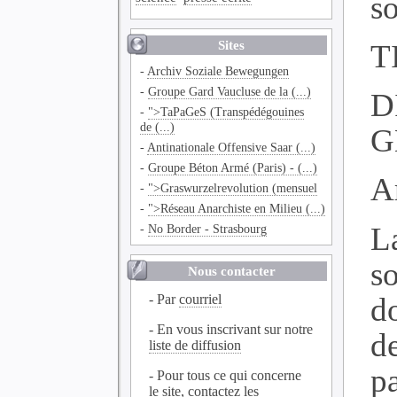
so
Sites
T
-
Archiv Soziale Bewegungen
-
Groupe Gard Vaucluse de la (...)
D
-
">TaPaGeS (Transpédégouines
de (...)
G
-
Antinationale Offensive Saar (...)
-
Groupe Béton Armé (Paris) - (...)
Ar
-
">Graswurzelrevolution (mensuel
-
">Réseau Anarchiste en Milieu (...)
L
-
No Border - Strasbourg
s
Nous contacter
do
- Par
courriel
- En vous inscrivant sur notre
d
liste de diffusion
p
- Pour tous ce qui concerne
le site, contactez les