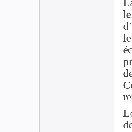
L
l
d
l
é
p
d
C
re
L
d