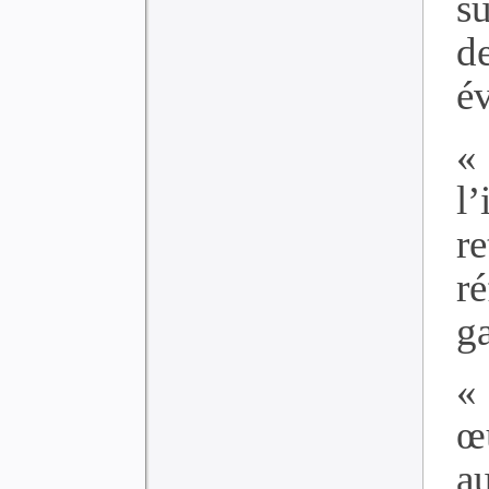
s
d
év
«
l
r
r
ga
«
œ
a