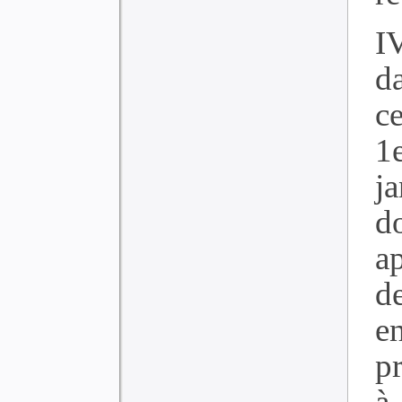
I
d
c
1e
j
d
a
d
e
pr
à