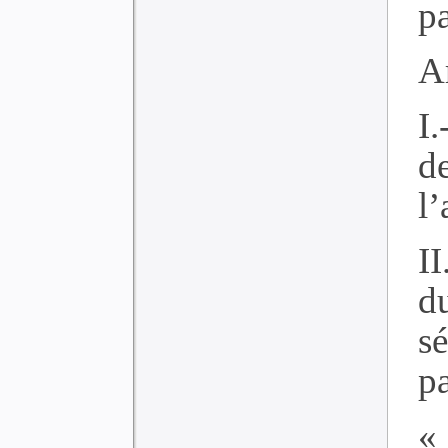
pa
Ar
I.
d
l’
II
d
s
pa
«