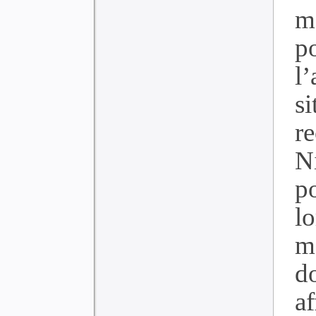
m
p
l’
s
r
N
p
lo
m
d
a