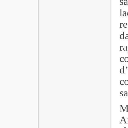
s
l
r
d
r
c
d
c
sa
M
A