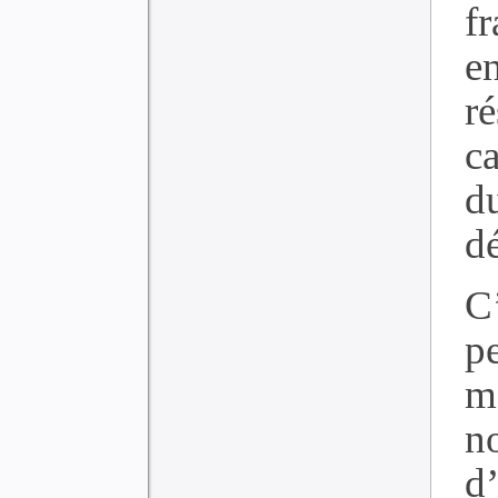
f
e
ré
c
d
d
C
p
m
n
d