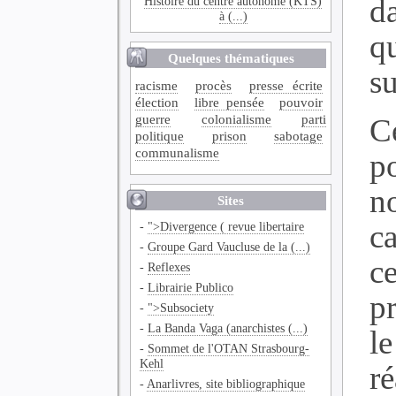
d
Histoire du centre autonome (KTS)
à (...)
q
Quelques thématiques
su
racisme
procès
presse écrite
élection
libre pensée
pouvoir
guerre
colonialisme
parti
C
politique
prison
sabotage
communalisme
p
n
Sites
c
-
">Divergence ( revue libertaire
-
Groupe Gard Vaucluse de la (...)
c
-
Reflexes
-
Librairie Publico
p
-
">Subsociety
-
La Banda Vaga (anarchistes (...)
l
-
Sommet de l'OTAN Strasbourg-
Kehl
r
-
Anarlivres, site bibliographique