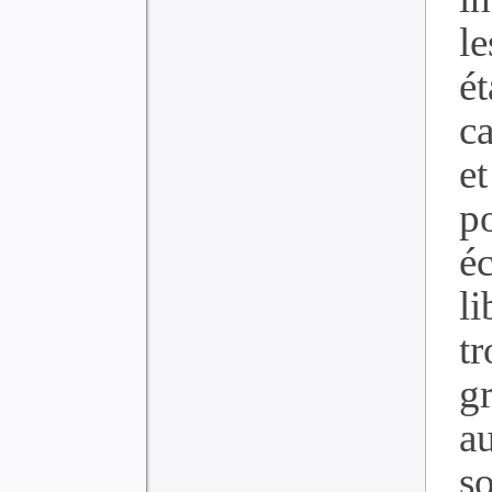
l
é
ca
e
p
é
l
t
gr
a
s