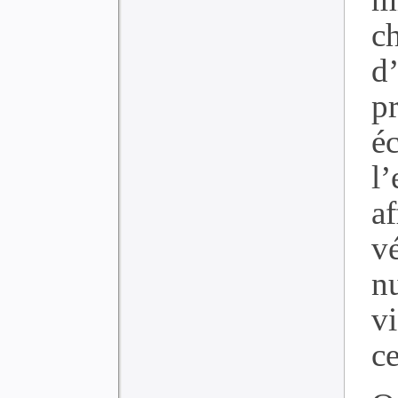
c
d
p
é
l
a
v
n
vi
ce