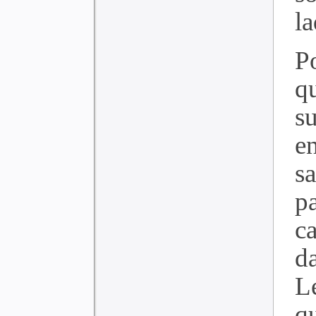
la
P
q
su
e
s
p
c
d
L
q