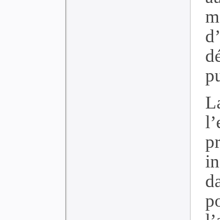
m
d
d
p
L
l
p
i
d
p