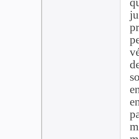
qu
j
p
p
v
d
so
e
e
p
m
m