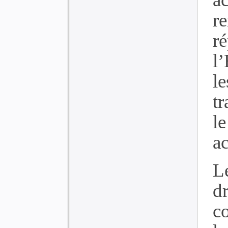
r
r
l’
l
tr
l
a
Le
dr
co