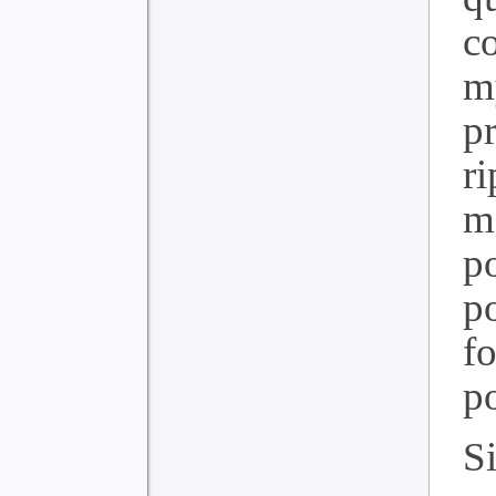
c
m
p
r
m
p
p
f
p
S