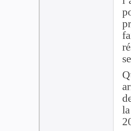
l
p
p
fa
r
se
Q
a
d
l
2