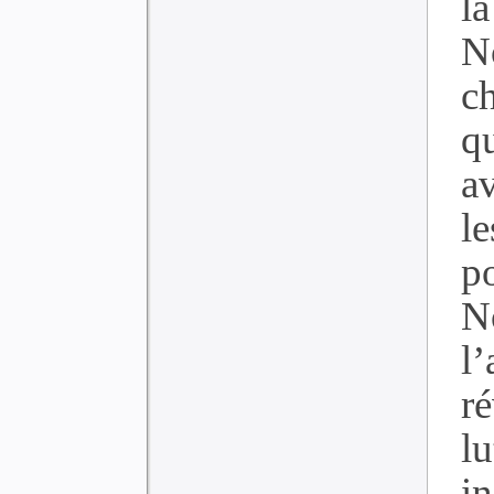
l
N
c
qu
av
l
p
N
l
ré
l
i