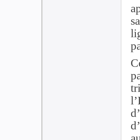
a
s
l
p
C
p
tr
l
d
d
a