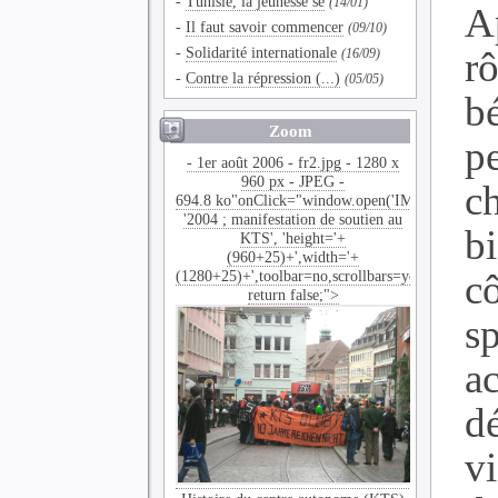
-
Tunisie, la jeunesse se
(14/01)
A
-
Il faut savoir commencer
(09/10)
-
Solidarité internationale
r
(16/09)
-
Contre la répression (...)
(05/05)
b
Zoom
pe
- 1er août 2006 - fr2.jpg - 1280 x
960 px - JPEG -
c
694.8 ko"onClick="window.open('IMG/jpg/fr2.jpg
'2004 ; manifestation de soutien au
b
KTS', 'height='+
(960+25)+',width='+
(1280+25)+',toolbar=no,scrollbars=yes,menubar=no
c
return false;">
s
a
d
vi