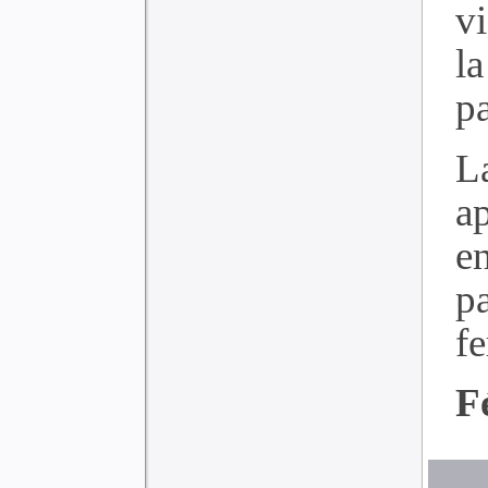
v
l
pa
L
ap
e
pa
fe
F