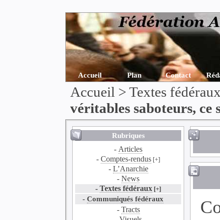
Accueil
Plan
Contact
Réd
Accueil
>
Textes fédérau
véritables saboteurs, ce s
Rubriques
-
Articles
-
Comptes-rendus
[+]
-
L’Anarchie
-
News
-
Textes fédéraux
[+]
-
Communiqués fédéraux
Co
-
Tracts
-
Visuels