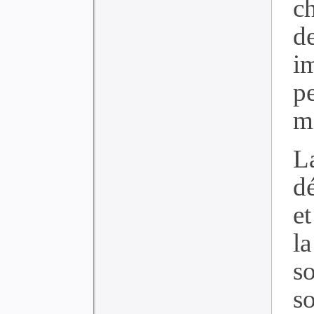
c
d
i
p
m
L
d
et
l
s
s