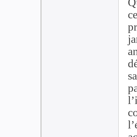
Q
c
p
j
a
d
s
p
l
c
l’
a