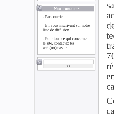
s
Nous contacter
a
- Par
courriel
d
- En vous inscrivant sur notre
liste de diffusion
t
- Pour tous ce qui concerne
t
le site, contactez les
web(no)masters
7
r
e
ca
C
c