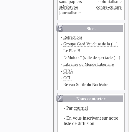
sans-papiers
colonialisme
stéréotype
contre-culture
journalisme
Sites
-
Réfractions
-
Groupe Gard Vaucluse de la (...)
-
Le Plan B
-
">Molodoï (salle de spectacle (...)
-
Librairie du Monde Libertaire
-
CIRA
-
OCL
-
Réseau Sortir du Nucléaire
Nous contacter
- Par
courriel
- En vous inscrivant sur notre
liste de diffusion