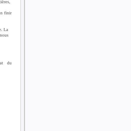
ières,
n finir
e. La
 nous
uat du