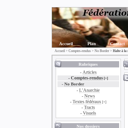
Accueil
Plan
Contact
Accueil
>
Comptes-rendus
>
No Border
>
Halte à la 
Rubriques
-
Articles
-
Comptes-rendus
[+]
-
No Border
-
L’Anarchie
-
News
-
Textes fédéraux
[+]
-
Tracts
-
Visuels
Nos dossiers