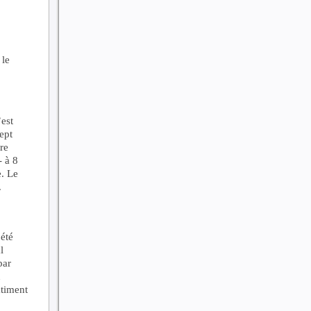
 le
est
ept
re
- à 8
e. Le
.
été
l
par
n
timent