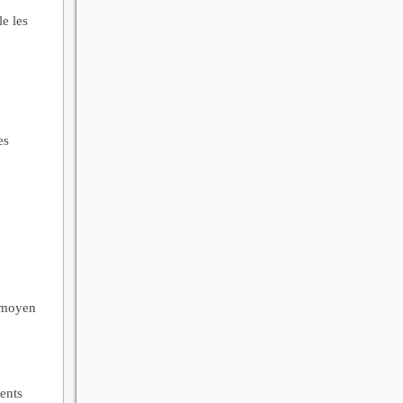
e les
es
 moyen
ments