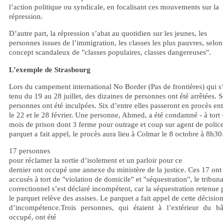
l’action politique ou syndicale, en focalisant ces mouvements sur la
répression.
D’autre part, la répression s’abat au quotidien sur les jeunes, les
personnes issues de l’immigration, les classes les plus pauvres, selon
concept scandaleux de "classes populaires, classes dangereuses".
L’exemple de Strasbourg
Lors du campement international No Border (Pas de frontières) qui s’
tenu du 19 au 28 juillet, des dizaines de personnes ont été arrêtées. S
personnes ont été inculpées. Six d’entre elles passeront en procès ent
le 22 et le 28 février. Une personne, Ahmed, a été condamné - à tort 
mois de prison dont 3 ferme pour outrage et coup sur agent de polic
parquet a fait appel, le procès aura lieu à Colmar le 8 octobre à 8h30
17 personnes
pour réclamer la sortie d’isolement et un parloir pour ce
dernier ont occupé une annexe du ministère de la justice. Ces 17 ont 
accusés à tort de "violation de domicile" et "séquestration", le tribuna
correctionnel s’est déclaré incompétent, car la séquestration retenue 
le parquet relève des assises. Le parquet a fait appel de cette décisio
d’incompétence.Trois personnes, qui étaient à l’extérieur du bâ
occupé, ont été