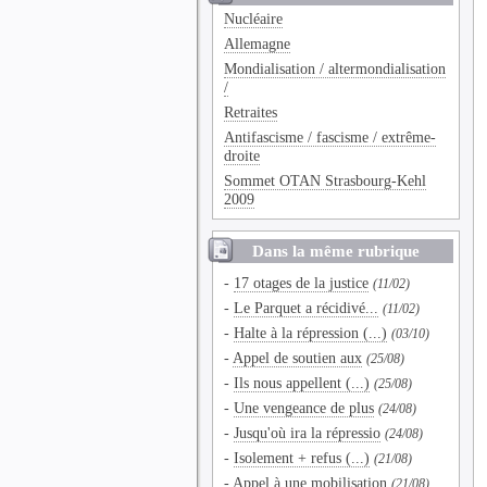
Nucléaire
Allemagne
Mondialisation / altermondialisation
/
Retraites
Antifascisme / fascisme / extrême-
droite
Sommet OTAN Strasbourg-Kehl
2009
Dans la même rubrique
-
17 otages de la justice
(11/02)
-
Le Parquet a récidivé...
(11/02)
-
Halte à la répression (...)
(03/10)
-
Appel de soutien aux
(25/08)
-
Ils nous appellent (...)
(25/08)
-
Une vengeance de plus
(24/08)
-
Jusqu'où ira la répressio
(24/08)
-
Isolement + refus (...)
(21/08)
-
Appel à une mobilisation
(21/08)