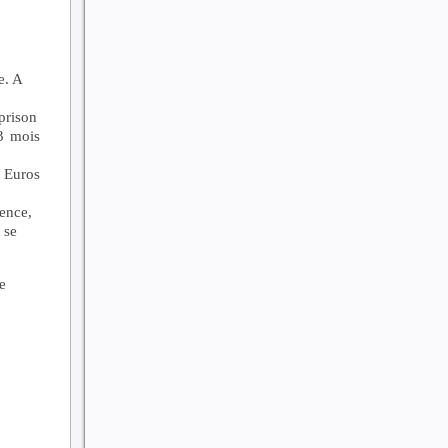
e. A
prison
3 mois
 Euros
ence,
 se
e