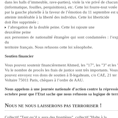
dans les halls d’immeuble, rave-parties), viole la vie privé de chacu
(informatique, fouilles, perquisitions), etc. Cette loi fourre-tout votée
par la gauche plurielle à la faveur de l’émotion du 11 septembre est 
atteinte intolérable à la liberté des individus. Cette loi liberticide
doit être supprimée ;
l’abrogation de la double peine. Cette loi rajoute une
deuxième peine
aux personnes de nationalité étrangère qui sont condamnées : l’ex
du
territoire français. Nous refusons cette loi xénophobe.
Soutien financier
Vous pouvez soutenir financièrement Ahmed, les "17", les "3" et les 
Vu le nombre de procès les frais de justice sont très importants. Vous
pouvez envoyez vos dons de soutien à Il-legalteam, c/o CAE, 21 ter 
Voltaire 75011 Paris, chèques à l’ordre de AAU.
Nous appelons à une journée nationale d’action contre la répressio
octobre pour que l’Etat sache que nous refusons sa logique de terr
Nous ne nous laisserons pas terroriser !
Collectif "Tant qu’il y aura des frontières", collectif "Halte à la