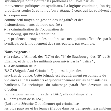
systématique pour étouffer les problèmes soulevés par les
mouvements politiques ou syndicaux. La logique voudrait qu’on règl
problèmes soulevés et non qu’on s’attaque à ceux qui les soulèvent ;
la répression
comme seul moyen de gestion des inégalités et des
disfonctionnements de notre société ;
la criminalisation de l’occupation de
Strasbourg, qui vise à établir une
jurisprudence menaçant les nombreuses occupations effectuées par l
syndicats ou le mouvement des sans-papiers, par exemple.
Nous exigeons :
la relaxe d’Ahmed, des "17"et des "3" de Strasbourg, des "5" de St
Etienne, et de tous les militants poursuivis par la "justice" ;
la dissolution de la
BAC (Brigade Anti-Criminalité) qui est le pire des
services de police. Cette brigade est régulièrement responsable de
violences sur les militants et quotidiennement sur les habitants des
banlieues. La technique du tabassage paraît être devenue un
d’action
normal pour les membres de la BAC, elle doit disparaître ;
l’abrogation de la LSQ
(Loi sur la Sécurité Quotidienne) qui criminalise
les plus pauvres et les jeunes (fraude dans les transports, rassemble