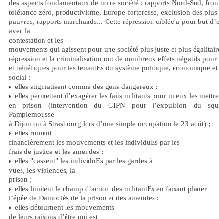
des aspects fondamentaux de notre société : rapports Nord-Sud, front
tolérance zéro, productivisme, Europe-forteresse, exclusion des plus
pauvres, rapports marchands... Cette répression ciblée a pour but d’e
avec la
contestation et les
mouvements qui agissent pour une société plus juste et plus égalitair
répression et la criminalisation ont de nombreux effets négatifs pour
et bénéfiques pour les tenantEs du système politique, économique et
social :
elles stigmatisent comme des gens dangereux ;
elles permettent d’exagérer les faits militants pour mieux les mettre
en prison (intervention du GIPN pour l’expulsion du sq
Pamplemousse
à Dijon ou à Strasbourg lors d’une simple occupation le 23 août) ;
elles ruinent
financièrement les mouvements et les individuEs par les
frais de justice et les amendes ;
elles "cassent" les individuEs par les gardes à
vues, les violences, la
prison ;
elles limitent le champ d’action des militantEs en faisant planer
l’épée de Damoclès de la prison et des amendes ;
elles détournent les mouvements
de leurs raisons d’être qui est