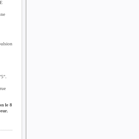
nE
une
pulsion
"5".
rue
n le 8
eur.