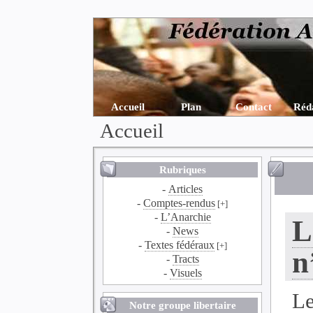
Accueil
Plan
Contact
Réd
Accueil
Rubriques
-
Articles
-
Comptes-rendus
[+]
-
L’Anarchie
L
-
News
-
Textes fédéraux
[+]
n
-
Tracts
-
Visuels
Le
Notre groupe libertaire