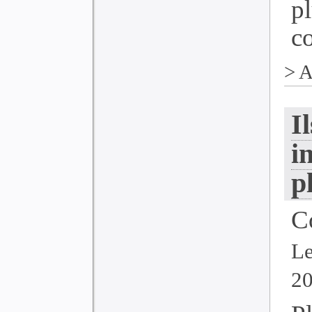
p
co
>
A
I
i
p
C
Le
2