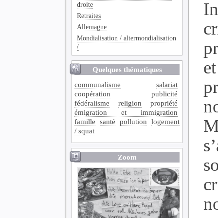
In
droite
Retraites
cr
Allemagne
Mondialisation / altermondialisation
p
/
et
Quelques thématiques
p
communalisme
salariat
coopération
publicité
n
fédéralisme
religion
propriété
émigration et immigration
M
famille
santé
pollution
logement
/ squat
s
Zoom
so
c
n