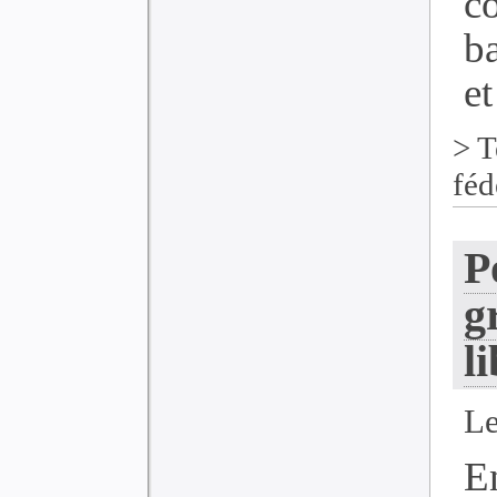
c
ba
et
>
T
féd
P
g
l
Le
E