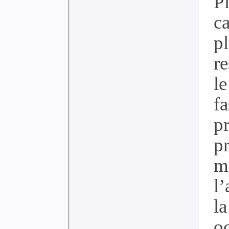
P
ca
p
r
le
f
pr
p
m
l
l
o