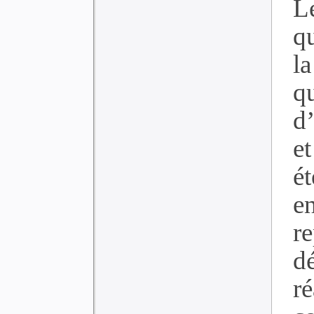
L
qu
l
q
d
e
ét
e
re
d
r