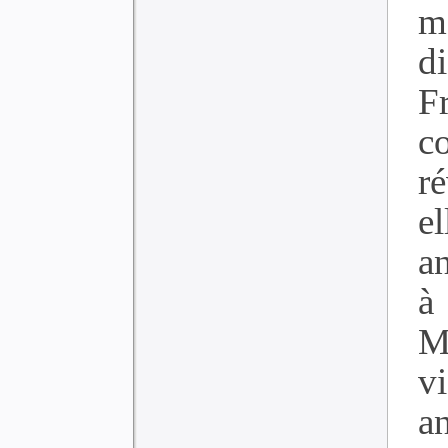
m
d
F
c
r
e
a
à
M
v
an