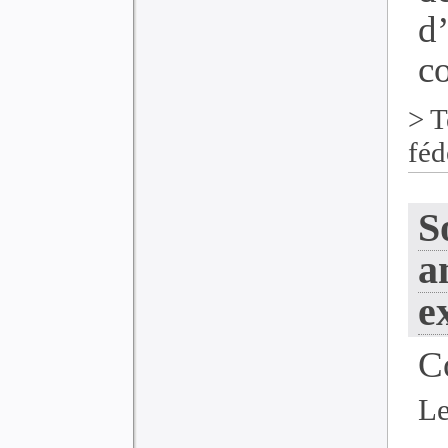
d
co
>
T
féd
S
a
e
C
Le