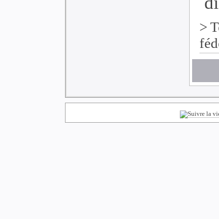
di
>
T
féd