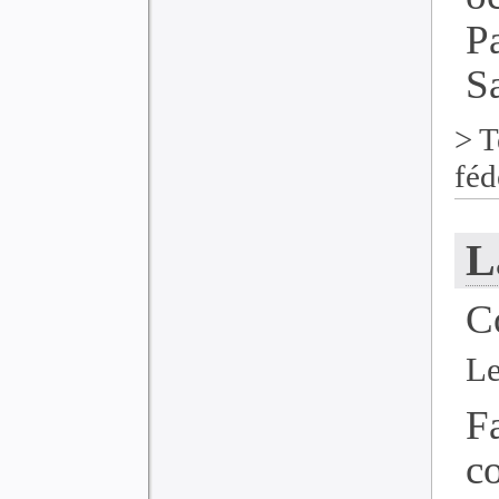
P
Sa
>
T
féd
L
C
Le
F
c