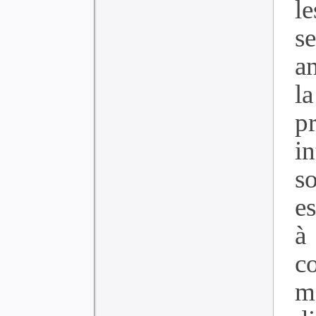
l
s
a
l
p
i
s
e
à
c
m