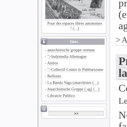
p
(
ag
Pour des espaces libres autonomes
! (...)
>
A
Sites
-
anarchistische gruppe ortenau
-
">Indymedia Allemagne
P
-
Ainfos
l
-
">Collectif Contre le Publisexisme
-
Reflexes
-
La Banda Vaga (anarchistes (...)
C
-
Anarchistische Gruppe [:ag] (...)
-
Librairie Publico
Le
N
f