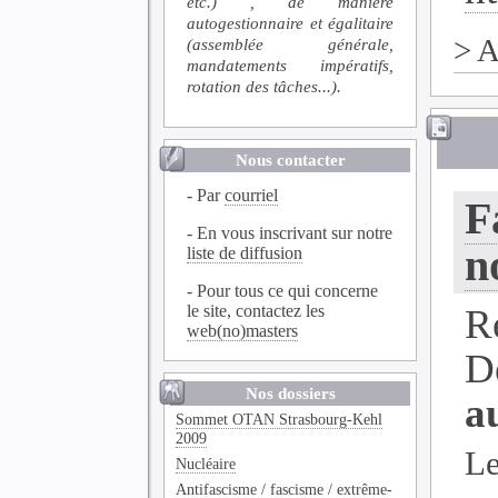
etc.) , de manière
autogestionnaire et égalitaire
>
A
(assemblée générale,
mandatements impératifs,
rotation des tâches...).
Nous contacter
- Par
courriel
F
- En vous inscrivant sur notre
n
liste de diffusion
- Pour tous ce qui concerne
le site, contactez les
R
web(no)masters
D
Nos dossiers
a
Sommet OTAN Strasbourg-Kehl
2009
Le
Nucléaire
Antifascisme / fascisme / extrême-