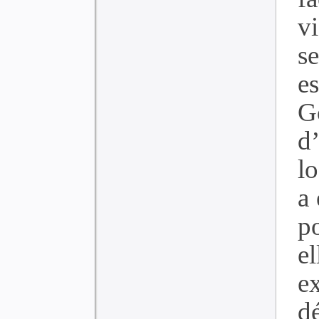
v
s
e
G
d
l
a 
p
el
e
d