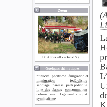
Zoom
(
Li
L
H
p
Do it yourself - activist & (...)
B
Quelques thématiques
L
publicité
pacifisme
émigration et
immigration
fédéralisme
U
sabotage
paresse
parti politique
lutte des classes
consommation
d
colonialisme
logement / squat
syndicalisme
K