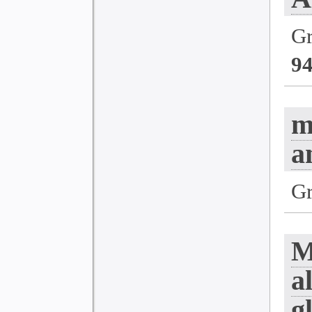
G
9
m
a
G
M
a
g