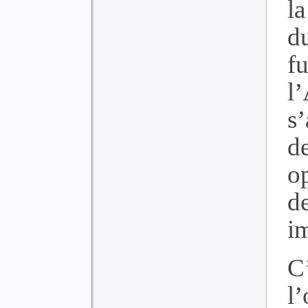
l
d
f
l
s’
d
o
d
i
C
l