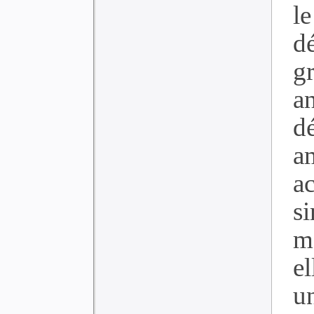
l
dé
g
a
d
a
a
s
m
e
un