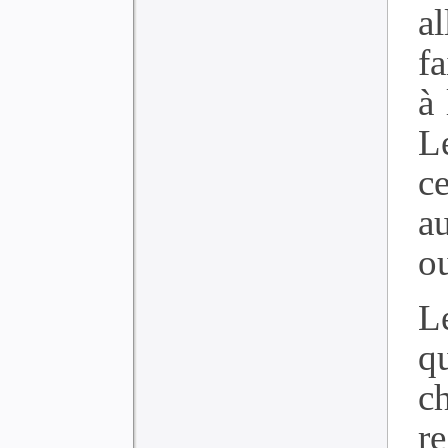
a
fa
à 
L
ce
au
o
L
q
c
r