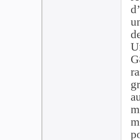
d
u
d
U
G
r
g
a
m
m
po