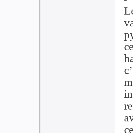
L
v
p
ce
h
c’
m
in
r
a
c