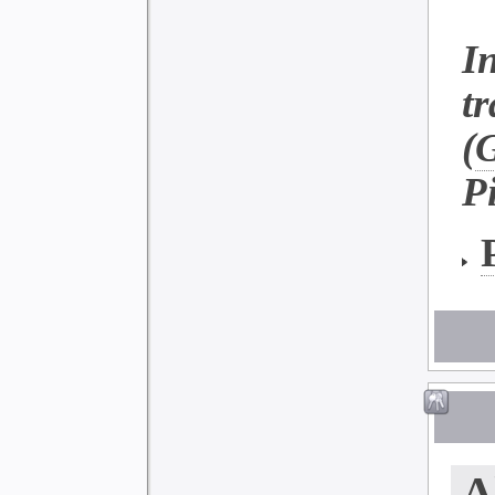
I
t
(
P
A