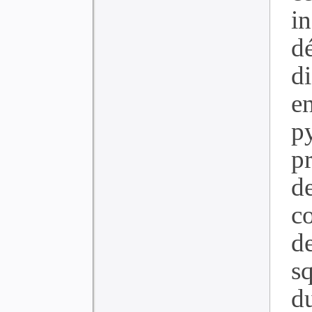
i
d
d
e
p
p
d
c
d
sq
d