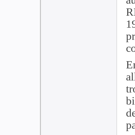
R
1
p
c
E
a
tr
b
d
p