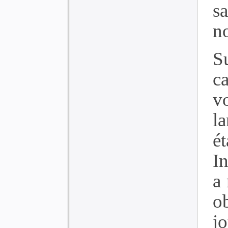
sa
n
S
c
v
l
é
I
a 
o
jo