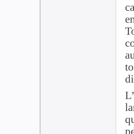
ca
en
T
c
au
t
di
L
l
q
p