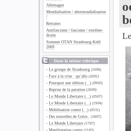
o
Allemagne
Mondialisation / altermondialisation
b
/
Retraites
Antifascisme / fascisme / extrême-
Le
droite
Sommet OTAN Strasbourg-Kehl
2009
Dans la même rubrique
-
Le groupe de Strasbourg
(10/06)
-
Face à la crise : qu’allo
(20/01)
-
Pourquoi une édition (...)
(09/03)
-
Reprise de la parution
(20/09)
-
Le Monde Libertaire (...)
(05/07)
-
Le Monde Libertaire (...)
(19/04)
-
Mobilisation contre (...)
(05/11)
-
Des nouvelles de Grèce..
(18/07)
-
Le Monde Libertaire
(17/07)
-
Manifestation contre
(11/05)