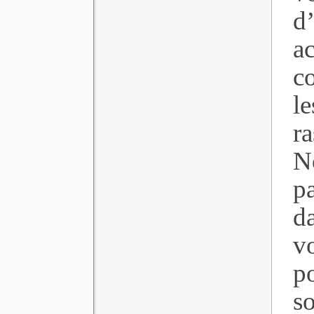
d’
a
c
l
r
N
p
d
v
p
so