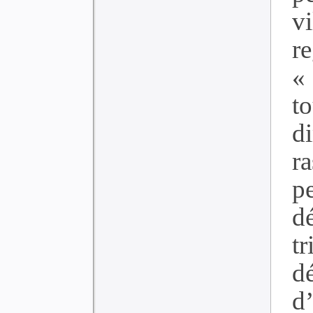
v
r
« 
t
d
r
p
d
tr
d
d