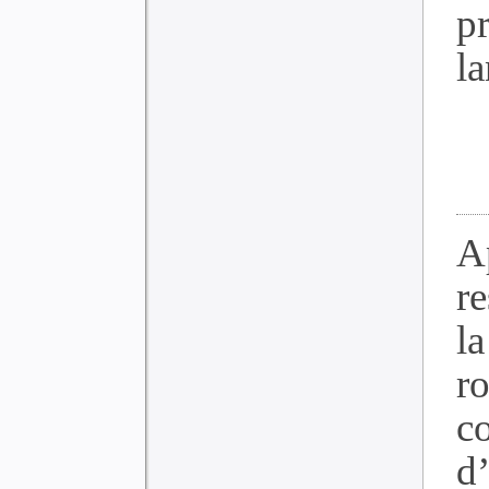
p
la
A
re
l
r
c
d’