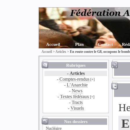
Accueil
Plan
Contact
Réd
Accueil
>
Articles
>
En route contre le G8, occupons le bom
Rubriques
-
Articles
-
Comptes-rendus
[+]
-
L’Anarchie
-
News
-
Textes fédéraux
[+]
-
Tracts
He
-
Visuels
E
Nos dossiers
Nucléaire