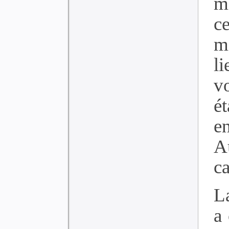
mi
c
m
l
v
ét
e
A
ca
La
a 