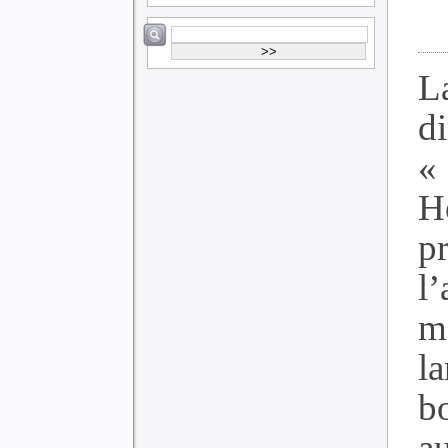
L
d
«
H
pr
l
m
l
b
a