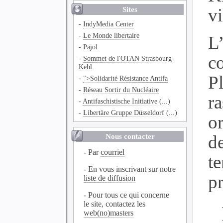
v
Sites
-
IndyMedia Center
-
Le Monde libertaire
L
-
Pajol
c
-
Sommet de l'OTAN Strasbourg-
Kehl
P
-
">Solidarité Résistance Antifa
-
Réseau Sortir du Nucléaire
r
-
Antifaschistische Initiative (...)
-
Libertäre Gruppe Düsseldorf (...)
o
d
Nous contacter
- Par
courriel
t
- En vous inscrivant sur notre
p
liste de diffusion
- Pour tous ce qui concerne
le site, contactez les
web(no)masters