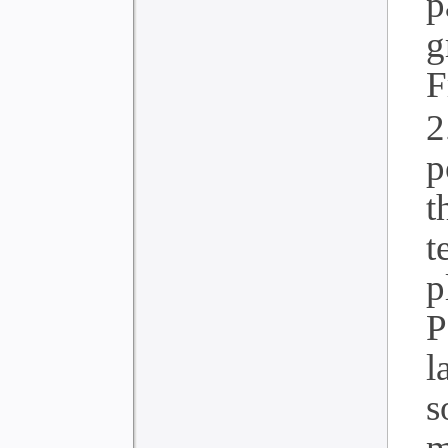
p
g
F
2
p
t
t
p
P
l
m