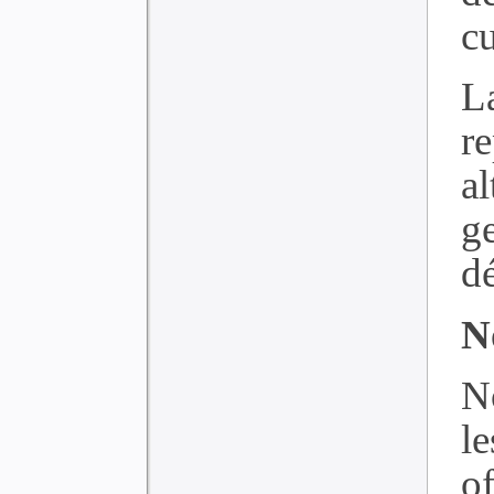
cu
L
r
a
g
d
N
N
l
of