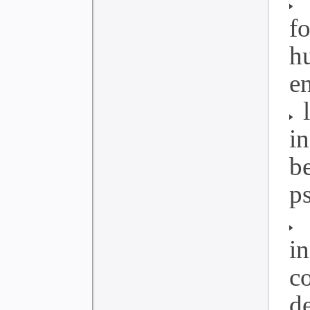
f
h
en
l
i
b
ps
l
in
c
d