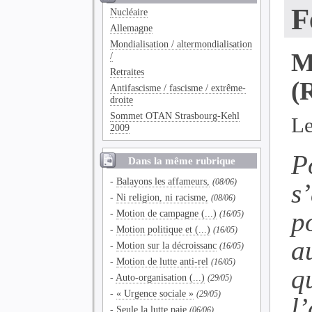
F
Nucléaire
Allemagne
Mondialisation / altermondialisation
M
/
Retraites
(
Antifascisme / fascisme / extrême-
droite
Sommet OTAN Strasbourg-Kehl
Le
2009
P
Dans la même rubrique
-
Balayons les affameurs,
(08/06)
s
-
Ni religion, ni racisme,
(08/06)
p
-
Motion de campagne (...)
(16/05)
-
Motion politique et (...)
(16/05)
a
-
Motion sur la décroissanc
(16/05)
-
Motion de lutte anti-rel
(16/05)
q
-
Auto-organisation (...)
(29/05)
-
« Urgence sociale »
(29/05)
l
-
Seule la lutte paie
(06/06)