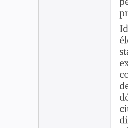
p
p
I
é
s
ex
c
d
d
c
d