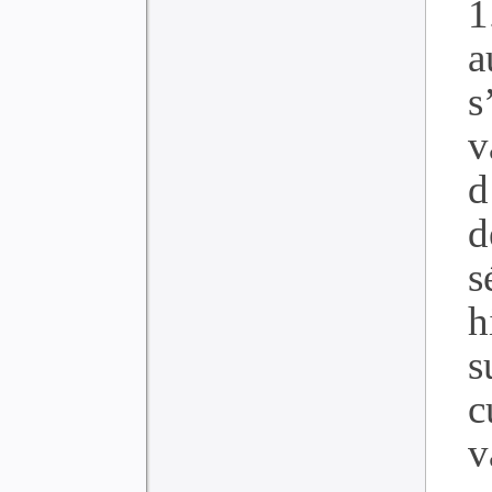
1
a
s
v
d
d
s
h
s
c
v