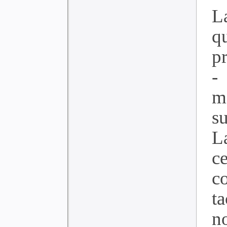
L
q
p
-
m
s
L
c
c
ta
n