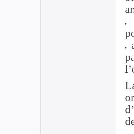
an
à
p
a
p
l’
L
o
d’
de