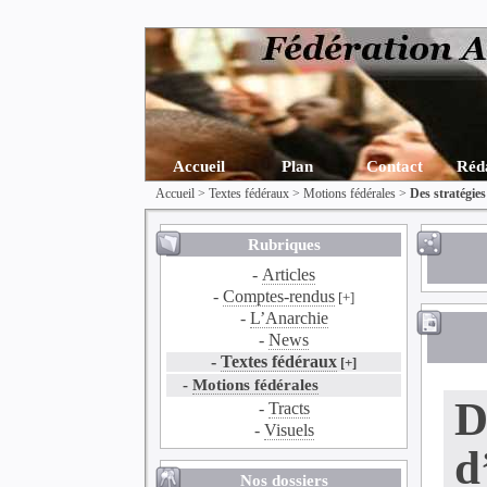
Accueil
Plan
Contact
Réd
Accueil
>
Textes fédéraux
>
Motions fédérales
>
Des stratégie
Rubriques
-
Articles
-
Comptes-rendus
[+]
-
L’Anarchie
-
News
-
Textes fédéraux
[+]
-
Motions fédérales
D
-
Tracts
-
Visuels
d
Nos dossiers