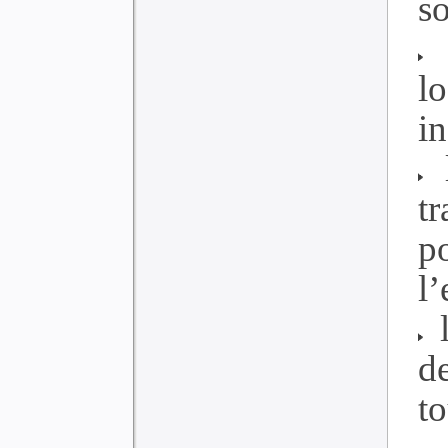
so
l
l
i
l
t
p
l’
l
d
to