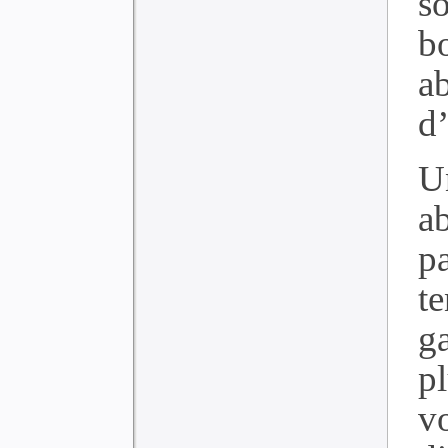
s
b
a
d
U
a
p
t
g
p
v