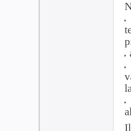
N
t
p
v
l
a
I