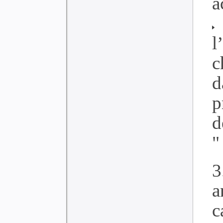
a
l
c
d
p
d
"
3
a
c