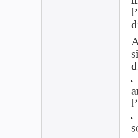
l
d
A
s
d
a
l
s