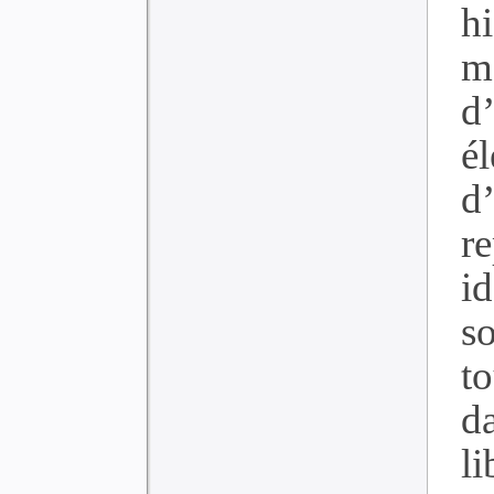
h
m
d
é
d
r
i
s
t
d
l