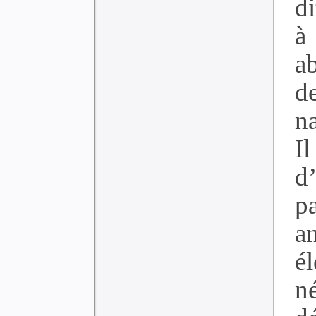
d
à
a
d
na
I
d
p
a
él
n