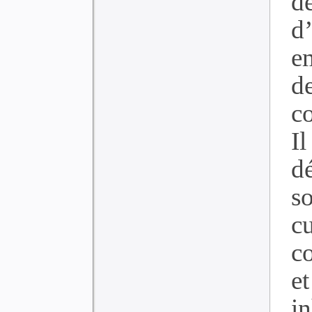
d
d
e
d
co
I
d
s
c
co
e
i