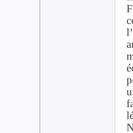
F
c
l
a
m
é
p
u
f
l
N