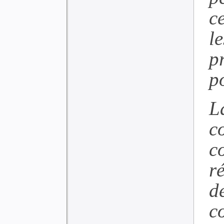
c
l
p
po
L
c
c
r
d
c