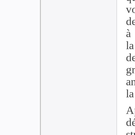
v
d
à
l
d
g
a
la
A
d
s