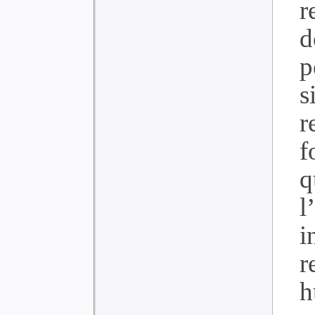
r
d
p
s
f
q
l
i
r
h