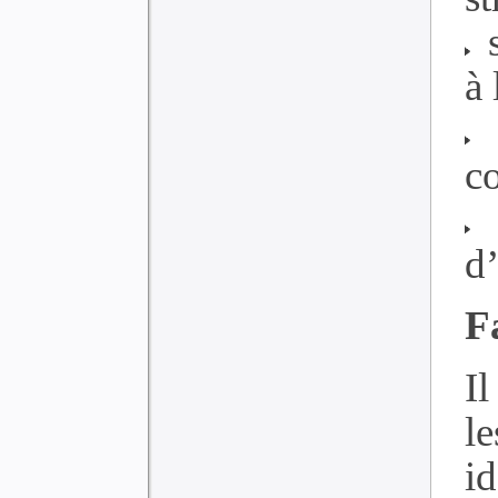
s
à 
s
co
s
d
F
Il
l
i