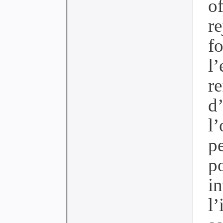
o
r
f
l
r
d
l’
pe
po
i
l