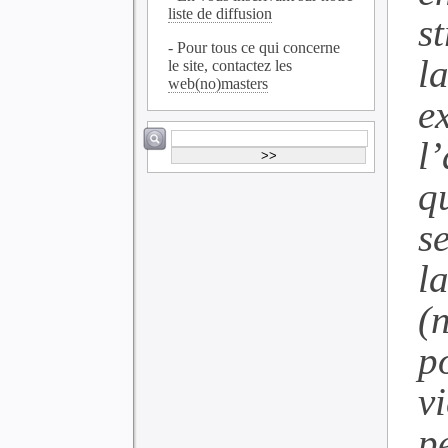
liste de diffusion
s
- Pour tous ce qui concerne
l
le site, contactez les
web(no)masters
e
l
q
s
la
(
p
v
p