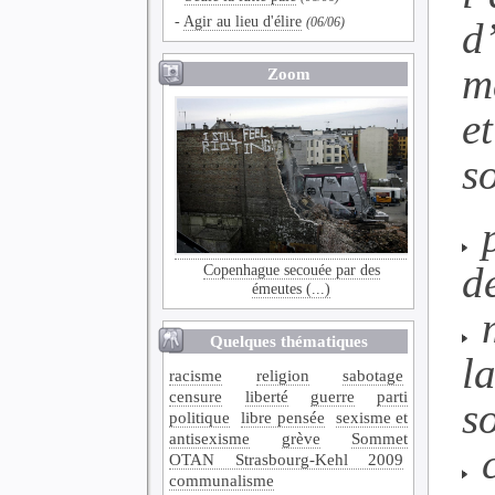
-
Agir au lieu d'élire
d
(06/06)
m
Zoom
e
so
p
d
Copenhague secouée par des
émeutes (...)
m
Quelques thématiques
l
racisme
religion
sabotage
censure
liberté
guerre
parti
so
politique
libre pensée
sexisme et
antisexisme
grève
Sommet
c
OTAN Strasbourg-Kehl 2009
communalisme