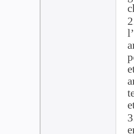
c
2
l
a
p
e
a
t
e
3
e