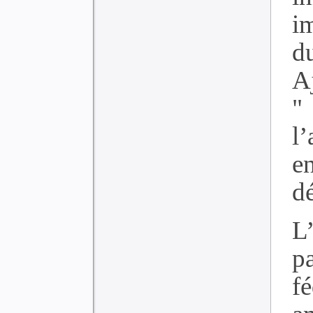
i
d
A
"
l’
e
dé
L’
pa
f