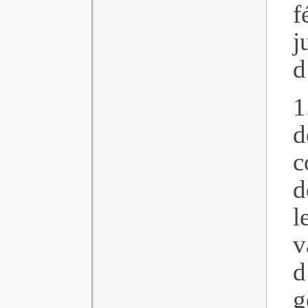
f
j
d
1
d
c
d
l
v
d
g