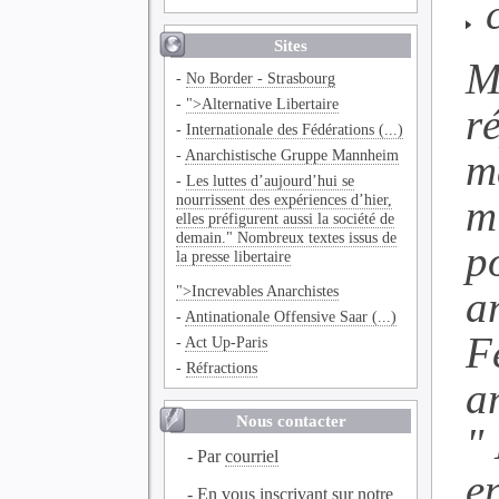
c
Sites
M
-
No Border - Strasbourg
-
">Alternative Libertaire
r
-
Internationale des Fédérations (...)
-
Anarchistische Gruppe Mannheim
m
-
Les luttes d’aujourd’hui se
nourrissent des expériences d’hier,
m
elles préfigurent aussi la société de
demain." Nombreux textes issus de
p
la presse libertaire
">Increvables Anarchistes
a
-
Antinationale Offensive Saar (...)
F
-
Act Up-Paris
-
Réfractions
a
Nous contacter
"
- Par
courriel
e
- En vous inscrivant sur notre