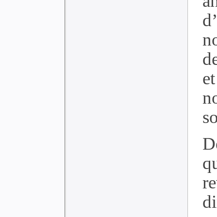
a
d
no
d
e
n
so
D
qu
r
d