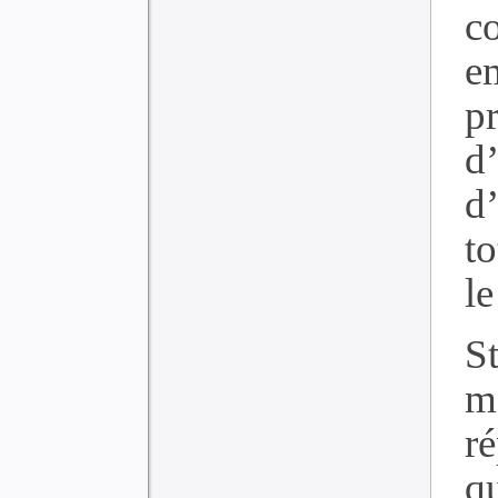
c
e
p
d
d’
t
le
St
m
r
q