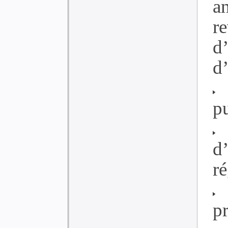
a
r
d
d’
c
pu
c
d
r
m
p