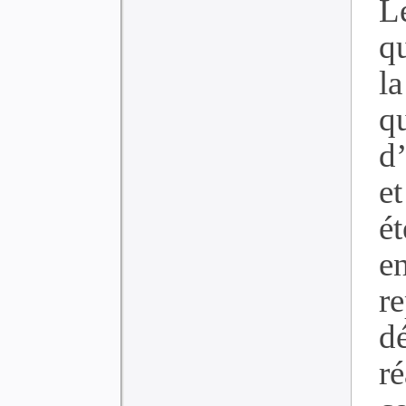
L
qu
l
q
d
e
ét
e
re
d
r