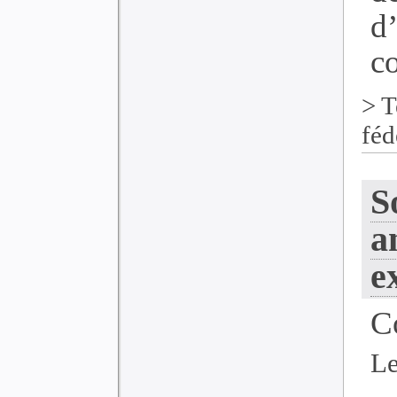
d
co
>
T
féd
S
a
e
C
Le