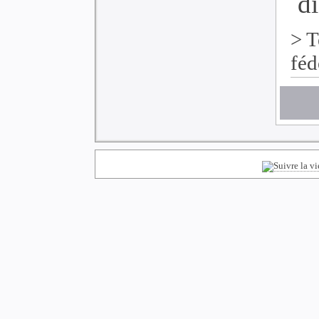
di
>
T
féd