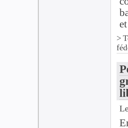
c
ba
et
>
T
féd
P
g
l
Le
E