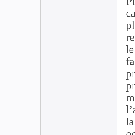
P
ca
p
r
le
f
pr
p
m
l
l
o