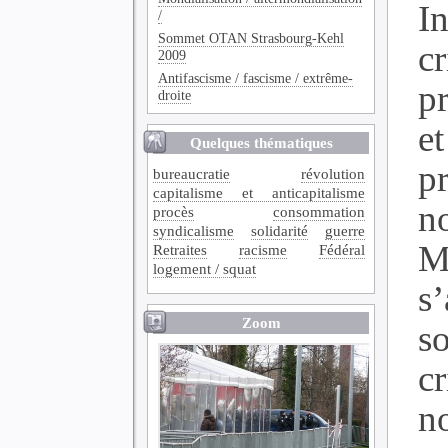
In
/
Sommet OTAN Strasbourg-Kehl
cr
2009
Antifascisme / fascisme / extrême-
p
droite
et
Quelques thématiques
p
bureaucratie
révolution
capitalisme et anticapitalisme
n
procès
consommation
syndicalisme
solidarité
guerre
M
Retraites
racisme
Fédéral
logement / squat
s
Zoom
so
c
n