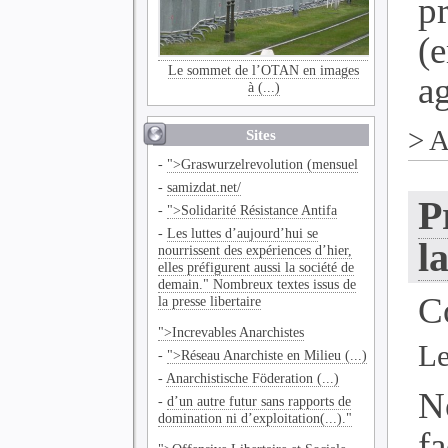
p
(
Le sommet de l’OTAN en images
ag
à (...)
>
A
Sites
-
">Graswurzelrevolution (mensuel
-
samizdat.net/
P
-
">Solidarité Résistance Antifa
-
Les luttes d’aujourd’hui se
l
nourrissent des expériences d’hier,
elles préfigurent aussi la société de
demain." Nombreux textes issus de
C
la presse libertaire
">Increvables Anarchistes
Le
-
">Réseau Anarchiste en Milieu (...)
-
Anarchistische Föderation (...)
N
-
d’un autre futur sans rapports de
domination ni d’exploitation(...)."
f