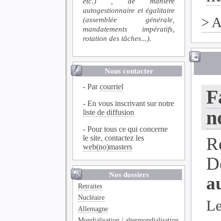
etc.) , de manière
autogestionnaire et égalitaire
>
A
(assemblée générale,
mandatements impératifs,
rotation des tâches...).
Nous contacter
- Par
courriel
F
- En vous inscrivant sur notre
n
liste de diffusion
- Pour tous ce qui concerne
le site, contactez les
R
web(no)masters
D
Nos dossiers
a
Retraites
Nucléaire
Le
Allemagne
Mondialisation / altermondialisation