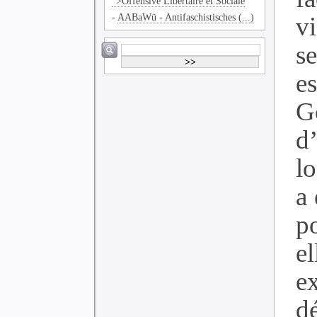
">Offensive Libertaire et Sociale
-
AABaWü - Antifaschistisches (...)
v
s
e
G
d
l
a 
p
el
e
d