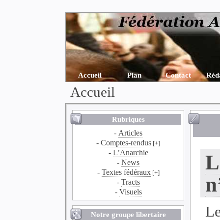
Accueil
Plan
Contact
Réd
Accueil
Rubriques
-
Articles
-
Comptes-rendus
[+]
-
L’Anarchie
L
-
News
-
Textes fédéraux
[+]
n
-
Tracts
-
Visuels
Le
Notre groupe libertaire