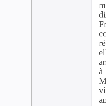
m
d
F
c
r
e
a
à
M
v
an