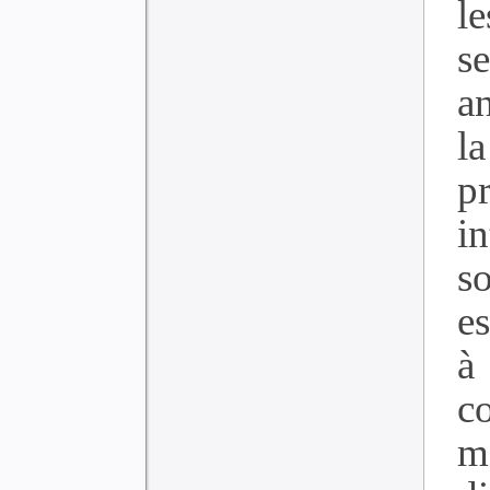
l
s
a
l
p
i
s
e
à
c
m