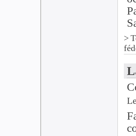
P
Sa
>
T
féd
L
C
Le
F
c