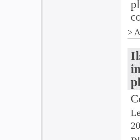
p
co
>
A
I
i
p
C
Le
2