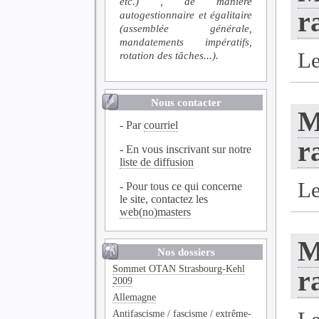
etc.) , de manière
r
autogestionnaire et égalitaire
(assemblée générale,
mandatements impératifs,
L
rotation des tâches...).
Nous contacter
M
- Par
courriel
r
- En vous inscrivant sur notre
liste de diffusion
L
- Pour tous ce qui concerne
le site, contactez les
web(no)masters
M
Nos dossiers
Sommet OTAN Strasbourg-Kehl
r
2009
Allemagne
Antifascisme / fascisme / extrême-