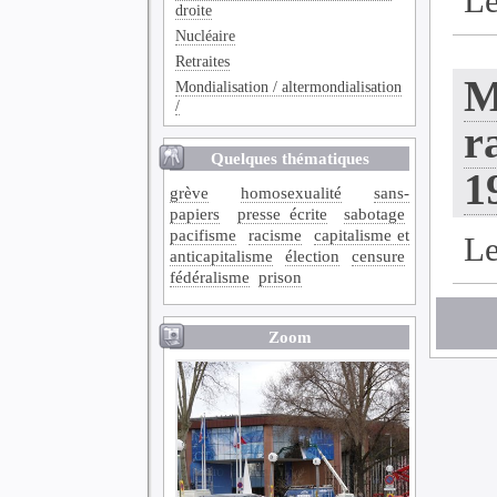
L
droite
Nucléaire
Retraites
M
Mondialisation / altermondialisation
/
r
Quelques thématiques
1
grève
homosexualité
sans-
papiers
presse écrite
sabotage
pacifisme
racisme
capitalisme et
L
anticapitalisme
élection
censure
fédéralisme
prison
Zoom