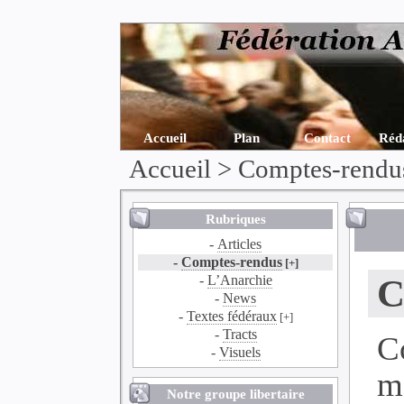
Accueil
Plan
Contact
Réd
Accueil
>
Comptes-rendu
Rubriques
-
Articles
-
Comptes-rendus
[+]
-
L’Anarchie
C
-
News
-
Textes fédéraux
[+]
-
Tracts
-
Visuels
m
Notre groupe libertaire