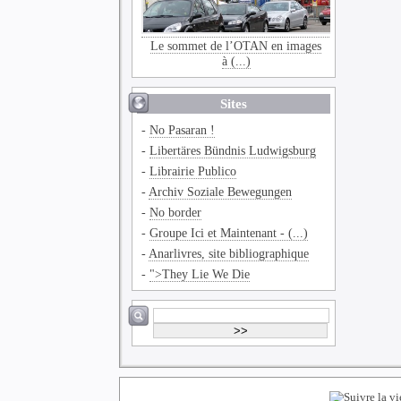
Le sommet de l’OTAN en images
à (...)
Sites
-
No Pasaran !
-
Libertäres Bündnis Ludwigsburg
-
Librairie Publico
-
Archiv Soziale Bewegungen
-
No border
-
Groupe Ici et Maintenant - (...)
-
Anarlivres, site bibliographique
-
">They Lie We Die