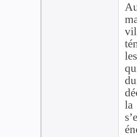
Au
ma
vi
té
le
qu
du
dé
la
s’
én