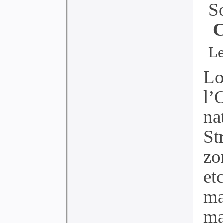
S
C
Le
Lo
l’
na
St
zo
et
ma
m