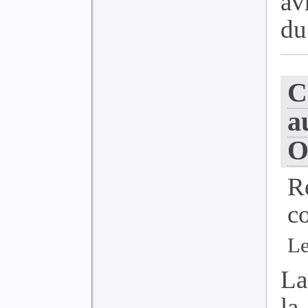
av
du 
C
a
O
R
c
Le
La
la