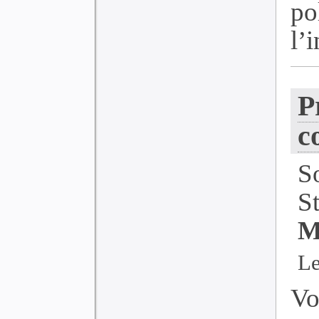
po
l’i
P
c
S
S
M
Le
Vo