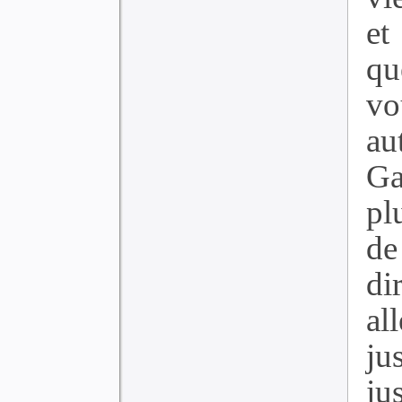
et
qu
vo
au
Ga
pl
de
di
al
ju
ju