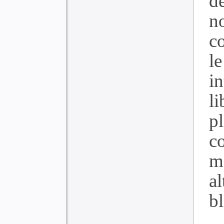
d
no
c
le
in
l
p
c
m
a
bl