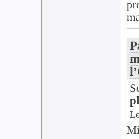
pr
ma
P
m
l
S
p
Le
Mi