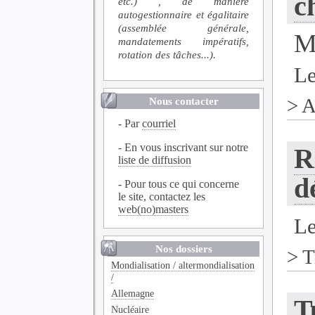
c
etc.) , de manière
autogestionnaire et égalitaire
(assemblée générale,
M
mandatements impératifs,
rotation des tâches...).
Le
>
A
Nous contacter
- Par
courriel
- En vous inscrivant sur notre
R
liste de diffusion
d
- Pour tous ce qui concerne
le site, contactez les
web(no)masters
Le
Nos dossiers
>
T
Mondialisation / altermondialisation
/
Allemagne
T
Nucléaire