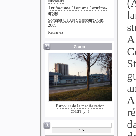
(
Nucléaire
Antifascisme / fascisme / extrême-
l
droite
Sommet OTAN Strasbourg-Kehl
s
2009
Retraites
A
Zoom
C
St
g
a
A
Parcours de la manifestation
ré
contre (...)
d