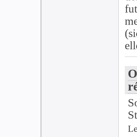
f
me
(s
ell
O
r
S
S
Le