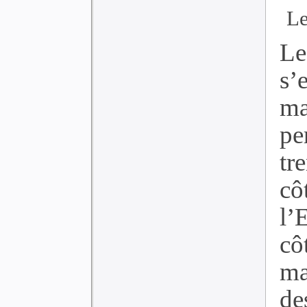
Le
Le
s
ma
pe
tr
c
l’
cô
ma
de