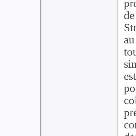
pr
de
St
au
to
si
es
po
c
pr
co