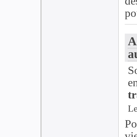
de
pou
A
a
S
e
t
Le
Po
vi