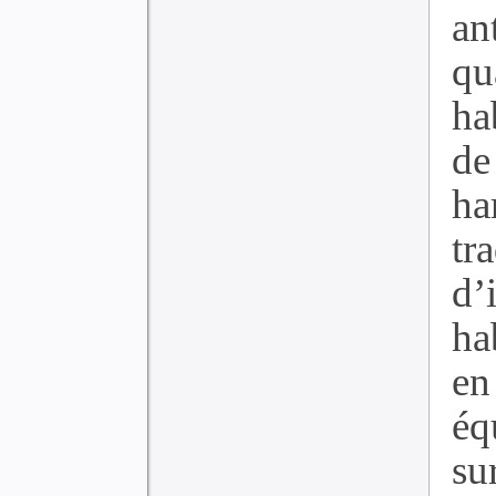
an
qu
ha
de
ha
tr
d’
ha
en
é
su