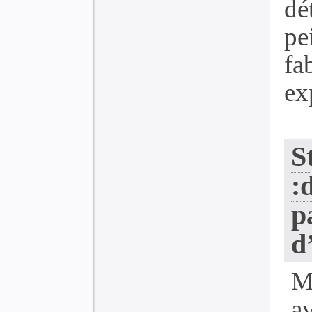
dé
pe
f
exp
S
:
p
d
M
a