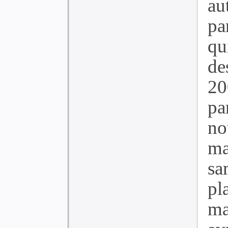
au
pa
qu
de
20
pa
n
ma
sa
p
ma