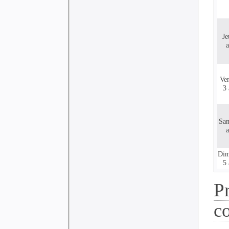
Je
a
Ve
3 
Sa
a
Dim
5 
P
c