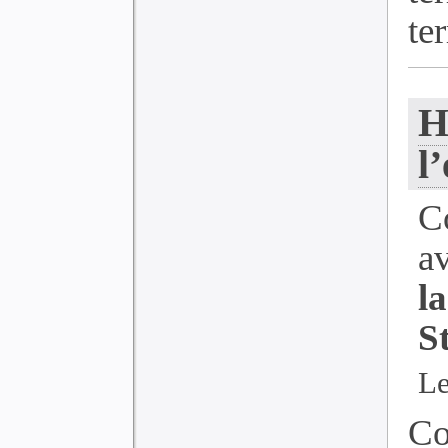
ter
H
l
C
a
l
S
Le
Co