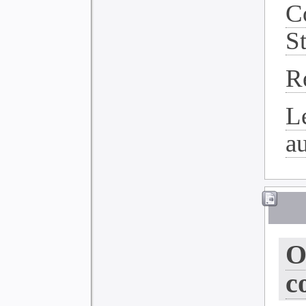
C
S
R
L
a
O
c