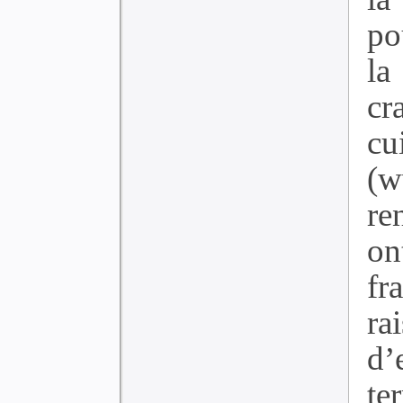
po
la
cr
cu
(
re
on
fr
ra
d’
te