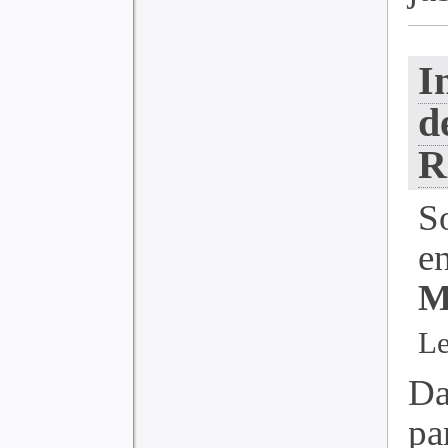
I
d
R
S
e
M
Le
Da
pa