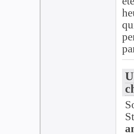
ét
he
q
p
par
U
c
S
S
a