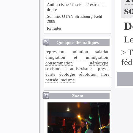
Antifascisme / fascisme / extrême-
s
droite
Sommet OTAN Strasbourg-Kehl
2009
De
Retraites
Le
Quelques thématiques
>
T
répression
pollution
salariat
émigration et immigration
féd
consommation
stéréotype
sexisme et antisexisme
presse
écrite
écologie
révolution
libre
pensée
racisme
Zoom