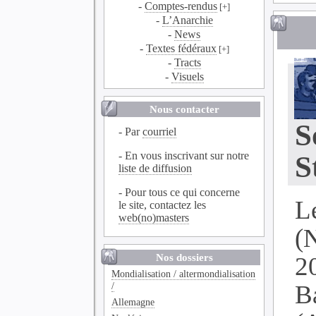
-
Comptes-rendus
[+]
-
L’Anarchie
-
News
-
Textes fédéraux
[+]
-
Tracts
-
Visuels
Nous contacter
S
- Par
courriel
- En vous inscrivant sur notre
S
liste de diffusion
- Pour tous ce qui concerne
L
le site, contactez les
web(no)masters
(
Nos dossiers
2
Mondialisation / altermondialisation
/
B
Allemagne