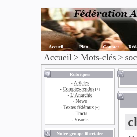
Accueil
Plan
Contact
Réd
Accueil
> Mots-clés > soc
Rubriques
-
Articles
-
Comptes-rendus
[+]
-
L’Anarchie
-
News
-
Textes fédéraux
[+]
-
Tracts
c
-
Visuels
Notre groupe libertaire