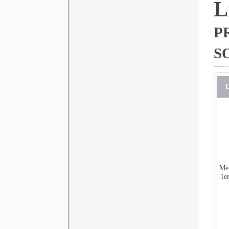
p
s
D
Me
1er