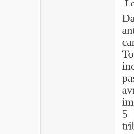
Le
Da
a
ca
To
in
pa
av
im
5
tr