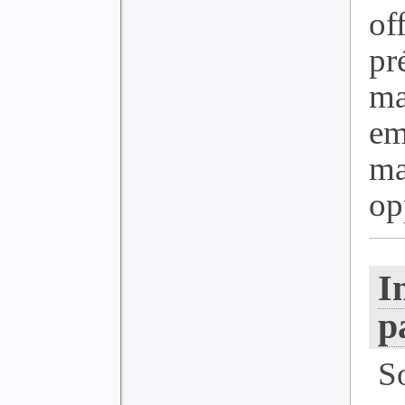
of
p
ma
e
ma
op
I
p
S