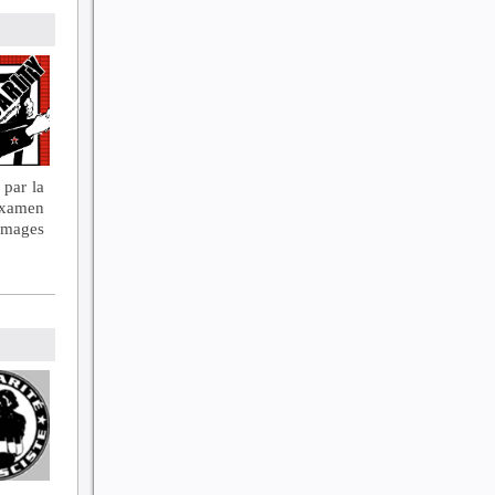
 par la
examen
mmages