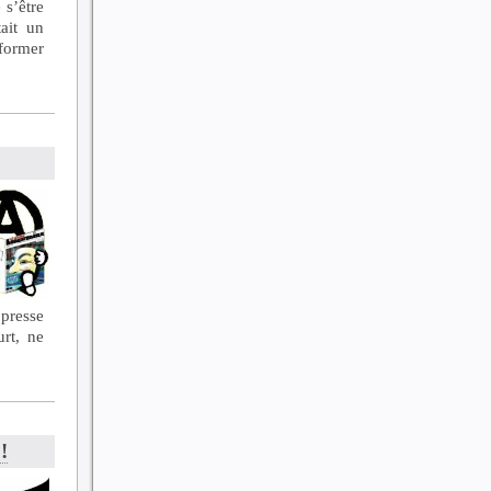
 s’être
tait un
nformer
presse
urt, ne
!