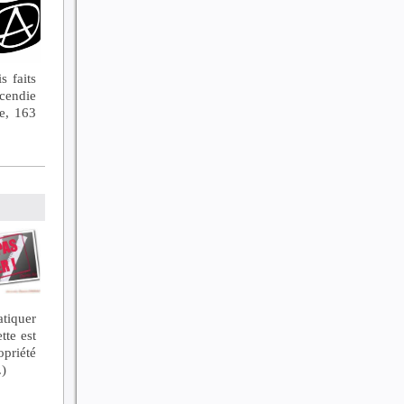
s faits
ncendie
e, 163
tiquer
tte est
opriété
.)