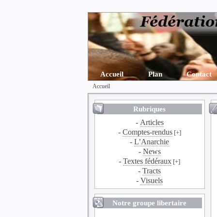
Accueil
Plan
Contact
Accueil
Rubriques
-
Articles
-
Comptes-rendus
[+]
-
L’Anarchie
-
News
-
Textes fédéraux
[+]
-
Tracts
-
Visuels
Notre groupe libertaire