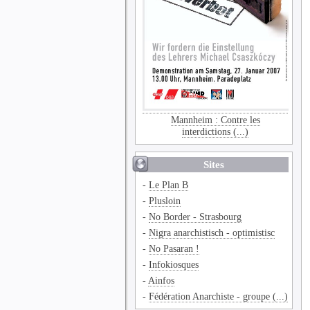
Mannheim : Contre les
interdictions (...)
Sites
-
Le Plan B
-
Plusloin
-
No Border - Strasbourg
-
Nigra anarchistisch - optimistisc
-
No Pasaran !
-
Infokiosques
-
Ainfos
-
Fédération Anarchiste - groupe (...)