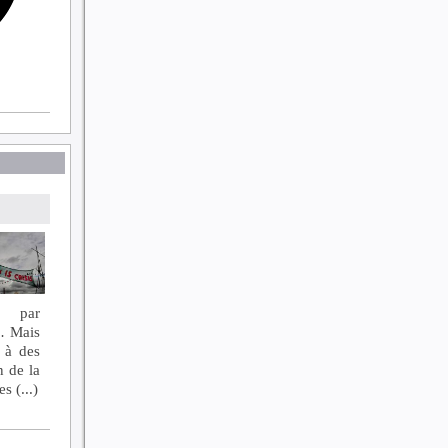
.. par
s… Mais
 à des
n de la
 (...)