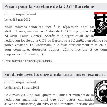
Prison pour la secrétaire de la CGT-Barcelone
Communiqué fédéral
Le jeudi 3 mai 2012
Nous sommes solidaires face à la répression dont est
victime Laura, une des secrétaires de la CGT espagnole. Le
24 avril, Laura Gomez, Secrétaire d’organisation de la
Fédération locale de la CGT de Barcelone a été arrêtée en pleine rue
police catalane. Le lendemain, elle était officiellement mise en 
pour complicité, désordres publics, délit d’incendie et de do
corporels et d’atteinte (...)
>
Textes fédéraux
>
Communiqués fédéraux
Solidarité avec les onze antifascistes mis en examen !
Communiqué fédéral
Le dimanche 11 mars 2012
Le 8 mars 2012 au soir, quatre militantes et militants de la
Fédération anarchiste, ainsi que sept autres camarades
d’Action antifasciste, du NPA et d’Alternative libertaire ont