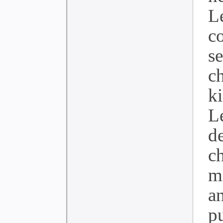
Le
c
s
c
k
L
de
c
m
a
p