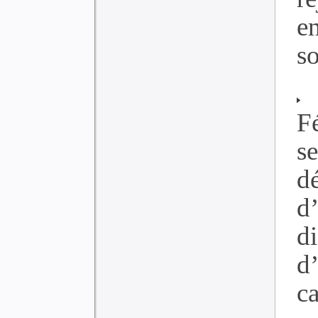
e
so
F
s
dé
d
d
d
ca