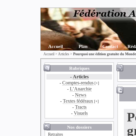
Accueil
Plan
Contact
Réd
Accueil
>
Articles
>
Pourquoi une édition gratuite du Monde 
Rubriques
-
Articles
-
Comptes-rendus
[+]
-
L’Anarchie
-
News
-
Textes fédéraux
[+]
-
Tracts
P
-
Visuels
g
Nos dossiers
Retraites