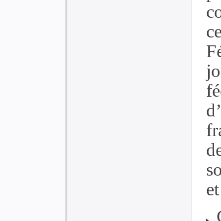
c
c
F
j
f
d
fr
d
s
et
C