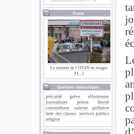
t
Zoom
j
r
é
L
Le sommet de l’OTAN en images
p
à (...)
an
Quelques thématiques
p
précarité
grève
réformisme
journalisme
prison
liberté
c
colonialisme
salariat
pollution
lutte des classes
services publics
p
religion
d