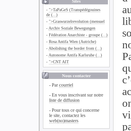
Sites
a
-
">TaPaGeS (Transpédégouines
de (...)
l
-
">Graswurzelrevolution (mensuel
-
Archiv Soziale Bewegungen
s
-
Fédération Anarchiste - groupe (...)
n
-
Rosa Antifa Wien (Autriche)
-
Abolishing the border from (...)
P
-
Autonome Antifa Karlsruhe (...)
-
">CNT AIT
q
Nous contacter
c
- Par
courriel
ac
- En vous inscrivant sur notre
o
liste de diffusion
- Pour tous ce qui concerne
v
le site, contactez les
web(no)masters
p