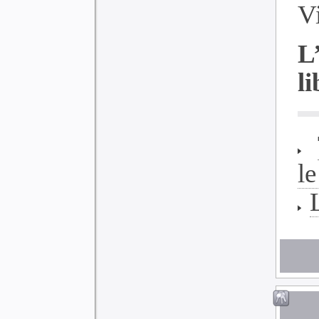
Vi
L
li
le