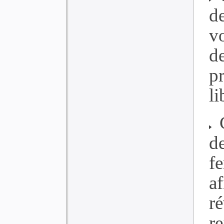
d
vo
d
p
li
C
d
f
a
r
r