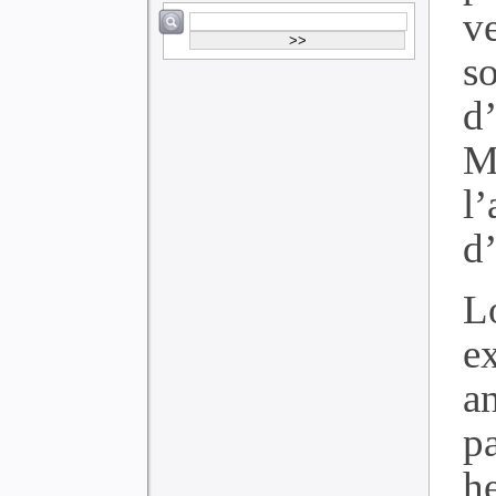
v
s
d’
M
l
d’
L
e
an
p
h