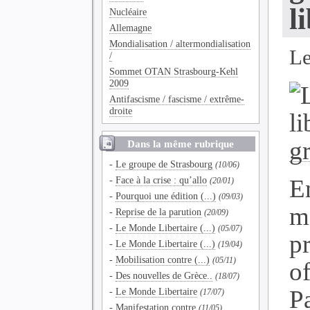
l
Nucléaire
Allemagne
Mondialisation / altermondialisation
Le
/
Sommet OTAN Strasbourg-Kehl
2009
Antifascisme / fascisme / extrême-
droite
Dans la même rubrique
-
Le groupe de Strasbourg
(10/06)
-
Face à la crise : qu’allo
E
(20/01)
-
Pourquoi une édition (...)
(09/03)
m
-
Reprise de la parution
(20/09)
-
Le Monde Libertaire (...)
(05/07)
p
-
Le Monde Libertaire (...)
(19/04)
-
Mobilisation contre (...)
(05/11)
of
-
Des nouvelles de Grèce..
(18/07)
P
-
Le Monde Libertaire
(17/07)
-
Manifestation contre
(11/05)