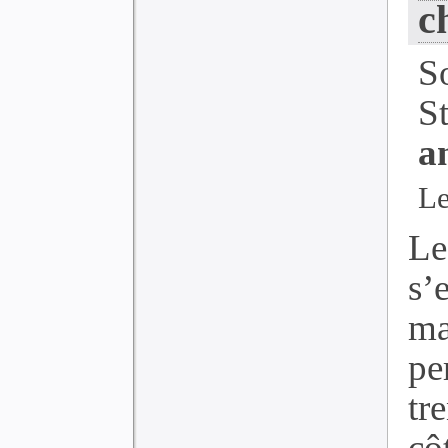
c
S
S
a
Le
Le
s
ma
pe
tr
c