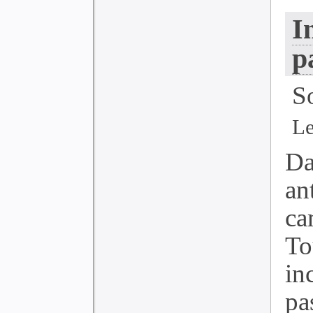
I
p
S
Le
Da
a
ca
To
in
pa