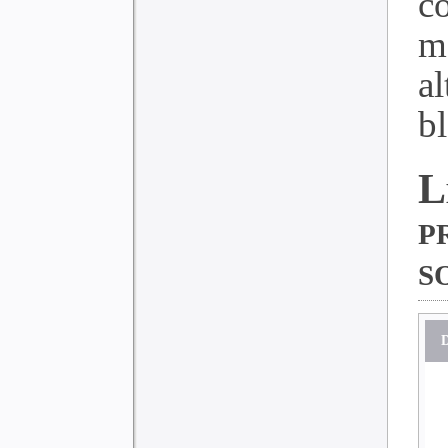
c
m
a
bl
p
s
D