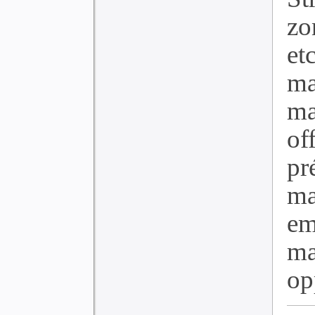
zo
et
ma
m
of
p
ma
e
ma
op