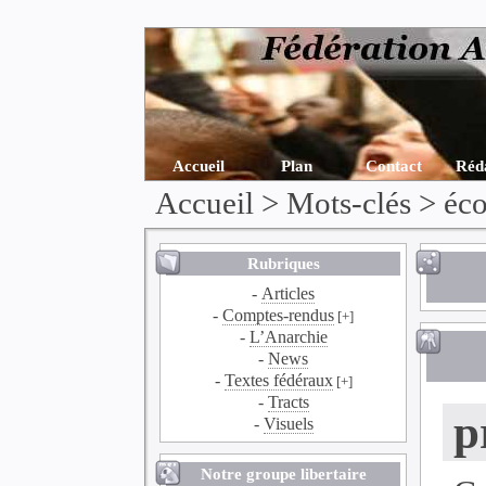
Accueil
Plan
Contact
Réd
Accueil
> Mots-clés > éc
Rubriques
-
Articles
-
Comptes-rendus
[+]
-
L’Anarchie
-
News
-
Textes fédéraux
[+]
-
Tracts
p
-
Visuels
Notre groupe libertaire