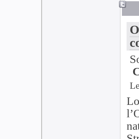
O
c
S
C
Le
Lo
l’
na
St