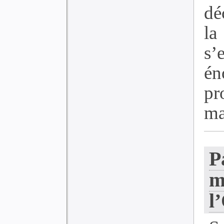
dé
la
s’
én
pr
ma
P
m
l