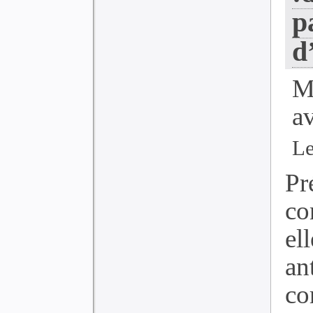
p
d
M
a
Le
Pr
co
el
an
co