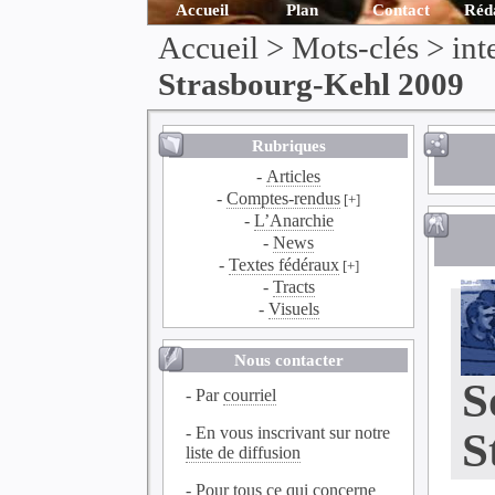
Accueil
Plan
Contact
Réd
Accueil
> Mots-clés > int
Strasbourg-Kehl 2009
Rubriques
-
Articles
-
Comptes-rendus
[+]
-
L’Anarchie
-
News
-
Textes fédéraux
[+]
-
Tracts
-
Visuels
Nous contacter
S
- Par
courriel
- En vous inscrivant sur notre
S
liste de diffusion
- Pour tous ce qui concerne