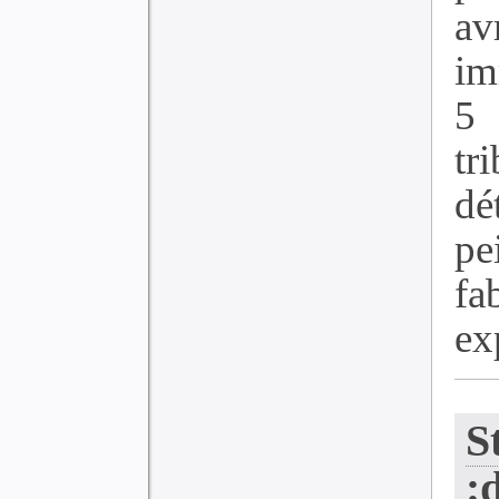
av
im
5
tr
dé
pe
f
exp
S
: