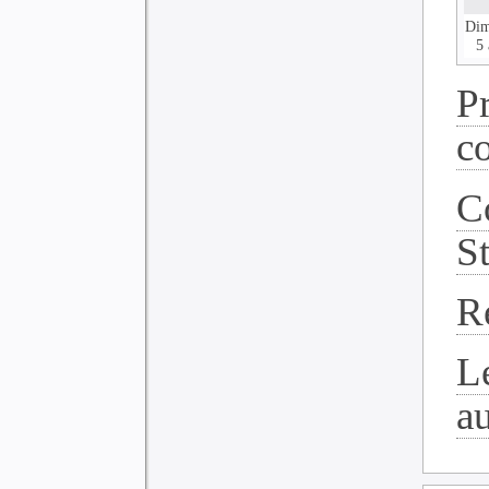
Dim
5 
P
c
C
S
R
L
a