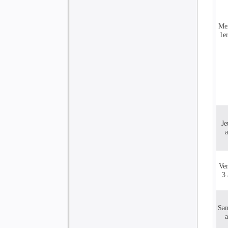
Me
1er
Je
a
Ve
3 
Sa
a