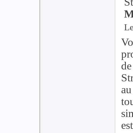
S
M
Le
Vo
pr
de
St
au
to
si
es