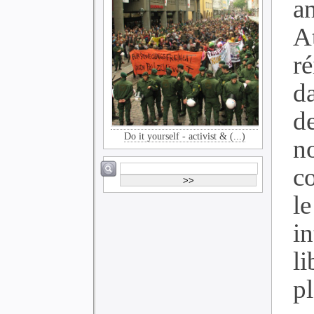
a
A
ré
d
d
Do it yourself - activist & (...)
no
c
le
in
l
p