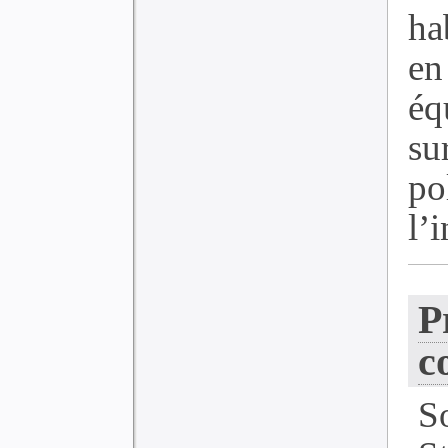
ha
en
é
su
po
l’i
P
c
S