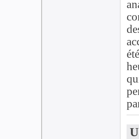
an
co
de
ac
ét
he
q
p
par
U