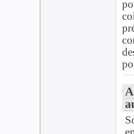
po
c
pr
co
de
pou
A
a
S
e