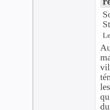
r
S
S
Le
Au
ma
vi
té
le
qu
du