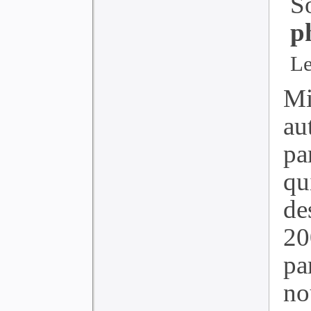
S
p
Le
Mi
au
pa
qu
de
20
pa
n