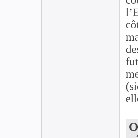
l’
cô
ma
de
f
me
(s
ell
O