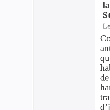
l
S
Le
Co
an
qu
ha
de
ha
tr
d’