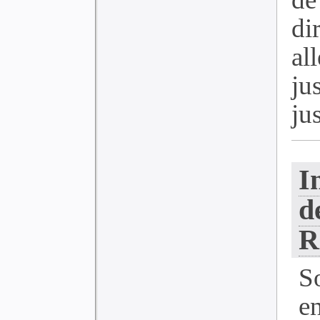
di
al
ju
ju
I
d
R
S
e