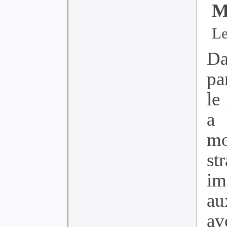
M
Le
Da
pa
le
a
mo
st
im
au
av