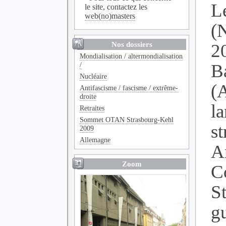
L
le site, contactez les
web(no)masters
(
Nos dossiers
2
Mondialisation / altermondialisation
/
B
Nucléaire
(
Antifascisme / fascisme / extrême-
droite
l
Retraites
Sommet OTAN Strasbourg-Kehl
s
2009
Allemagne
A
Zoom
C
St
g