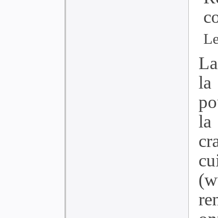
c
Le
La
la
po
la
cr
cu
(
re