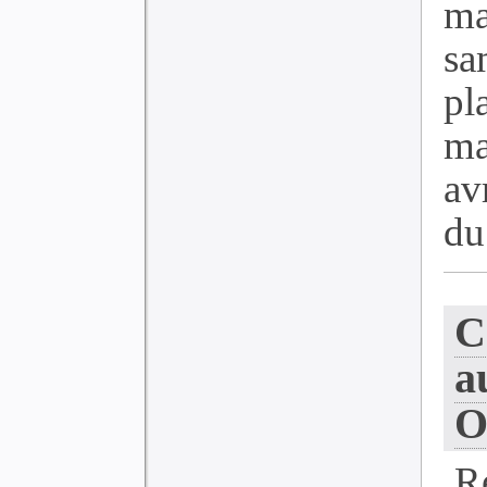
ma
sa
p
ma
av
du 
C
a
O
R