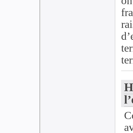
on
fr
ra
d’
te
ter
H
l
C
a