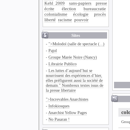
Kehl 2009
sans-papiers
presse
écrite
élection
bureaucratie
colonialisme
écologie
procès
liberté
racisme
pouvoir
Sites
-
">Molodoï (salle de spectacle (...)
-
Pajol
-
Groupe Marée Noire (Nancy)
-
Librairie Publico
-
Les luttes d’aujourd’hui se
nourrissent des expériences d’hier,
elles préfigurent aussi la société de
demain." Nombreux textes issus de
la presse libertaire
">Increvables Anarchistes
-
Infokiosques
col
-
Anarchist Yellow Pages
-
No Pasaran !
Grou