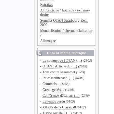
Retraites
Antifascisme / fascisme / extrême-
droite
Sommet OTAN Strasbourg-Kehl
2009
Mondialisation / altermondialisation
/
Allemagne
Dans la même rubrique
-
Le sommet de l'OTAN (...)
(29/03)
-
OTAN : Affiche du (...)
(24/03)
-
Tous contre le sommet
(17/03)
-
Ici et maintenant, (...)
(02/06)
-
Criminels...
(14/05)
-
Grève générale
(14/05)
-
Conférence-débat sur (...)
(23/10)
-
Le temps perdu
(04/09)
-
Affiche de la ClaaacG8
(04/07)
-
Justice sociale ? (...)
(04/07)