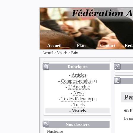
Accueil
Plan
Contact
Réd
Accueil
>
Visuels
>
Paix
Rubriques
-
Articles
-
Comptes-rendus
[+]
-
L’Anarchie
-
News
Pa
-
Textes fédéraux
[+]
-
Tracts
en P
-
Visuels
Le m
Nos dossiers
Nucléaire