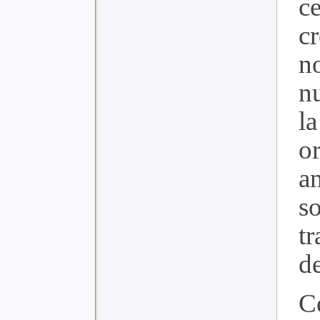
c
c
n
n
la
o
a
so
tr
de
C