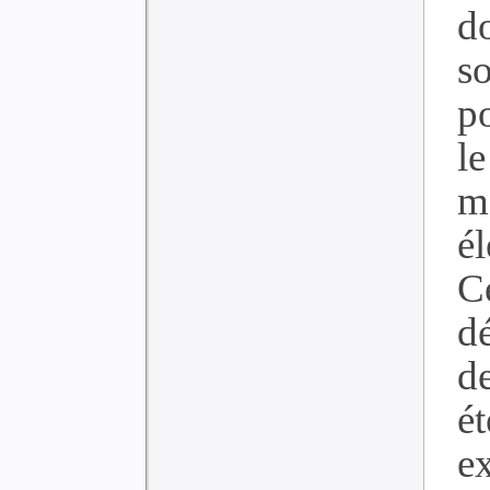
do
s
p
le
m
é
C
dé
d
ét
e