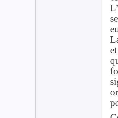
L
s
e
L
et
q
f
s
o
po
C