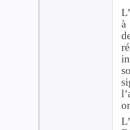
L
à
d
r
in
s
s
l
or
L