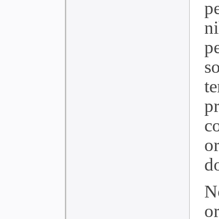
p
ni
p
s
te
p
c
o
d
N
o