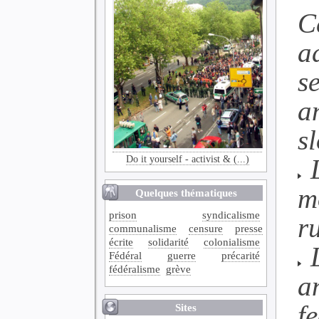
C
a
s
a
s
Do it yourself - activist & (...)
L
m
Quelques thématiques
prison
syndicalisme
r
communalisme
censure
presse
écrite
solidarité
colonialisme
L
Fédéral
guerre
précarité
fédéralisme
grève
a
f
Sites