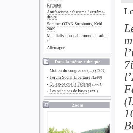
Retraites
Le
Antifascisme / fascisme / extrême-
droite
Sommet OTAN Strasbourg-Kehl
L
2009
Mondialisation / altermondialisation
m
/
Allemagne
l
7
Dans la même rubrique
-
Motion du congrès de (...)
(15/04)
l
-
Forum Social Libertaire
(12/09)
-
Qu'est-ce que la Fédérati
F
(30/11)
-
Les principes de bases
(30/11)
(I
Zoom
1
B