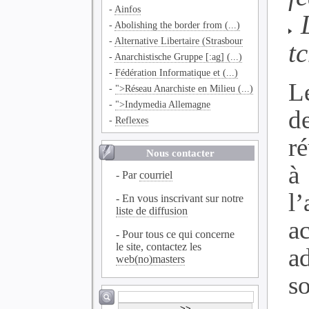
-
Ainfos
L
-
Abolishing the border from (...)
-
Alternative Libertaire (Strasbour
t
-
Anarchistische Gruppe [:ag] (...)
-
Fédération Informatique et (...)
L
-
">Réseau Anarchiste en Milieu (...)
-
">Indymedia Allemagne
d
-
Reflexes
ré
Nous contacter
à
- Par
courriel
l
- En vous inscrivant sur notre
liste de diffusion
ac
- Pour tous ce qui concerne
le site, contactez les
a
web(no)masters
s