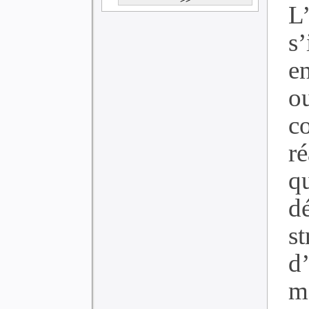
L
s
e
o
c
ré
q
d
st
d
m