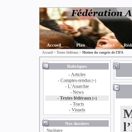
Accueil
Plan
Contact
Réd
Accueil
>
Textes fédéraux
>
Motion du congrès de l'IFA
Rubriques
-
Articles
-
Comptes-rendus
[+]
-
L’Anarchie
-
News
-
Textes fédéraux
[+]
-
Tracts
M
-
Visuels
l
Nos dossiers
Nucléaire