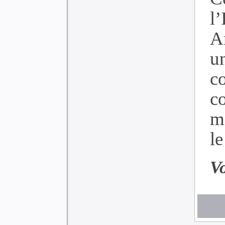
l’
A
u
c
c
m
l
V