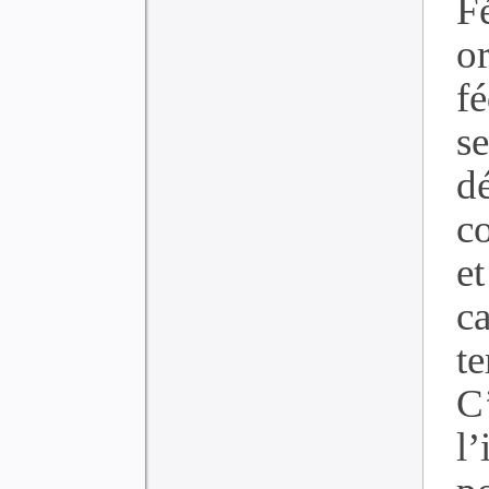
F
o
fé
se
d
co
et
c
t
C’
l