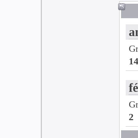
a
G
1
f
G
2