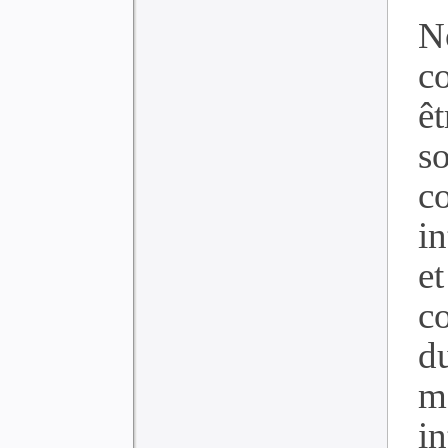
N
c
êt
s
c
in
e
c
d
m
in