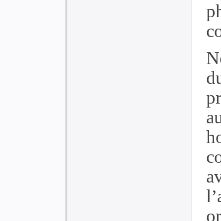
p
c
N
d
p
a
h
c
a
l
or