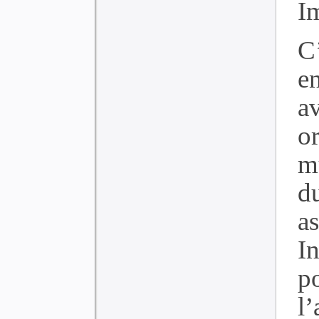
I
C
e
a
o
mu
d
a
I
p
l