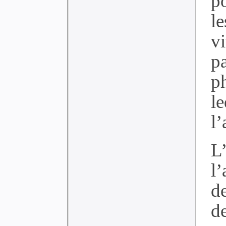
p
le
v
p
p
l
l
L
l
d
de