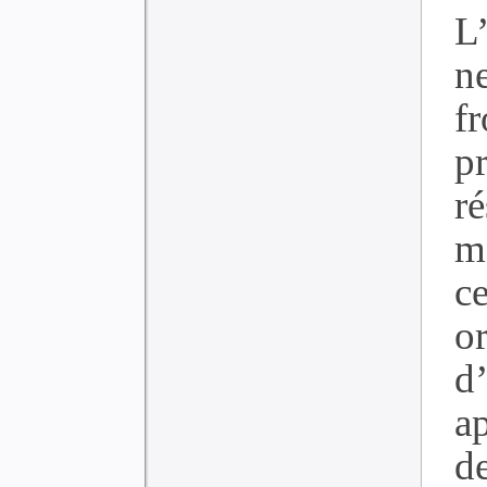
L
n
fr
p
r
m
c
o
d’
a
d