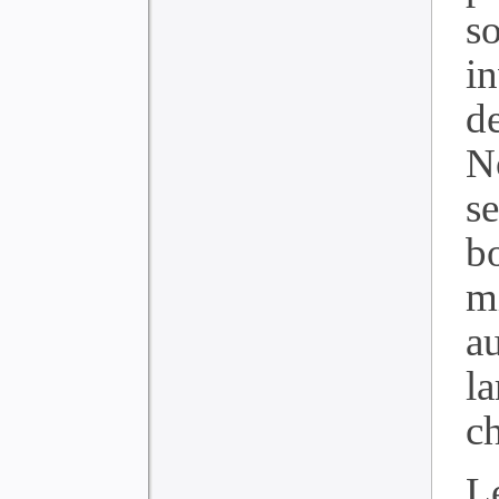
so
i
de
N
s
b
m
a
la
c
L