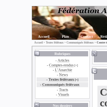
Accueil
Plan
Contact
Réd
Accueil
>
Textes fédéraux
>
Communiqués fédéraux
>
Contre t
Rubriques
-
Articles
-
Comptes-rendus
[+]
-
L’Anarchie
-
News
-
Textes fédéraux
[+]
-
Communiqués fédéraux
C
-
Tracts
-
Visuels
c
Nos dossiers