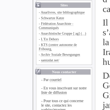
Sites
c
-
Anarlivres, site bibliographique
-
Schwartze Katze
Il
-
Fédération Anarchiste -
Communiqués
s’
-
Anarchistische Gruppe [:ag] (...)
-
L'En Dehors
l
-
KTS (centre autonome de
Fribourg,
I
-
Archiv Soziale Bewegungen
h
-
samizdat.net/
Nous contacter
D
- Par
courriel
G
- En vous inscrivant sur notre
G
liste de diffusion
- Pour tous ce qui concerne
j
le site, contactez les
web(no)masters