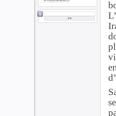
b
L
I
d
p
vi
en
d
S
s
pa