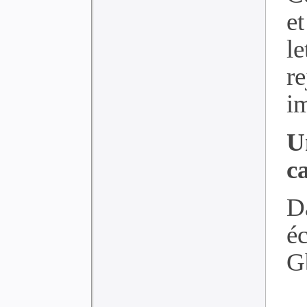
e
le
r
im
U
c
D
é
Gb
»