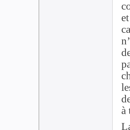
c
et
c
n’
d
p
c
le
de
à 
L