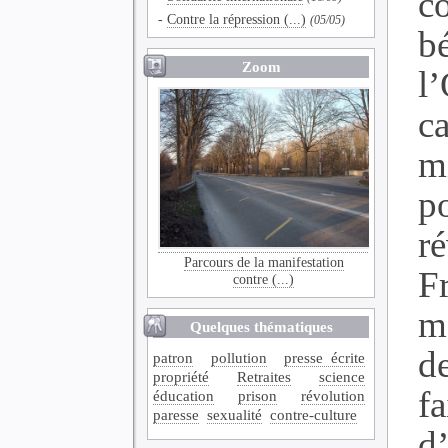
co
-
Contre la répression (...)
(05/05)
b
Zoom
l’
c
mi
po
r
Parcours de la manifestation
F
contre (...)
m
Quelques thématiques
d
patron
pollution
presse écrite
propriété
Retraites
science
f
éducation
prison
révolution
paresse
sexualité
contre-culture
d