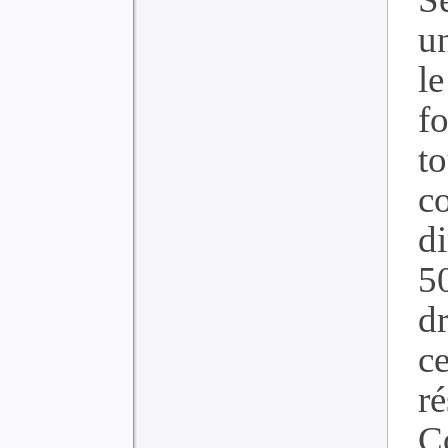
un
le
fo
t
c
d
5
d
c
r
C