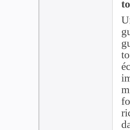
t
U
g
g
t
é
im
mi
f
ri
d