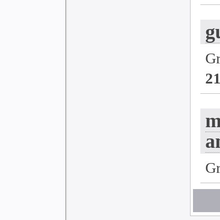
g
G
2
m
a
G