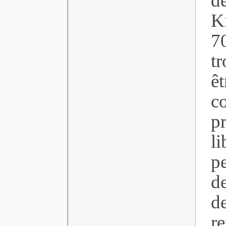
de
K
7
t
êt
c
pr
l
p
d
d
r