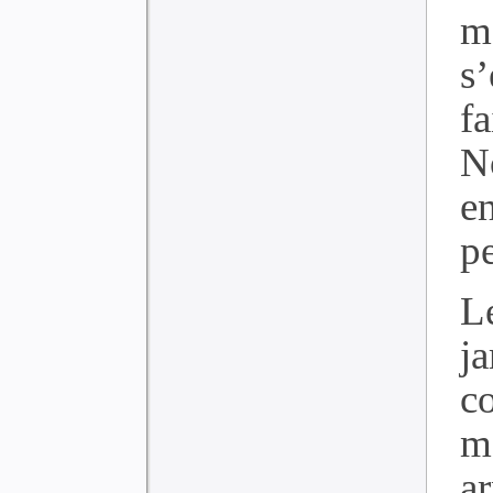
m
s
f
N
en
p
L
j
co
m
a