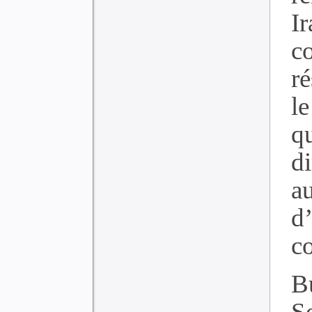
Ir
c
r
l
q
di
a
d
c
B
Se