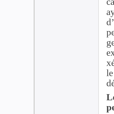
c
a
d
p
g
ex
x
l
d
L
p