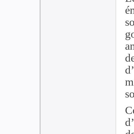
é
s
g
a
d
d
mi
so
C
d