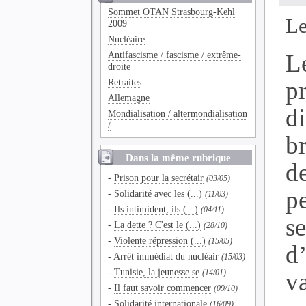
Sommet OTAN Strasbourg-Kehl
Le
2009
Nucléaire
Antifascisme / fascisme / extrême-
L
droite
Retraites
p
Allemagne
di
Mondialisation / altermondialisation
/
b
Dans la même rubrique
d
-
Prison pour la secrétair
(03/05)
pe
-
Solidarité avec les (...)
(11/03)
-
Ils intimident, ils (...)
(04/11)
s
-
La dette ? C'est le (...)
(28/10)
-
Violente répression (...)
(15/05)
d
-
Arrêt immédiat du nucléair
(15/03)
-
Tunisie, la jeunesse se
v
(14/01)
-
Il faut savoir commencer
(09/10)
-
Solidarité internationale
(16/09)