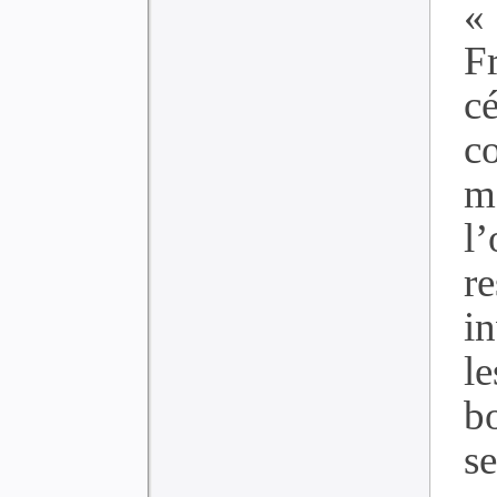
«
Fr
c
c
m
l
r
i
l
b
se