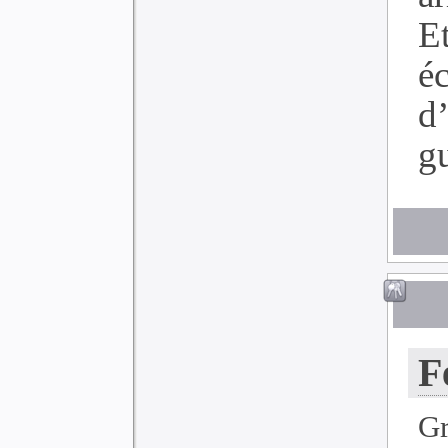
Et
é
d
gu
F
G