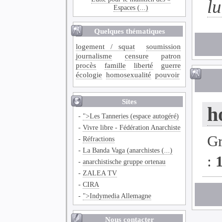
l
Espaces (...)
Quelques thématiques
logement / squat
soumission
journalisme
censure
patron
procès
famille
liberté
guerre
écologie
homosexualité
pouvoir
Sites
h
-
">Les Tanneries (espace autogéré)
-
Vivre libre - Fédération Anarchiste
G
-
Réfractions
-
La Banda Vaga (anarchistes (...)
:
-
anarchistische gruppe ortenau
-
ZALEA TV
-
CIRA
-
">Indymedia Allemagne
Nous contacter