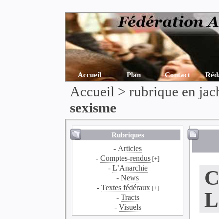
Accueil
Plan
Contact
Réd
Accueil
>
rubrique en jac
sexisme
Rubriques
-
Articles
-
Comptes-rendus
[+]
-
L’Anarchie
C
-
News
-
Textes fédéraux
[+]
L
-
Tracts
-
Visuels