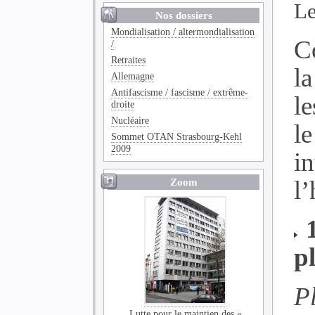
Le
Nos dossiers
Mondialisation / altermondialisation
C
/
Retraites
l
Allemagne
Antifascisme / fascisme / extrême-
l
droite
Nucléaire
l
Sommet OTAN Strasbourg-Kehl
2009
i
Zoom
l
p
P
Lutte pour le maintien des «