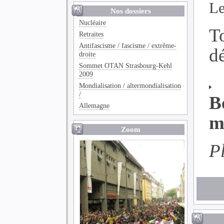
Le
Nos dossiers
Nucléaire
T
Retraites
Antifascisme / fascisme / extrême-
dé
droite
Sommet OTAN Strasbourg-Kehl
2009
Mondialisation / altermondialisation
/
B
Allemagne
m
Zoom
P