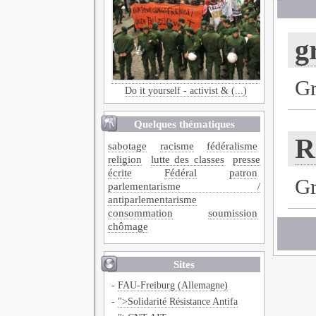
g
G
Do it yourself - activist & (...)
Quelques thématiques
R
sabotage
racisme
fédéralisme
religion
lutte des classes
presse
écrite
Fédéral
patron
G
parlementarisme /
antiparlementarisme
consommation
soumission
chômage
Sites
-
FAU-Freiburg (Allemagne)
-
">Solidarité Résistance Antifa