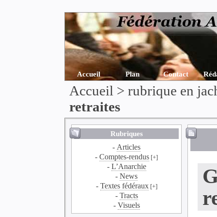
Accueil
Plan
Contact
Réd
Accueil
>
rubrique en jac
retraites
Rubriques
-
Articles
-
Comptes-rendus
[+]
-
L’Anarchie
G
-
News
-
Textes fédéraux
[+]
r
-
Tracts
-
Visuels