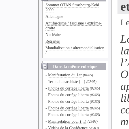
e
Sommet OTAN Strasbourg-Kehl
2009
Allemagne
Le
Antifascisme / fascisme / extrême-
droite
Nucléaire
L
Retraites
l
Mondialisation / altermondialisation
/
l
Dans la même rubrique
O
-
Manifestation du 1er
(04/05)
-
1er mai anarchiste (...)
a
(02/05)
-
Photos du cortège liberta
(02/05)
li
-
Photos du cortège liberta
(02/05)
-
Photos du cortège liberta
(02/05)
c
-
Photos du cortège liberta
(02/05)
-
Photos du cortège liberta
(02/05)
m
-
Manifestation pour (...)
(29/03)
-
Vidéos de la Conférence
(28/03)