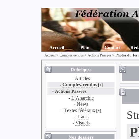
Accueil
Plan
Contact
Réd
Accueil
>
Comptes-rendus
>
Actions Passées
>
Photos du 1er 
Rubriques
-
Articles
-
Comptes-rendus
[+]
-
Actions Passées
-
L’Anarchie
-
News
-
Textes fédéraux
[+]
St
-
Tracts
-
Visuels
P
Nos dossiers