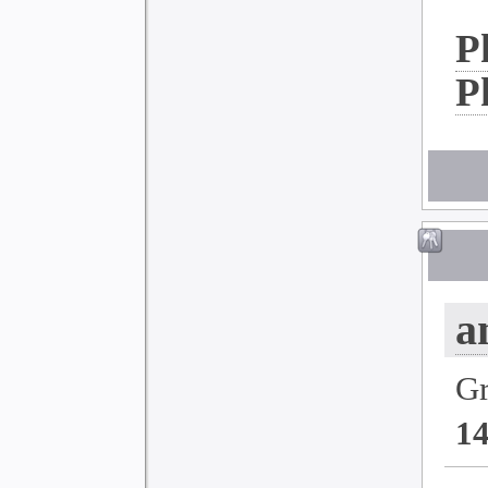
P
P
a
G
1