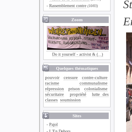
S
-
Rassemblement contre
(10/03)
E
Zoom
Do it yourself - activist & (...)
Quelques thématiques
pouvoir
censure
contre-culture
racisme
communalisme
répression
prison
colonialisme
sécuritaire
propriété
lutte des
classes
soumission
Sites
-
Pajol
-
L'En Dehors