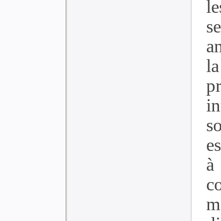
l
s
a
l
p
i
s
e
à
c
m