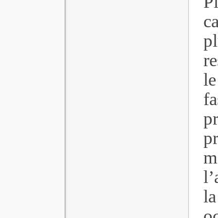
P
ca
p
r
le
f
pr
p
m
l
l
o