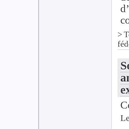
d
co
>
T
féd
S
a
e
C
Le