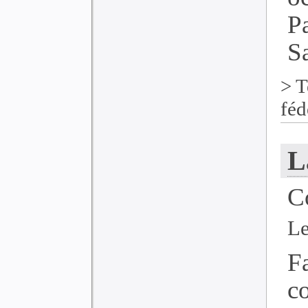
P
Sa
>
T
féd
L
C
Le
F
c