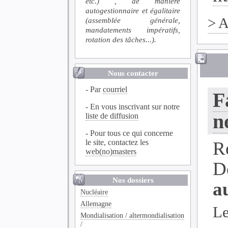
etc.) , de manière
autogestionnaire et égalitaire
>
A
(assemblée générale,
mandatements impératifs,
rotation des tâches...).
Nous contacter
- Par
courriel
F
- En vous inscrivant sur notre
n
liste de diffusion
- Pour tous ce qui concerne
le site, contactez les
R
web(no)masters
D
Nos dossiers
a
Nucléaire
Allemagne
Le
Mondialisation / altermondialisation
/