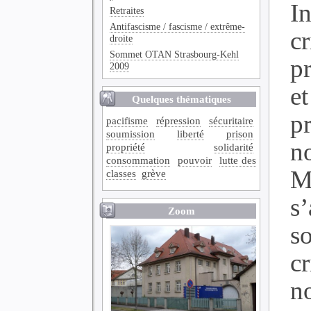
In
Retraites
Antifascisme / fascisme / extrême-
cr
droite
Sommet OTAN Strasbourg-Kehl
p
2009
et
Quelques thématiques
p
pacifisme
répression
sécuritaire
soumission
liberté
prison
n
propriété
solidarité
consommation
pouvoir
lutte des
M
classes
grève
s
Zoom
so
c
n