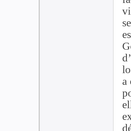
v
s
e
G
d
l
a 
p
el
e
d