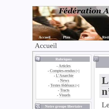
Accueil
Plan
Contact
Réd
Accueil
Rubriques
-
Articles
-
Comptes-rendus
[+]
-
L’Anarchie
L
-
News
-
Textes fédéraux
[+]
n
-
Tracts
-
Visuels
Le
Notre groupe libertaire