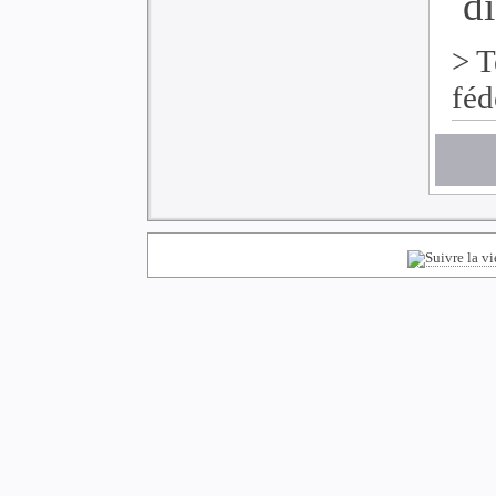
di
>
T
féd