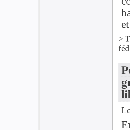
c
ba
et
>
T
féd
P
g
l
Le
E