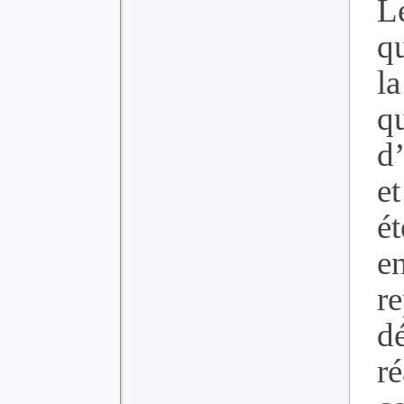
L
qu
l
q
d
e
ét
e
re
d
r