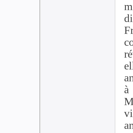
m
d
F
c
r
e
a
à
M
v
an