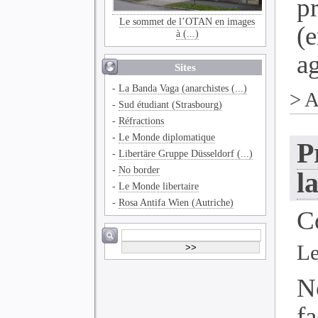
p
Le sommet de l’OTAN en images
(
à (...)
ag
Sites
-
La Banda Vaga (anarchistes (...)
>
A
-
Sud étudiant (Strasbourg)
-
Réfractions
-
Le Monde diplomatique
P
-
Libertäre Gruppe Düsseldorf (...)
-
No border
l
-
Le Monde libertaire
-
Rosa Antifa Wien (Autriche)
C
Le
N
f