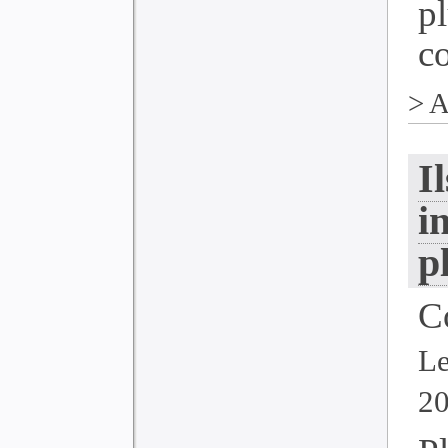
p
co
>
A
I
i
p
C
Le
2