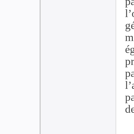
p
l
g
m
é
p
p
l’
pa
de