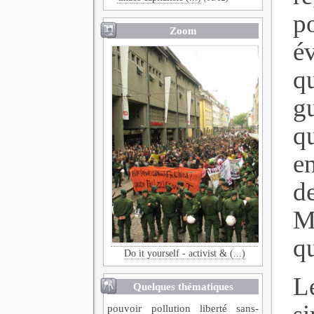
p
Zoom
é
q
g
q
e
d
M
q
Do it yourself - activist & (...)
L
Quelques thématiques
pouvoir
pollution
liberté
sans-