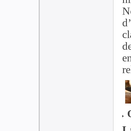
N
d
cl
d
e
re
L