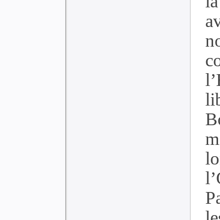
l
a
n
c
l
l
B
m
l
l
P
le