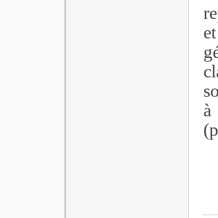
r
et
g
c
so
à
(p