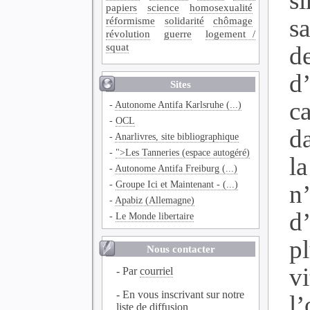
s
papiers
science
homosexualité
s
réformisme
solidarité
chômage
révolution
guerre
logement /
squat
d
d
Sites
c
-
Autonome Antifa Karlsruhe (...)
-
OCL
d
-
Anarlivres, site bibliographique
-
">Les Tanneries (espace autogéré)
l
-
Autonome Antifa Freiburg (...)
-
Groupe Ici et Maintenant - (...)
n
-
Apabiz (Allemagne)
d
-
Le Monde libertaire
p
Nous contacter
v
- Par
courriel
- En vous inscrivant sur notre
l
liste de diffusion