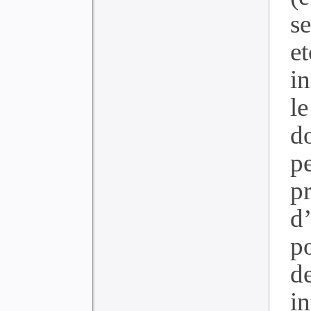
s
e
i
l
d
p
p
d
p
d
i