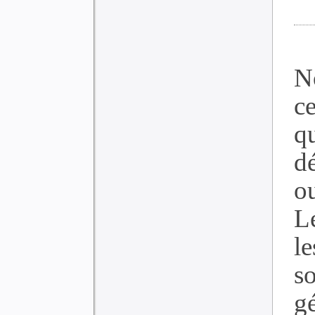
N
c
q
dé
o
L
l
s
gé