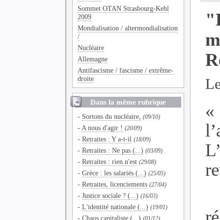
Sommet OTAN Strasbourg-Kehl
"
2009
Mondialisation / altermondialisation
m
/
Nucléaire
R
Allemagne
Antifascisme / fascisme / extrême-
droite
Le
Dans la même rubrique
«
-
Sortons du nucléaire,
(09/10)
l’
-
A nous d'agir !
(20/09)
-
Retraites : Y a-t-il
(18/09)
L
-
Retraites : Ne pas (...)
(03/09)
-
Retraites : rien n'est
(29/08)
re
-
Grèce : les salariés (...)
(25/05)
-
Retraites, licenciements
(27/04)
-
Justice sociale ? (...)
(16/03)
-
L'identité nationale (...)
(19/01)
r
-
Chaos capitaliste (...)
(01/12)