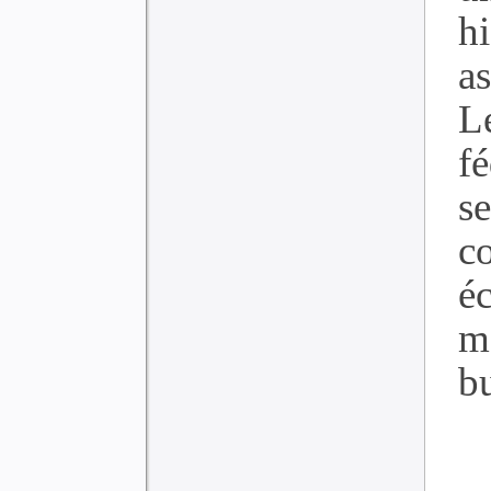
h
a
L
f
s
c
é
m
bu