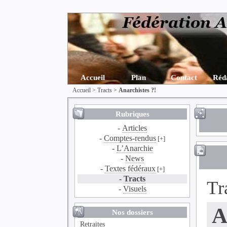
Accueil
Plan
Contact
Réd
Accueil
>
Tracts
>
Anarchistes ?!
Rubriques
-
Articles
-
Comptes-rendus
[+]
-
L’Anarchie
-
News
-
Textes fédéraux
[+]
-
Tracts
Tr
-
Visuels
A
Nos dossiers
Retraites