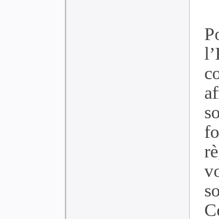
P
l
c
a
s
f
r
v
s
C