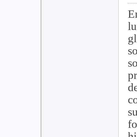
E
l
gl
s
s
p
d
c
s
f
hi