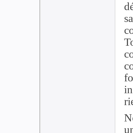
d
s
c
T
c
c
f
i
ri
N
u