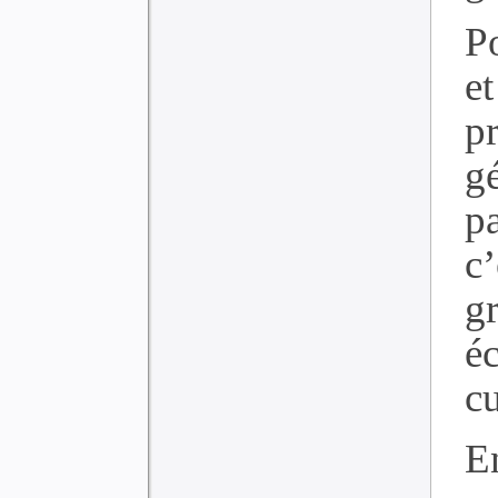
P
e
p
g
p
c
g
é
cu
E