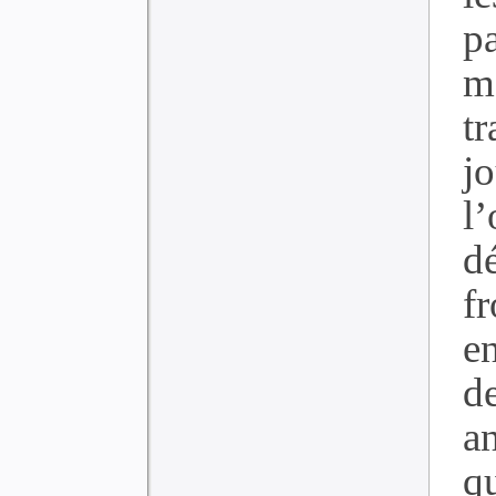
p
m
t
j
l
dé
f
e
d
a
q