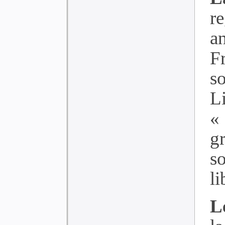
r
a
Fr
s
L
«
g
s
li
L