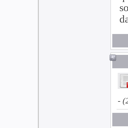
s
d
- (