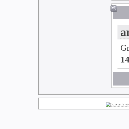
a
G
1