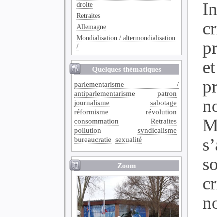
In
droite
Retraites
cr
Allemagne
Mondialisation / altermondialisation
p
/
et
Quelques thématiques
p
parlementarisme /
antiparlementarisme
patron
n
journalisme
sabotage
réformisme
révolution
M
consommation
Retraites
pollution
syndicalisme
s
bureaucratie
sexualité
so
Zoom
c
n