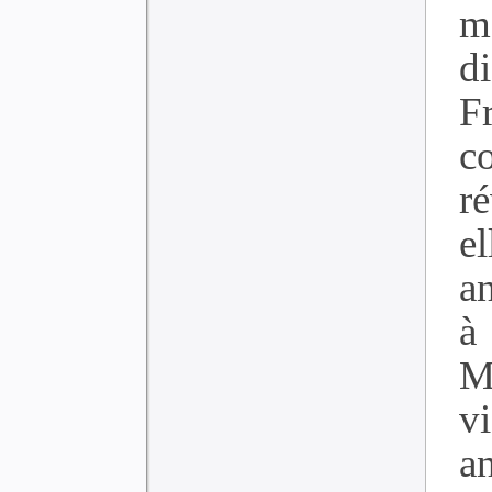
m
d
F
c
r
e
a
à
M
v
an