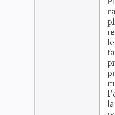
P
ca
p
r
le
f
pr
p
m
l
l
o