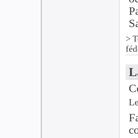
P
Sa
>
T
féd
L
C
Le
F
c