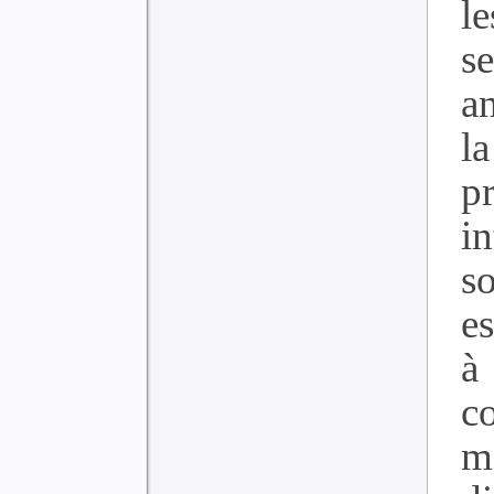
l
s
a
l
p
i
s
e
à
c
m