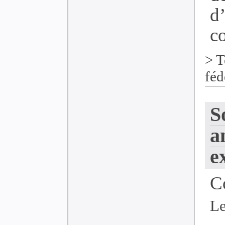
d
co
>
T
féd
S
a
e
C
Le