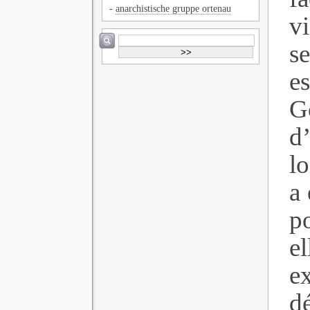
-
anarchistische gruppe ortenau
v
s
e
G
d
l
a 
p
el
e
d