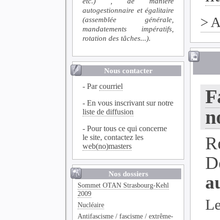
etc.) , de manière
autogestionnaire et égalitaire
>
A
(assemblée générale,
mandatements impératifs,
rotation des tâches...).
Nous contacter
- Par
courriel
F
- En vous inscrivant sur notre
n
liste de diffusion
- Pour tous ce qui concerne
le site, contactez les
R
web(no)masters
D
Nos dossiers
a
Sommet OTAN Strasbourg-Kehl
2009
Le
Nucléaire
Antifascisme / fascisme / extrême-