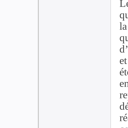
L
qu
l
q
d
e
ét
e
re
d
r