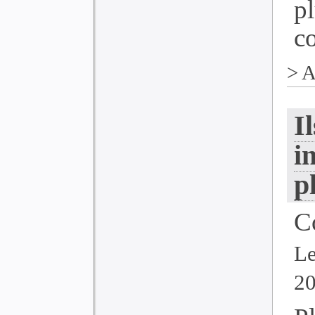
p
co
>
A
I
i
p
C
Le
2