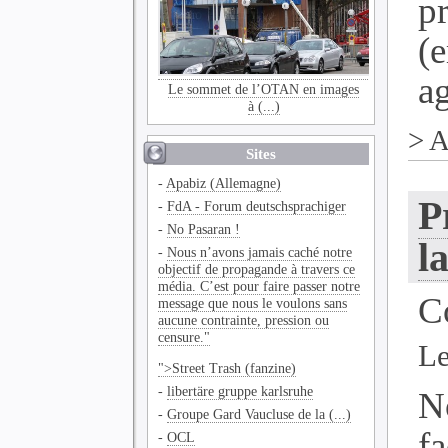
p
(
ag
Le sommet de l’OTAN en images
à (...)
>
A
Sites
-
Apabiz (Allemagne)
P
-
FdA - Forum deutschsprachiger
-
No Pasaran !
l
-
Nous n’avons jamais caché notre
objectif de propagande à travers ce
média. C’est pour faire passer notre
C
message que nous le voulons sans
aucune contrainte, pression ou
censure."
Le
">Street Trash (fanzine)
-
libertäre gruppe karlsruhe
N
-
Groupe Gard Vaucluse de la (...)
f
-
OCL