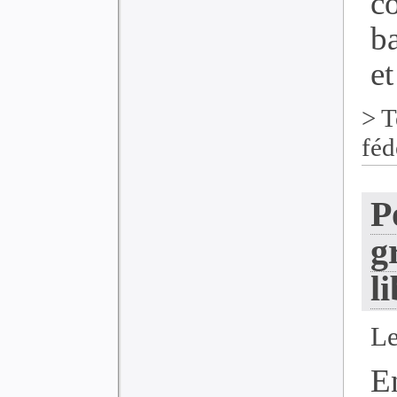
c
ba
et
>
T
féd
P
g
l
Le
E