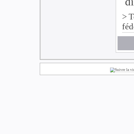
di
>
T
féd