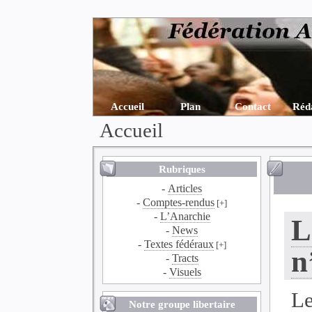
Accueil
Plan
Contact
Réd
Accueil
Rubriques
-
Articles
-
Comptes-rendus
[+]
-
L’Anarchie
L
-
News
-
Textes fédéraux
[+]
n
-
Tracts
-
Visuels
Le
Notre groupe libertaire