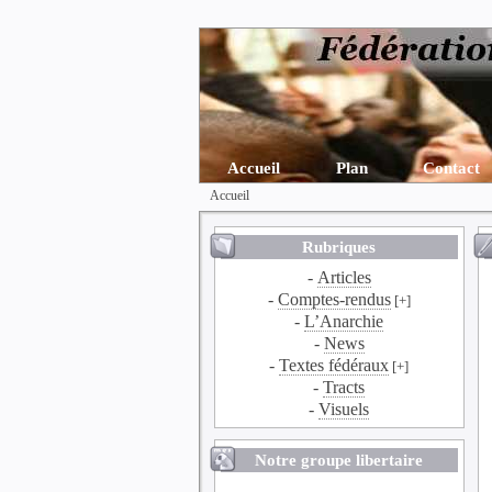
Accueil
Plan
Contact
Accueil
Rubriques
-
Articles
-
Comptes-rendus
[+]
-
L’Anarchie
-
News
-
Textes fédéraux
[+]
-
Tracts
-
Visuels
Notre groupe libertaire