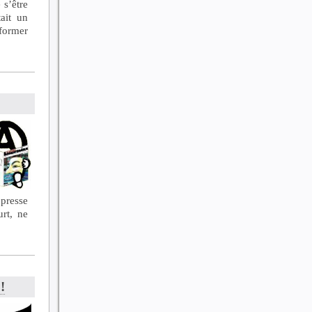
 s’être
tait un
nformer
presse
urt, ne
!