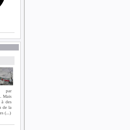
.. par
s… Mais
 à des
n de la
 (...)