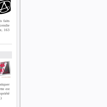
s faits
ncendie
e, 163
tiquer
tte est
opriété
.)