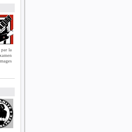
 par la
examen
mmages