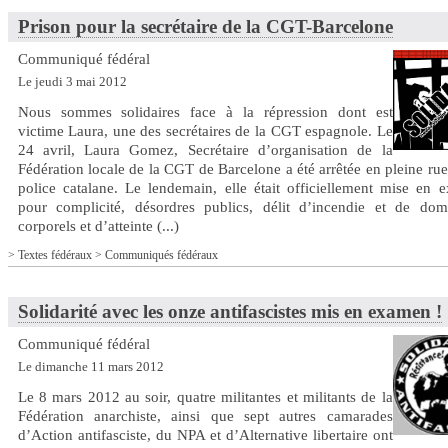
Prison pour la secrétaire de la CGT-Barcelone
Communiqué fédéral
Le jeudi 3 mai 2012
Nous sommes solidaires face à la répression dont est
victime Laura, une des secrétaires de la CGT espagnole. Le
24 avril, Laura Gomez, Secrétaire d’organisation de la
Fédération locale de la CGT de Barcelone a été arrêtée en pleine rue
police catalane. Le lendemain, elle était officiellement mise en 
pour complicité, désordres publics, délit d’incendie et de do
corporels et d’atteinte (...)
>
Textes fédéraux
>
Communiqués fédéraux
Solidarité avec les onze antifascistes mis en examen !
Communiqué fédéral
Le dimanche 11 mars 2012
Le 8 mars 2012 au soir, quatre militantes et militants de la
Fédération anarchiste, ainsi que sept autres camarades
d’Action antifasciste, du NPA et d’Alternative libertaire ont