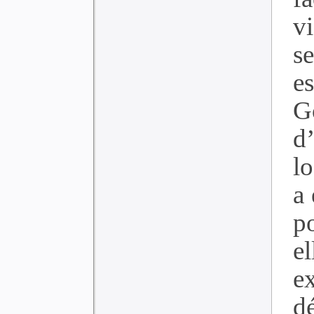
v
s
e
G
d
l
a 
p
el
e
d