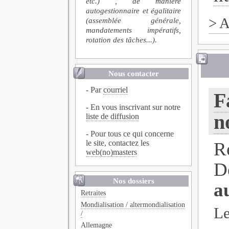
etc.) , de manière
autogestionnaire et égalitaire
>
A
(assemblée générale,
mandatements impératifs,
rotation des tâches...).
Nous contacter
- Par
courriel
F
- En vous inscrivant sur notre
n
liste de diffusion
- Pour tous ce qui concerne
le site, contactez les
R
web(no)masters
D
Nos dossiers
a
Retraites
Mondialisation / altermondialisation
Le
/
Allemagne