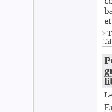
c
ba
et
>
T
féd
P
g
l
Le
E