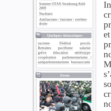
In
Sommet OTAN Strasbourg-Kehl
2009
cr
Nucléaire
Antifascisme / fascisme / extrême-
p
droite
et
Quelques thématiques
p
racisme
Fédéral
procès
Retraites
pacifisme
salariat
n
grève
éducation
stéréotype
coopération
parlementarisme /
M
antiparlementarisme
bureaucratie
s
Zoom
so
c
n