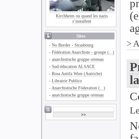
p
(
Kirchheim ou quand les nazis
s’installent
ag
Sites
>
A
-
No Border - Strasbourg
-
Fédération Anarchiste - groupe (...)
-
anarchistische gruppe ortenau
P
-
Sud-éducation ALSACE
-
Rosa Antifa Wien (Autriche)
l
-
Librairie Publico
-
Anarchistische Föderation (...)
C
-
anarchistische gruppe ortenau
Le
N
f