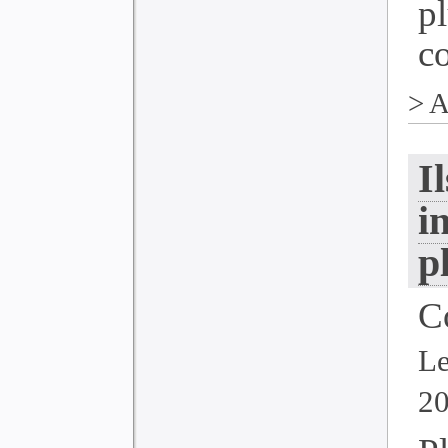
p
co
>
A
I
i
p
C
Le
2