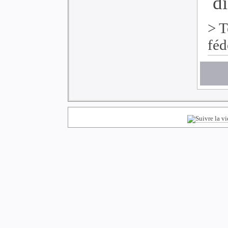
di
>
T
féd