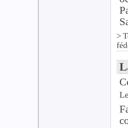
P
Sa
>
T
féd
L
C
Le
F
c