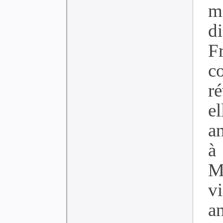
m
d
F
c
r
e
a
à
M
v
an