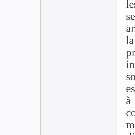
l
s
a
l
p
i
s
e
à
c
m