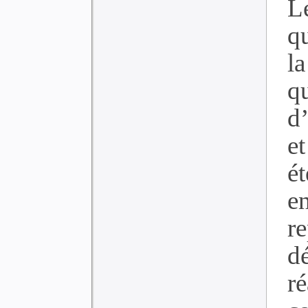
L
qu
l
q
d
e
ét
e
re
d
r