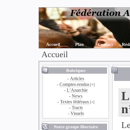
Accueil
Plan
Contact
Réd
Accueil
Rubriques
-
Articles
-
Comptes-rendus
[+]
-
L’Anarchie
L
-
News
-
Textes fédéraux
[+]
n
-
Tracts
-
Visuels
Le
Notre groupe libertaire