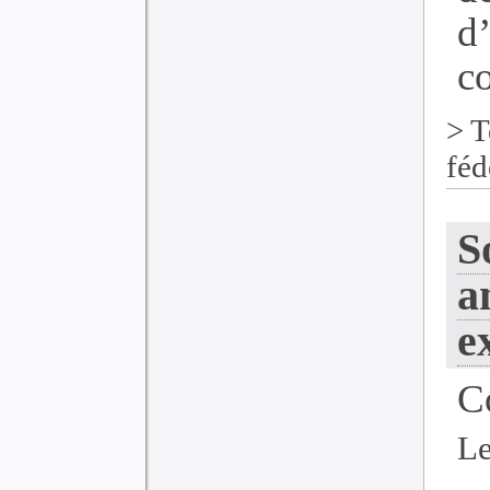
d
co
>
T
féd
S
a
e
C
Le